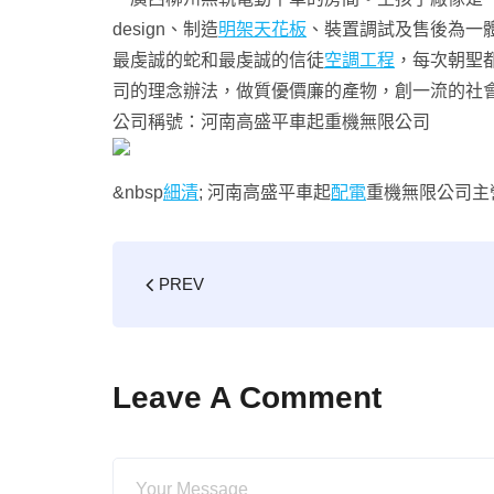
design、制造
明架天花板
、裝置調試及售後為一
最虔誠的蛇和最虔誠的信徒
空調工程
，每次朝聖
司的理念辦法，做質優價廉的產物，創一流的社
公司稱號：河南高盛平車起重機無限公司
&nbsp
細清
; 河南高盛平車起
配電
重機無限公司主
PREV
Leave A Comment