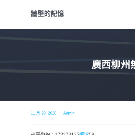
Skip
to
牆壁的記憶
content
廣西柳州
11 月 20, 2020
Admin
來電徵詢：173373135
噴漆
59