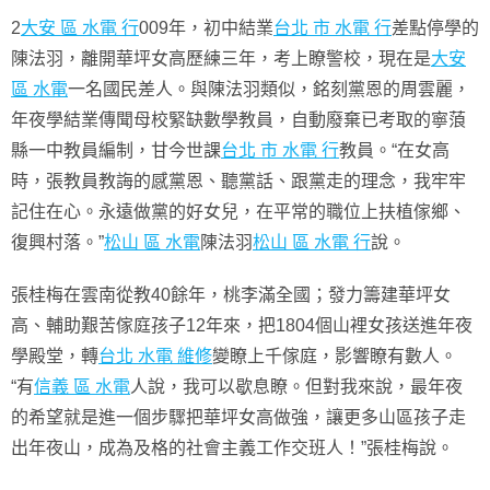
2
大安 區 水電 行
009年，初中結業
台北 市 水電 行
差點停學的
陳法羽，離開華坪女高歷練三年，考上瞭警校，現在是
大安
區 水電
一名國民差人。與陳法羽類似，銘刻黨恩的周雲麗，
年夜學結業傳聞母校緊缺數學教員，自動廢棄已考取的寧蒗
縣一中教員編制，甘今世課
台北 市 水電 行
教員。“在女高
時，張教員教誨的感黨恩、聽黨話、跟黨走的理念，我牢牢
記住在心。永遠做黨的好女兒，在平常的職位上扶植傢鄉、
復興村落。”
松山 區 水電
陳法羽
松山 區 水電 行
說。
張桂梅在雲南從教40餘年，桃李滿全國；發力籌建華坪女
高、輔助艱苦傢庭孩子12年來，把1804個山裡女孩送進年夜
學殿堂，轉
台北 水電 維修
變瞭上千傢庭，影響瞭有數人。
“有
信義 區 水電
人說，我可以歇息瞭。但對我來說，最年夜
的希望就是進一個步驟把華坪女高做強，讓更多山區孩子走
出年夜山，成為及格的社會主義工作交班人！”張桂梅說。