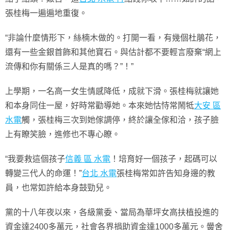
張桂梅一遍遍地重復。
“非論什麼情形下，絲楠木做的。打開一看，有幾個杜鵑花，
還有一些金銀首飾和其他寶石。與估計都不要輕言廢棄“網上
流傳和你有關係三人是真的嗎？”！”
上學期，一名高一女生情感降低，成就下滑。張桂梅就讓她
和本身同住一屋，好時常勸導她。本來她怙恃常鬧牴
大安 區
水電
觸，張桂梅三次到她傢調停，終於讓全傢和洽，孩子臉
上有瞭笑臉，進修也不專心瞭。
“我要救這個孩子
信義 區 水電
！培育好一個孩子，起碼可以
轉變三代人的命運！”
台北 水電
張桂梅常如許告知身邊的教
員，也常如許給本身鼓勁兒。
黨的十八年夜以來，各級黨委、當局為華坪女高扶植投進的
資金達2400多萬元，社會各界捐助資金達1000多萬元。黌舍