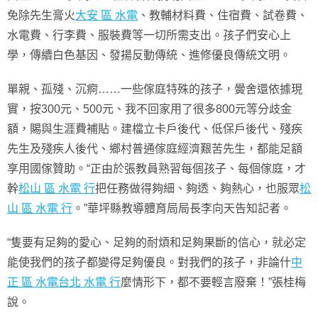
免除先生膏火
大安 區 水電
、教輔材料費、住宿費、試卷費、
水電費、行李費、服裝費等一切所需支出。孩子們安心上
學，傳續白色基因、發揚反動傳統、進修優良傳統文明。
單親、孤殘、沉痾……一些傢庭特殊的孩子，黌舍還依據現
實，按300元、500元、我不回家用了很多800元等分歧金
額，賜與生涯費補貼。建檔立卡戶後代、低保戶後代、殘疾
先生及殘疾人後代、鄉村普通傢庭經濟艱苦先生，都能足額
享用國傢贊助。“正由於張教員熟習每個孩子、每個傢庭，才
幹
松山 區 水電 行
把任務做得夠細、夠透、夠熱心，也服眾
松
山 區 水電 行
。”華坪縣教導體育局局長李向天告知記者。
“隻要有足夠的愛心、足夠的耐煩和足夠果斷的信心，就必定
能使我們的孩子都變得足夠優良。對我們的孩子，非論什
中
正 區 水電
台北 水電 行
麼情形下，都不要輕言廢棄！”張桂梅
說。