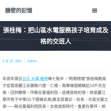
Skip
牆壁的記憶
to
content
張桂梅：把山區水電服務孩子培育成及
格的交班人
3 月 10, 2021
Admin
年夜年頭五
台北 水電 維修
晚七點半，“時期榜樣”張桂梅教員
才從雲南麗江永勝縣六德、仁裡、高寨幾個鄉鎮近10戶先生
傢，回到瞭華。坪縣兒童福利院，這裡是她的傢。她是麗江
華坪男子中學(以下簡稱女高)黨支部書記、校長，也是兒童之
傢——縣兒童福利院院長。女高放假時代，隻要在華坪，她