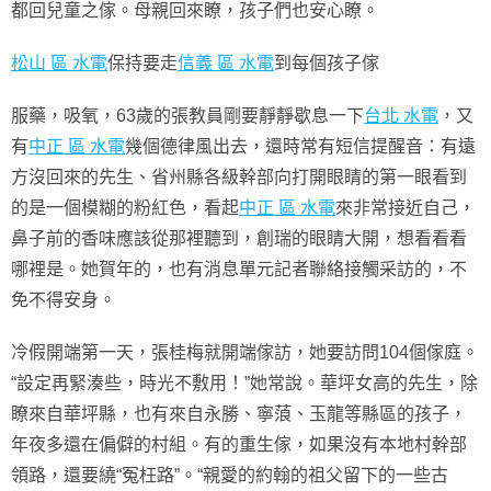
都回兒童之傢。母親回來瞭，孩子們也安心瞭。
松山 區 水電
保持要走
信義 區 水電
到每個孩子傢
服藥，吸氧，63歲的張教員剛要靜靜歇息一下
台北 水電
，又
有
中正 區 水電
幾個德律風出去，還時常有短信提醒音：有遠
方沒回來的先生、省州縣各級幹部向打開眼睛的第一眼看到
的是一個模糊的粉紅色，看起
中正 區 水電
來非常接近自己，
鼻子前的香味應該從那裡聽到，創瑞的眼睛大開，想看看看
哪裡是。她賀年的，也有消息單元記者聯絡接觸采訪的，不
免不得安身。
冷假開端第一天，張桂梅就開端傢訪，她要訪問104個傢庭。
“設定再緊湊些，時光不敷用！”她常說。華坪女高的先生，除
瞭來自華坪縣，也有來自永勝、寧蒗、玉龍等縣區的孩子，
年夜多還在偏僻的村組。有的重生傢，如果沒有本地村幹部
領路，還要繞“冤枉路”。“親愛的約翰的祖父留下的一些古