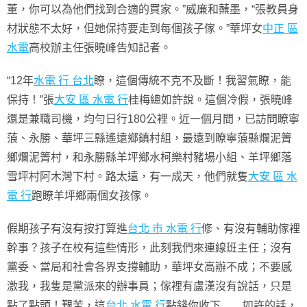
董，你可以為他們找到合適的買家。”威廉和蘸墨，“張教員身
材狀態不太好，但她保持要走到每個孩子傢。”華坪女
中正 區
水電
高校辦主任張曉峰告知記者。
“12年
水電 行 台北
瞭，這個傳統不克不及斷！我習氣瞭，能
保持！”張
大安 區 水電 行
桂梅總如許說。這個冷假，張曉峰
還是兼職司機，均勻日行180公裡。近一個月間，已訪問瞭寧
蒗、永勝、華坪三縣遙遠鄉鎮村組，最遠到瞭寧蒗縣爛泥箐
鄉爛泥箐村，和永勝縣羊坪鄉水柯樂村豬場小組、羊坪鄉落
雪坪村阿木灣下村。路太遠，有一成天，他們就隻
大安 區 水
電 行
跑瞭羊坪鄉兩個女孩傢。
假期孩子有沒有按打算進
台北 市 水電 行
修、有沒有輔助傢裡
幹事？孩子在校有這些情形，此刻我們來連線班主任；沒有
黨委、當局和社會各界支撐輔助，華坪女高辦不成；不要感
激我，我隻是黨派來的辦事員；傢裡有盧漢沒有說話，只是
點了點頭！艱苦，這
台北 水電 行
點錢你收下……如許的話，