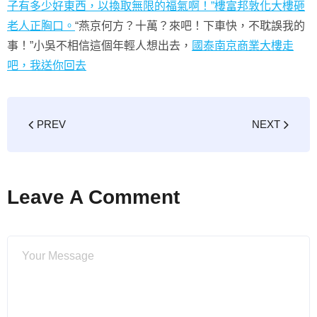
子有多少好東西，以換取無限的福氣啊！”樓
富邦敦化大樓砸
老人正胸口。
“燕京何方？十萬？來吧！下車快，不耽誤我的
事！”小吳不相信這個年輕人想出去，
國泰南京商業大樓走
吧，我送你回去
PREV
NEXT
Leave A Comment