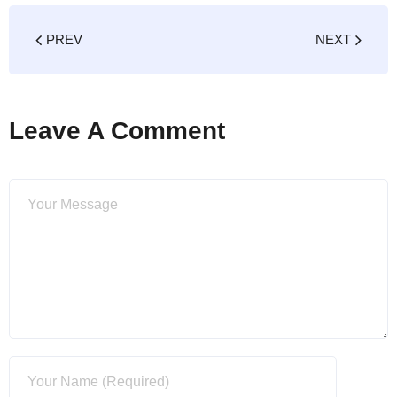
PREV
NEXT
Leave A Comment