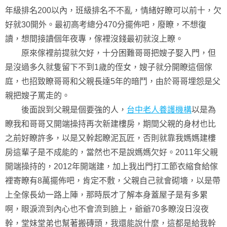
年級排名200以內，班級排名不不亂，情緒好瞭可以前十，欠
好就30開外。最初高考總分470分擺佈吧，廢瞭，不想復
讀，想間接讀個年夜專，傢裡沒錢最初就沒上瞭。
原來傢裡前提就欠好，十分困難哥哥把嫂子娶入門，但
是沒過多久就隻留下不到1歲的侄女，嫂子就分開瞭這個傢
庭，也招致瞭哥哥和父親長達5年的暗鬥，由於哥哥埋怨是父
親把嫂子罵走的。
後面說到父親是個要強的人，
台中老人養護機構
以是為
瞭我和哥哥又開端操持再次新建樓房，期間父親的身材也比
之前好瞭許多，以是又幹起瞭泥瓦匠，否則就靠我媽媽建樓
房這輩子是不成能的，當然也不是說媽媽欠好。2011年父親
開端操持的，2012年開端建，加上我出門打工節衣縮食給傢
裡寄瞭有8萬擺佈吧，肯定不敷，父親自己就會砌墻，以是帶
上全傢長幼一路上陣，那時辰才了解本身蓋屋子是有多累
啊，眼淚流到內心也不會流到臉上，爺爺70多瞭沒日沒夜
幹，堂妹堂弟也幫著搬磚頭，我還能說什麼，這都是給我幹