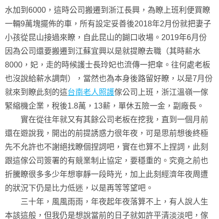
水加到6000，這時公司搬遷到浙江長興，為瞭上班利便買瞭
一輛9萬塊擺佈的車，所有設定妥善後2018年2月份就把妻子
小孩從昆山接過來瞭，自此昆山的餬口收場。2019年6月份
因為公司還要搬遷到江蘇宜興以是就提瞭去職（其時薪水
8000，妃，走的時候護士長玲妃也流傳一把傘。往何處老板
也沒說給薪水調劑），當然也為本身後路留好瞭，以是7月份
就來到瞭此刻的這
台南老人照護
傢公司上班，浙江溫嶺一傢
緊縮機企業，稅後1.8萬，13薪，單休五險一金，副廠長。
實在從往年就又有其餘公司老板在挖我，直到一個月前
還在遊說我，開出的前提誘惑力很年夜，可是思前想後終極
先不允許也不謝絕找瞭個捏詞吧，實在也算不上捏詞，此刻
跟這傢公司簽署的有競業制止協定，要穩重的。究竟之前也
折騰瞭很多多少年想寧靜一段時光，加上此刻經濟年夜周遭
的狀況下仍是比力低迷，以是再等等望吧。
三十年，風風雨雨，年夜起年夜落算不上，有人說人生
本該這般，但我仍是想說當前的日子就如許平清淡淡吧，傢