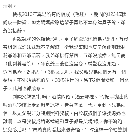
活啊。
梗概2013年算是所有的落成（毛坯），期間的12345就
紛歧一陳說，總之媽媽說瞭這輩子再也不本身建屋子瞭，爺
爺沒措辭。
再說說我的傢族情形吧，隻了解爺爺他們弟兄5個，有沒
有姐姐或許妹妹就不了解瞭，從我記事起也隻了解此刻就剩
我爺爺和五爺活著，我爺爺排行第四，五爺沒成婚，無昆裔
（此刻養老院），年夜爺三爺也沒昆裔，橫豎我沒見過。二
爺有昆裔，2個兒子，3個女兒吧，我父親兄弟兩個另有一個
姑姑，不外姑姑死的早，30多往世的，留下2個閨女和一個兒
子，此刻也都成傢。
到瞭父親這“打嗝，酒精的確，酒去哪裡。”玲妃手拋出的
啤酒瓶從樓上走到廚房冰箱，看著空蕩一代，隻剩下兄弟兩
個，以是父親非分特別照料叔叔，由於叔叔個子矮找媳婦也
難啊，以是叔叔成婚彩禮錢和屋子都是父親“喂，你干嘛跑，
追鬼落后吗？”周瑜真的看起来很奇怪，平时这样一个給籌劃