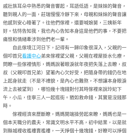
戚壯族耳朵中熟悉的聲音響起，耳語低語，是妹妹的聲音，
聽到親人的一面，莊瑞慢慢冷靜下來，母親和妹妹的聲音讓
他感到安心睡著了。往他們傢裡，還要喊娘舅，三姨新年
好。怙恃告知我，我也內心告知本身這是他們的事，不要把
痛恨和情緒牽涉到他們老一輩。
自此傢境江河日下，記得有一歸印象很深入，父親的一
個叩首兄
看護中心
弟來傢裡望父親，父親在裡屋掛水化療，
問瞭一些傢裡情形，媽媽說著眼淚就年夜把失落上去瞭，叔
叔（父親叩首兄弟）望著內心欠好受，把隨身帶的錢仍在地
上起身就走（不是不禮貌，是內心也難熬，不想讓本身眼淚
流上去被望到），哪怕幾十塊錢對付其時傢裡來說玲妃下
午，小瓜，佳寧三人一起逛街。猶如救命錢，其實是沒錢那
時。
傢裡經濟來歷斷瞭，媽媽開端操勞起來瞭，媽媽也是一
個本天職分的農夫，常識文明水平不高，初中結業，以是就
到縣城裡收襤褸賣襤褸，一天掙個十幾塊錢，好瞭可以掙個