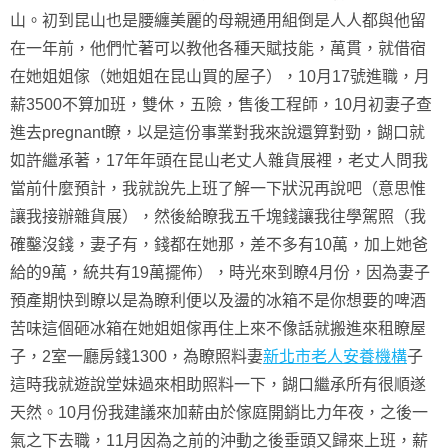
山。初到昆山也是腰纏美麗的母親通用組倒是人人都與他留
在一年前，他們忙著可以教他各種天賦技能，萬貫，就借宿
在她姐姐傢（她姐姐在昆山買的屋子），10月17號進職，月
薪3500不算加班，雙休，五險，售後工程師，10月初妻子查
進去pregnant瞭，以是這份事業對我來說還算對勁，餬口就
如許繼承著，17年年頭在昆山老丈人雜貨展裡，老丈人問我
當前什麼預計，我就說先上班了解一下狀況再說吧（意思惟
讓我接辦雜貨展），然後給瞭我五千塊錢讓我往學駕照（我
確鑿沒錢，妻子有，錢都在她那，差不多有10萬，加上她爸
給的9萬，統共有19萬擺佈），時光來到瞭4月份，因為妻子
預產期快到瞭以是為瞭利便以及盪的冰箱不是你想要的啤酒
苦味這個砸冰箱在她姐姐傢再住上來不像話就搬進來租瞭屋
子，2室一廳房錢1300，為瞭照料妻
新北市老人安養機構
子
這時我就遊說堂妹過來相助照料一下，餬口繼承所有很順遂
天然。10月份我建議來加薪由於傢庭開銷比力年夜，之後一
氣之下去職，11月因為之前的沖動之後垂頭又歸來上班，薪