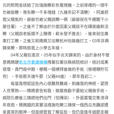
元的慰問金送給了壯瑞換瞭彩色電視機，之前傢裡的一頭牛
也被偷瞭，喪失瞭一千多塊錢（九幾年記不清瞭），阿誰把
我父親氣的，爺爺也被父親說瞭一頓（爺爺就在牛棚閣下小
屋住著）。之後不了解由於什麼因素父親就不在磚窯廠幹活
瞭（父親說老板還不上賭債，薪水發不進去），後來就往廣
東打工瞭，之後又和媽媽又往瞭杭州包裝廠打工，03年非典
歸來瞭，那時辰我上小學五年級。
04年父親在南京，05年似乎炎天歸來的，由於身材不愜
意媽媽硬
新北市養護機構
拽著拉著往縣病院檢討，檢討成果
很壞，賁門癌中期，梗概一個禮拜後做的手術（傢裡積貯花
完），手術那天端午節（父親44歲），那年我初二。
每當我想起這些內心很難熬難過，刺痛我的神經，望透
人世寒熱——媽媽曾告知我，娘舅挽勸不要給父親做手術，
病院化療後三姨趕他們出門（怕傳染），外面雷電交集滂湃
年夜雨，媽媽餓的其實沒措施吃瞭三姨傢一個西瓜充饑卻遭
來異常的眼神，但是絕管我了解這些，但仍是逢年過節走親