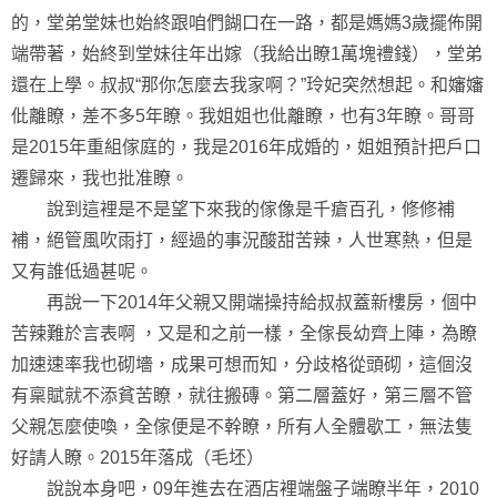
的，堂弟堂妹也始終跟咱們餬口在一路，都是媽媽3歲擺佈開
端帶著，始終到堂妹往年出嫁（我給出瞭1萬塊禮錢），堂弟
還在上學。叔叔“那你怎麼去我家啊？”玲妃突然想起。和嬸嬸
仳離瞭，差不多5年瞭。我姐姐也仳離瞭，也有3年瞭。哥哥
是2015年重組傢庭的，我是2016年成婚的，姐姐預計把戶口
遷歸來，我也批准瞭。
說到這裡是不是望下來我的傢像是千瘡百孔，修修補
補，絕管風吹雨打，經過的事況酸甜苦辣，人世寒熱，但是
又有誰低過甚呢。
再說一下2014年父親又開端操持給叔叔蓋新樓房，個中
苦辣難於言表啊 ，又是和之前一樣，全傢長幼齊上陣，為瞭
加速速率我也砌墻，成果可想而知，分歧格從頭砌，這個沒
有稟賦就不添貧苦瞭，就往搬磚。第二層蓋好，第三層不管
父親怎麼使喚，全傢便是不幹瞭，所有人全體歇工，無法隻
好請人瞭。2015年落成（毛坯）
說說本身吧，09年進去在酒店裡端盤子端瞭半年，2010