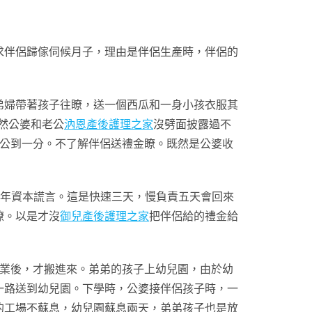
求伴侶歸傢伺候月子，理由是伴侶生產時，伴侶的
婦帶著孩子往瞭，送一個西瓜和一身小孩衣服其
固然公婆和老公
汭恩產後護理之家
沒劈面披露過不
充公到一分。不了解伴侶送禮金瞭。既然是公婆收
每年資本謊言。這是快速三天，慢負責五天會回來
瞭。以是才沒
御兒產後護理之家
把伴侶給的禮金給
事業後，才搬進來。弟弟的孩子上幼兒園，由於幼
一路送到幼兒園。下學時，公婆接伴侶孩子時，一
的工場不蘇息，幼兒園蘇息兩天，弟弟孩子也是放