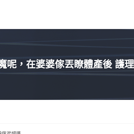
魔呢，在婆婆傢丟瞭體產後 護理
娘傢弟婦嗎