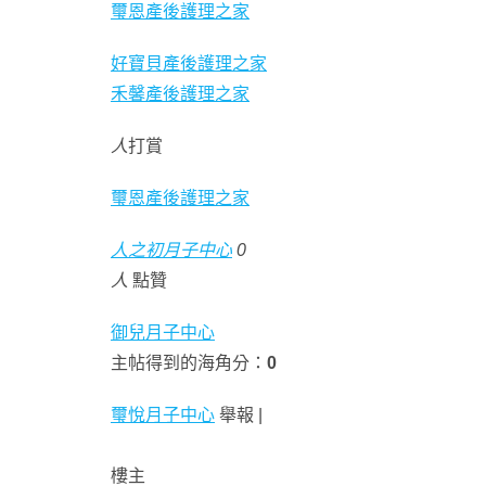
璽恩產後護理之家
好寶貝產後護理之家
禾馨產後護理之家
人
打賞
璽恩產後護理之家
人之初月子中心
0
人
點贊
御兒月子中心
主帖得到的海角分：
0
璽悅月子中心
舉報 |
樓主