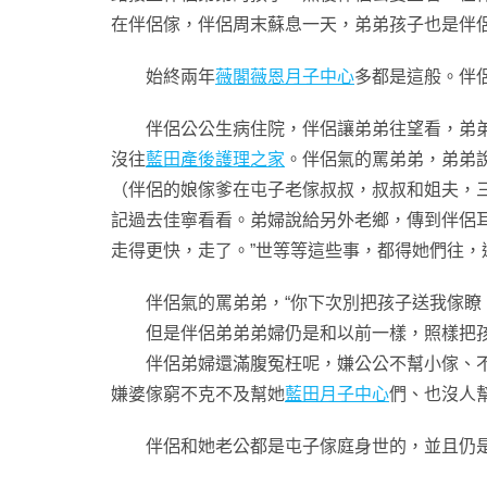
在伴侶傢，伴侶周末蘇息一天，弟弟孩子也是伴
始終兩年
薇閣薇恩月子中心
多都是這般。伴
伴侶公公生病住院，伴侶讓弟弟往望看，弟
沒往
藍田產後護理之家
。伴侶氣的罵弟弟，弟弟
（伴侶的娘傢爹在屯子老傢叔叔，叔叔和姐夫，
記過去佳寧看看。弟婦說給另外老鄉，傳到伴侶耳
走得更快，走了。”世等等這些事，都得她們往，
伴侶氣的罵弟弟，“你下次別把孩子送我傢瞭，
但是伴侶弟弟弟婦仍是和以前一樣，照樣把孩
伴侶弟婦還滿腹冤枉呢，嫌公公不幫小傢、不給
嫌婆傢窮不克不及幫她
藍田月子中心
們、也沒人
伴侶和她老公都是屯子傢庭身世的，並且仍是