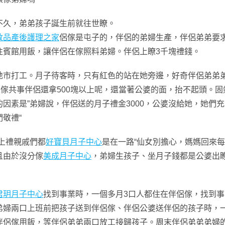
久，弟弟孩子誕生前就往世瞭。
敦品產後護理之家
侶傢是屯子的，伴侶的弟婦生產，伴侶弟弟要
往賓館用飯，讓伴侶在傢照料弟婦。伴侶上瞭3千塊禮錢。
打工。月子待客時，只有紅色的站在她旁邊，好奇伴侶弟弟弟
人傢共事伴侶還拿500塊以上呢，還當著公婆的面，抬不起頭。
的因素是”弟婦說，伴侶送的月子禮金3000，公婆沒給她，她們
敬禮“
上禮親戚們都
好寶貝月子中心
是在一路“仙女別擔心，媽媽回來
且由於沒分傢
美成月子中心
，弟婦生孩子、坐月子錢都是公婆出
君玥月子中心
找到事業時，一個多月3口人都住在伴侶傢，找到
弟婦兩口上班前把孩子送到伴侶傢、伴侶公婆送伴侶的孩子時，
伴侶傢用飯，等伴侶弟弟兩口放工接歸孩子。周末伴侶弟弟弟婦