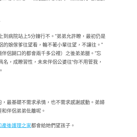
。
上到病院站上5分鐘行不。”弟弟允許瞭，最初仍是
侶的娘傢爹往望看，輪不著小輩往望，不讓往。”
伴侶餬口的都會兩千多公裡）之後弟弟腿。”忘
具名，成瞭習性，未來伴侶公婆往“你不用管我，
。
，最基礎不需求承情，也不需求感謝感動。弟婦
要和伴侶弟弟仳離呢。
和產後護理之家
都會給她們望孩子。