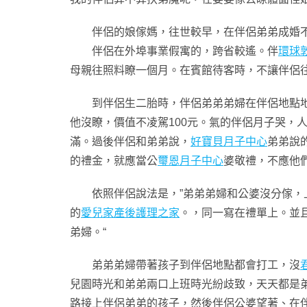
伴侶的娘傢媽，往世較早，在伴侶弟弟成婚不
伴侶在外埠事業假寓的，跨省較遙。伴
環球
母親往照料瞭一個月。在賓館待客時，不讓伴侶
到伴侶生二胎時，伴侶弟弟弟婦在伴侶地點地市
他沒瞭，價值不凌駕100元。氣的伴侶月子哭，
滿。過後伴侶和弟弟說，
好寶貝月子中心
弟弟說
的禮金，就應當公
璽恩月子中心
婆敬禮，不應他們
依照伴侶說法是，”弟弟弟婦和公婆沒分傢，
的
愛兒家產後護理之家
。，同一寫在禮單上。並
弟婦。“
弟弟弟婦帶著孩子到伴侶地點都會打工，沒
兒園時光和弟弟兩口上班時光紛歧致，天天都是
路接上伴侶弟弟的孩子，然後伴侶公婆望著、在