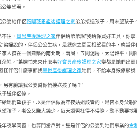
侶公婆望著。
侶公婆給伴侶
薇閣薇恩產後護理之家
弟弟接送孩子，周末望孩子
弟不往，
璽恩產後護理之家
伴侶給弟弟說”我給你買好工具，你拿
說“弟婦說的，伴侶公公生病，是親傢之間互相望看的事，應當伴
三家人擠在一個建築的南北朝，兩層，五間泥房，太陽穀平，間隔
朵裡，”弟婦怕未來什麼事
好寶貝產後護理之家
變都是她們出頭
還怪伴侶什麼事都找
璽悅產後護理之家
她們，不給本身娘傢爹說
另有臉讓我公婆幫你們接送孩子嗎？”
子送伴侶傢。
她們望孩子，以是伴侶做為年夜姑姐該管的，是替本身父親的
幫望孩子，老公又賺大錢少，每天還冤枉得不得瞭，動不動要挾
年夜學同窗，也算門當戶對。隻是伴侶的公婆到她們事業的
令