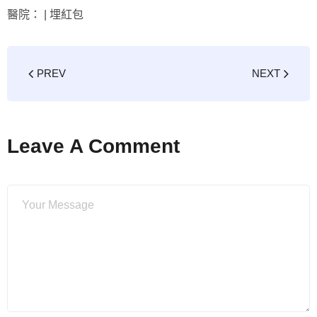
醫院： |
埋紅包
PREV
NEXT
Leave A Comment