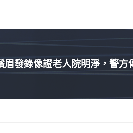
？鬚眉發錄像證老人院明淨，警方