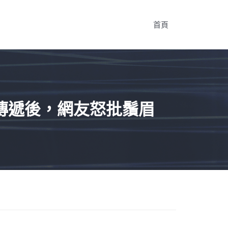
首頁
傳遞後，網友怒批鬚眉