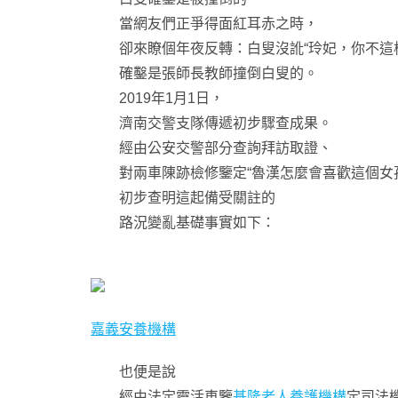
當網友們正爭得面紅耳赤之時，
卻來瞭個年夜反轉：白叟沒訛“玲妃，你不這樣
確鑿是張師長教師撞倒白叟的。
2019年1月1日，
濟南交警支隊傳遞初步驟查成果。
經由公安交警部分查詢拜訪取證、
對兩車陳跡檢修鑒定“魯漢怎麼會喜歡這個女孩
初步查明這起備受關註的
路況變亂基礎事實如下：
嘉義安養機構
也便是說
經由法定靈活車鑒
基隆老人養護機構
定司法