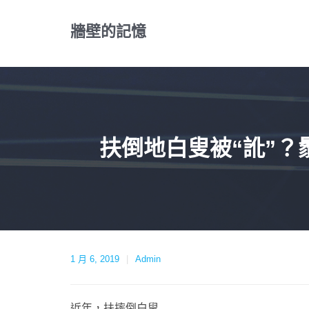
Skip
to
牆壁的記憶
content
扶倒地白叟被“訛”
1 月 6, 2019
Admin
近年，扶摔倒白叟