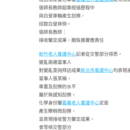
張師長教師超車經過歷程中
與白叟車輛產生刮擦，
招致白叟摔倒。
張師長教師：
接收鑒定成果，願負擔響應責任
新竹老人養護中心
記者從交警部分得悉，
變亂兩邊當事人
對變亂查詢拜訪成果
新北市看護中心
均表現
當事人張某稱，
車重及刮擦的水平
屬於無感知刮擦，
化學身份鑒
嘉義老人養護中心
定是
產生瞭稍微刮擦，
並表現接收警方鑒定成果，
會等候交警部分