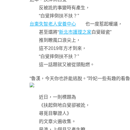
反被訛的事變時有產生，
“白叟摔倒扶不扶？”
台東失智老人安養中心
也一度惹起暖議，
甚至還將“
新北市護理之家
白叟碰瓷”
推到瞭風口浪尖上，
這不2019年方才到來，
“白叟摔倒扶不扶？”
這一話題就又被從頭點燃。
“魯漢，今天你也許能逃脫。”玲妃一些有趣的看魯
近日，一則標題為
《扶起倒地白叟卻被訛，
尋覓目擊證人》
的文章火遍收集。
是滴，上個月又產生瞭