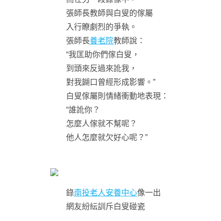
張師長教師與白叟的傢屬
入行瞭劇烈的爭執。
張師長
養老院
教師說：
“我匡助你們傢白叟，
到頭來反過來訛我，
對我餬口曾經形成影響。”
白叟傢屬則情緒衝動地表現：
“誰訛你？
怎麼人傢就不幫呢？
他人怎麼就欠好心呢？”
錄
南投老人安養中心
像一出
網友紛紜訓斥白叟碰瓷