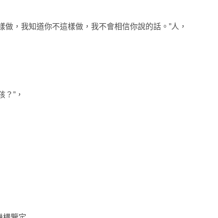
做，我知道你不這樣做，我不會相信你說的話。”人，
？”，
機構鑒定