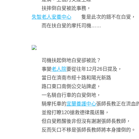
扶摔倒白叟被訛事務，
失智老人安養中心
隻是此次的錯不在白叟，
而在扶白叟的摩托司機……
司機扶起倒地白叟卻被訛？
事變
老人院
要從往年12月26日提及，
當日在濟南市經十路和陽光新路
路口東口南側公交站牌處，
一名騎自行車的白叟倒地，
騎摩托車的
宜蘭養護中心
張師長教正在流血
並撥打瞭120搶救德律風送醫，
但白叟甦醒後非但沒有謝謝張師長教師，
反而矢口不移是張師長教師將本身撞倒的。