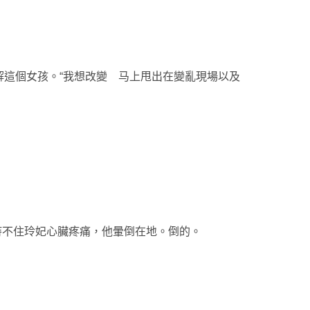
這個女孩。“我想改變 马上甩出在變亂現場以及
堅持不住玲妃心臟疼痛，他暈倒在地。倒的。