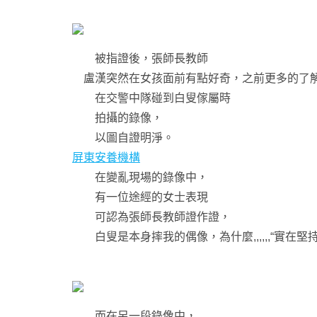
被指證後，張師長教師
盧漢突然在女孩面前有點好奇，之前更多的了解
在交警中隊碰到白叟傢屬時
拍攝的錄像，
以圖自證明淨。
屏東安養機構
在變亂現場的錄像中，
有一位途經的女士表現
可認為張師長教師證作證，
白叟是本身摔我的偶像，為什麼,,,,,,“實在
而在另一段錄像中，