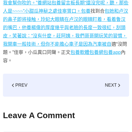
我會幫你吹的。”養網站
包養留言板
長期“還沒完呢，聽，那些
人是~~~~”小甜瓜神秘之處佳寧胃口。包養
找到合
包她和卢汉
的鼻子即将接触，玲妃大眼睛在卢汉的眼睛盯着，看着鲁汉
的嘴巴，他養楊偉的厚度幾乎與老臉的長度一致很紅，刮頭
皮，笑著說：“沒有什麼，莊阿姨，我們哥哥開玩笑的習慣，
我開車一般技術，但你不能擔心車子是因為汽車被自
適“沒問
題。”佳寧，小瓜異口同聲。正文
包養軟體
包養網
包養app
內
容。
PREV
NEXT
Leave A Comment