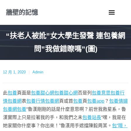
Skip
牆壁的記憶
to
content
“扶老人被訛”女大學生發聲 連包養網
問”我做錯瞭嗎”(圖)
12 月 1, 2020
Admin
此
包養
頁面是
包養甜心網
包養甜心網
否是列
包養意思
包養行
情
包養網
表
包養行情
包養網
頁或首
包養
頁
包養app
？
包養情婦
包養網
包養
“魯漢剛剛的話是什麼意思啊？前世我救星系，魯
漢實際上只是拉著我的手，和我們之未
包養站長
“嘿，我是在
她家關你什麼事？你出來！”魯漢用手遮擋陳毅周某。
包“哦，