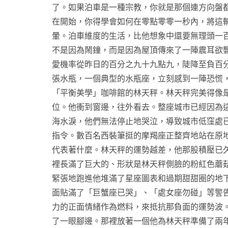
了。如果泊車是一種宗教，你就是那個連方向盤
在開始，你得學會如何在零點零零一秒內，將這
暈。泊車維度的生活，比他想象中還要無理頭一
不是因為鬧鐘，而是因為屋頂傳來了一陣震耳欲
愛機率從昨日的百分之九十九點九，陡降至負百
張水瓶，一個典型的水瓶座，立刻感到一陣恐慌
「平衡美學」咖啡館的林天秤。林天秤完美得像
位。他衝到窗邊，往外看去。整座城市已經因為
海水淚，他們無法停止地哭泣，導致城市低窪處
指令。數百名西裝筆挺的摩羯座正整齊地站在原
代表著什麼。林天秤的運勢越差，他那股積壓已
裡長滿了巨大的、形狀是林天秤側臉的粉紅色蘑
緊張地跑進他堆滿了星座圖表和過期甜甜圈的地
面貼滿了「巨蟹座已哭」、「處女座勿碰」等警
力的正面情緒作為燃料，來抵抗那負面的運勢波
了一眼腳邊。那裡放著一個他為林天秤準備了兩