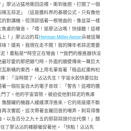
？」廖沾沾猛地衝回店裡，衝到後廚，打開了一個
四辣五蒜泥」（這是醬料界的基礎公式，只有像他
式的對講機，但頂部插著一根彎曲的、像韭菜一樣
生焦慮的聲音。「喂！是廖沾沾嗎！快接聽！這裡
馬上！」廖沾沾的耳
Herman Miller Aeron
朵被這聲
慮味！還有，我現在走不開！我的陳年老蒜泥需要
泥！重點是**時空正在彎曲！**我們的推進器快沒
他最珍愛的那把銀勺時，外面的牆壁傳來一聲巨大
型瓦斯桶的東西，桶上用毛筆寫著「極品紅棗枸杞
一揮：「沒時間了，沾沾先生！宇宙水餃快要拉肚
隨著一個狂妄自大的電子音效：「警告！這裡的醬
上門了。他的宇宙冒險，被迫從他對蒜泥的焦慮
、像醋罐的機器人緩緩漂浮進來，它的底座還不斷
音再次響起，這次帶著金屬回音的嘲弄，刺耳得像
油，以及百分之九十五的邪惡蒜頭付出代價！」醋
抓住了廖沾沾的褲腳催促著他。「快點！沾沾先