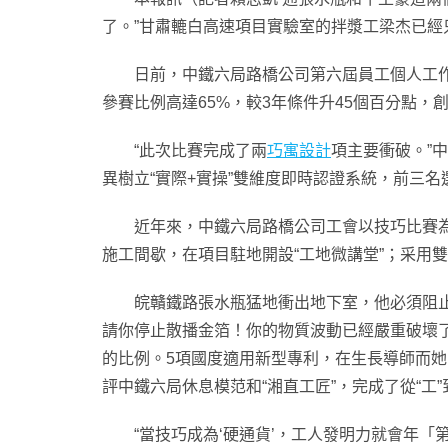
了。”甘肅轆白高速項目實驗室的拌漿工梁杰已經
日前，中鐵六局路橋公司第六屆員工個人工
參賽比例高達65%，較3年條件升45個百分點，
“此次比賽完成了兩
巧寓設計
項主要衝破。”
異樹立“實際+實操”雙維度即時認證系統，前三名
近年來，中鐵六局路橋公司工會以技巧比賽為
施工間歇，在項目駐地開設“工地微講堂”；采用
皖贛鐵路張水瓶猛地衝出地下室，他必須阻
請你停止散播金箔！你的物質波動已經嚴重破壞
的比例。5項國度適用新型專利，在生長導師而她
評中鐵六局休息模范和“湘直工匠”，完成了從“工”
“當技巧成為‘硬通貨’，工人發明力就會年