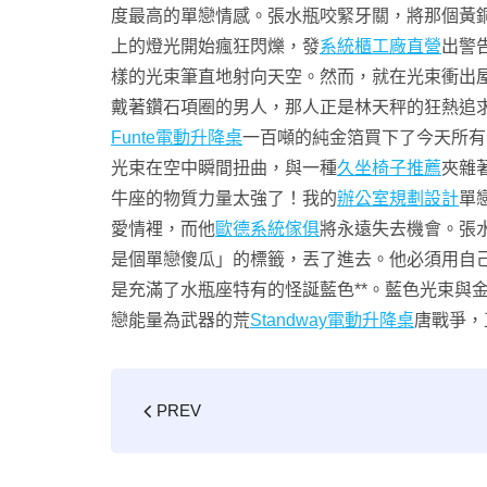
度最高的單戀情感。張水瓶咬緊牙關，將那個黃
上的燈光開始瘋狂閃爍，發
系統櫃工廠直營
出警
樣的光束筆直地射向天空。然而，就在光束衝出
戴著鑽石項圈的男人，那人正是林天秤的狂熱追
Funte電動升降桌
一百噸的純金箔買下了今天所有
光束在空中瞬間扭曲，與一種
久坐椅子推薦
夾雜
牛座的物質力量太強了！我的
辦公室規劃設計
單
愛情裡，而他
歐德系統傢俱
將永遠失去機會。張
是個單戀傻瓜」的標籤，丟了進去。他必須用自
是充滿了水瓶座特有的怪誕藍色**。藍色光束與
戀能量為武器的荒
Standway電動升降桌
唐戰爭，
PREV