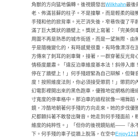
角獸的方向猛地偏轉。後視鏡發出
Wilkhahn
最後
老、佈滿苔蘚的柱子。不是撞擊，而是輕柔的碰
手殘和他的掀背車。光芒消失後，窄巷恢復了平
滿了巨大獎狀的牆壁上。獎狀上寫著：「完美倒
周圍不再是熟悉的城市街道，而是一望無際、由
乎是隨機變化的，有時感覺很重，有時像漂浮在
方傳來了刺耳的剎車聲，接著，一群穿著反光背
情極度嚴肅。「違反泊車維度基本法！斜停入庫
停在了牆壁上！」何手殘趕緊為自己辯解，但聲
度！按照維度法則，你必須接受懲罰！」懲罰的內
幻電影裡開出來的黑色跑車，優雅地從網格的邊
寸寬度的停車格中。那泊車的過程就像一場舞蹈，
鏡，冷酷地朝著何手殘的方向走來。她的步伐優
尺都顫抖著不敢發出聲音。她走到何手殘面前，
維度的純粹性。」「但你的後視鏡貼紙——『永
下。何手殘的車子從牆上脫落，在空中
Enjoy121