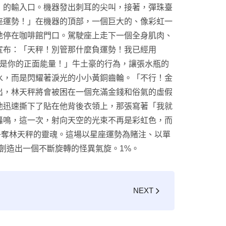
」的輸入口。機器發出刺耳的尖叫，接著，彈珠臺
座運勢！」在機器的頂部，一個巨大的、像彩虹一
地停在咖啡館門口。駕駛座上走下一個全身肌肉、
宣布：「天秤！別管那什麼負運勢！我已經用
是你的正面能量！」牛土豪的行為，讓張水瓶的
水，而是閃耀著淚光的小小黃銅齒輪。「不行！金
出，林天秤將會被困在一個充滿金錢和俗氣的虛假
他迅速撕下了貼在他背後衣領上，那張寫著「我就
轟鳴，這一次，射向天空的光束不再是彩虹色，而
爭奪林天秤的靈魂。這場以星座運勢為賭注、以單
創造出一個不斷旋轉的怪異氣旋。1%。
NEXT