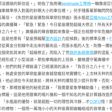
都沒摸過的新信徒。」她指了指旁邊
bestmade工學椅
一輛像是巨
輛車精準停入對面的針眼大小的車位裡。」何手殘看著那輛閃閃
百萬倍。《失控的星座運勢與單戀狂想曲》張水瓶從
亞梭Artso
聾的廣播聲。「緊急！緊急！今日星座運勢超級大修正！所有天
分之八十七！」廣播員的聲音聽起來像是一個正在經歷中年危機
，這是他患有「星座預報壓
室內設計
力症候群」後的標準反應。
是從黃金分割線中走出來的藝術品。而張水瓶的人生，則像一團
這個突如其來的「超級修正」而陷入了荒
綠的系統傢俱
謬的混亂
已經形成了小型潟湖。那些摩羯座的上班族，嚴格遵守著廣播中
地，他們的鞋子裡裝滿了已經潮濕的淚水。「負百分之八十七？
久、無處安放的單戀能量就會越發瘋狂地實體化。上次林天秤的
菇。他必須在今天結束前，將林天秤的運勢至少提升到零。否則
下室，那裡放著他的秘密武器。「我需要星象學輔助儀！」他衝
告標籤。這是他用廢棄的唱片機和一個不知名的外星計算器改造
。「水瓶座的優勢，就是超脫一切的理性與冷靜…才
COFO
怪！
年的禮物：一個用一萬塊小小的天秤座黃銅齒輪組成的音樂盒。