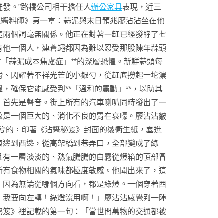
發。”路橋公司相干擔任人
辦公家具
表現，近三
終極醬料師》第一章：蒜泥與末日預兆廖沾沾坐在他
這兩個詞毫無關係。他正在對著一缸已經發酵了七
有他一個人，連蒼蠅都因為難以忍受那股陳年蒜頭
「蒜泥成本焦慮症」**的深層恐懼。新鮮蒜頭每
滑、閃耀著不祥光芒的小銀勺，從缸底撈起一坨濃
確保它能感受到**「溫和的震動」**，以助其
。首先是聲音。街上所有的汽車喇叭同時發出了一
像是一個巨大的、消化不良的胃在哀嚎。廖沾沾皺
兮的，印著《沾醬秘笈》封面的皺衛生紙，塞進
東邊到西邊，從高架橋到巷弄口，全部變成了綠
且有一層淡淡的、熱氣騰騰的白霧從燈箱的頂部冒
所有食物相關的氣味都極度敏感。他聞出來了，這
，因為無論從哪個方向看，都是綠燈。一個穿著西
！我要向左轉！綠燈沒用啊！」廖沾沾感覺到一陣
秘笈》裡記載的第一句：「當世間萬物的交通都被