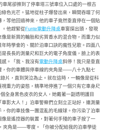
的車尾卻擦到了停車塔三號車位入口處的一根古
的綠色光芒。猛地從柱子爆發出來，瞬間吞噬了何
轉，等他回過神來，他的車子竟然垂直停在一個貼
」。他趕緊從
Funte電動升降桌
車窗探出頭，發現
來像是新買的輪胎和劣質香水的混合物，而重力似
童年時學會的、關於泊車口訣的魔性兒歌。四面八
而是長長的測量尺和巨大的電子角度儀，臉上的表
械感。「我、我沒有
電動升降桌
斜停！我只是垂直
裡，你的車體與停車線的夾角是——八十九點七
紀錄片，直到哭泣為止。就在這時，一輛像是從科
蔑視重力的姿態，精準地停進了一個只有它車身尺
一個全身黑色皮衣的女人，她戴著一副透明護目
「車影大人！」泊車警察們立刻立正站好，連測量
手，你的車技像一團混亂的毛線球。你污染了泊車
個像是遙控器的裝置，對著何手殘的車子按了一
，夾角是——零度。「你被分配給我的泊車學徒