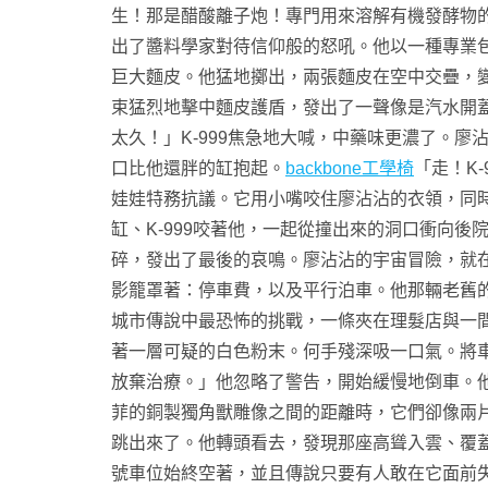
生！那是醋酸離子炮！專門用來溶解有機發酵物
出了醬料學家對待信仰般的怒吼。他以一種專業
巨大麵皮。他猛地擲出，兩張麵皮在空中交疊，
束猛烈地擊中麵皮護盾，發出了一聲像是汽水開
太久！」K-999焦急地大喊，中藥味更濃了。
口比他還胖的缸抱起。
backbone工學椅
「走！K
娃娃特務抗議。它用小嘴咬住廖沾沾的衣領，同
缸、K-999咬著他，一起從撞出來的洞口衝向
碎，發出了最後的哀鳴。廖沾沾的宇宙冒險，就
影籠罩著：停車費，以及平行泊車。他那輛老舊
城市傳說中最恐怖的挑戰，一條夾在理髮店與一
著一層可疑的白色粉末。何手殘深吸一口氣。將
放棄治療。」他忽略了警告，開始緩慢地倒車。
菲的銅製獨角獸雕像之間的距離時，它們卻像兩
跳出來了。他轉頭看去，發現那座高聳入雲、覆
號車位始終空著，並且傳說只要有人敢在它面前