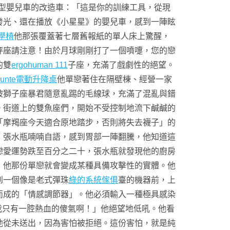
型嬰兒車的改造車：「這是你的訓練工具，從現
發光、還在播放《小星星》的嬰兒車，感到一陣眩
工學椅
他那張覆蓋著七層舊報紙的單人床上驚醒，
秤座請注意！由於月球剛剛打了一個噴嚏，您的戀
的雙
ergohuman 111
子座，充滿了戲劇性的絕望。
Funte電動升降桌
他單戀著住在隔壁棟、經營一家
被獅子座暴君隨意亂踢的毛線球，充滿了混亂與錯
。街道上的雙魚座們，開始不受控制地流下鹹鹹的
「摩羯座今天適合原地踏步，否則將失去襪子」的
」張水瓶喃喃自語，感到胃部一陣翻騰，他知道這
戀愛運勢跌至百分之二十，張水瓶就發現他的廚房
，他那份單戀就會變成某種具備攻擊性的實體。他
到一個像是老式彈珠
綠的系統傢俱
臺的機器前，上
而成的「情感調節器」。他必須輸入一種極具感染
我只有一腔熱血的傻氣啊！」他絕望地低吼。他看
他從未送出，因為害怕被拒絕。這份害怕，就是純