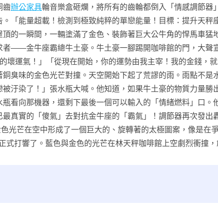
銅齒
辦公家具
輪音樂盒砸爛，將所有的齒輪都倒入「情感調節器
告。「能量超載！檢測到極致純粹的單戀能量！目標：提升天秤
屋頂的一瞬間，一輛塗滿了金色、裝飾著巨大公牛角的悍馬車猛
求者——金牛座霸總牛土豪。牛土豪一腳踢開咖啡館的門，大聲
的壞運氣！」「從現在開始，你的運勢由我主宰！我的金錢，就
著銅臭味的金色光芒對撞。天空開始下起了荒謬的雨。雨點不是
戀被汙染了！」張水瓶大喊。他知道，如果牛土豪的物質力量勝
水瓶看向那機器，還剩下最後一個可以輸入的「情緒燃料」口。
己最真實的「傻氣」去對抗金牛座的「霸氣」！調節器再次發出
金色光芒在空中形成了一個巨大的、旋轉著的太極圖案，像是在
正式打響了。藍色與金色的光芒在林天秤咖啡館上空劇烈衝撞，