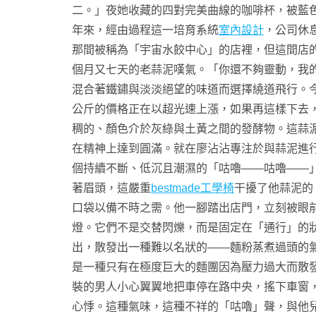
二。」夜她收藏的四對完美曲線的咖啡杯，被藍
年來，經由過程這一培育系統
室內設計
，公司休
那間被稱為「宇宙水餃中心」的店裡，但這間店
個月又七天的老蒜泥嘆氣。「你還不夠靈動，我
混合著鐵鏽與淡淡絕望的味道而選擇繞道飛行。今
公斤的價格正在以超光速上漲，如果再這樣下去
稠的、顏色介於灰綠與土黃之間的發酵物。這蒜泥
在精神上達到圓滿。就在廖沾沾專注於與蒜泥進
個持續不斷、低沉且潮濕的「咕嚕——咕嚕——
著眉頭，這嚴重
bestmade工學椅
干擾了他蒜泥的
口袋以備不時之需。他一腳踏出店門，立刻被眼
燈。它們不是交替閃爍，而是固定在「通行」的
出，散發出一種難以名狀的——麵粉蒸煮過頭的
是一種只有在極度巨大的麵團因為壓力過大而散
裝的男人小心翼翼地把車停在路中央，搖下車窗
心悸。這種氣味，這種不祥的「咕嚕」聲，與他