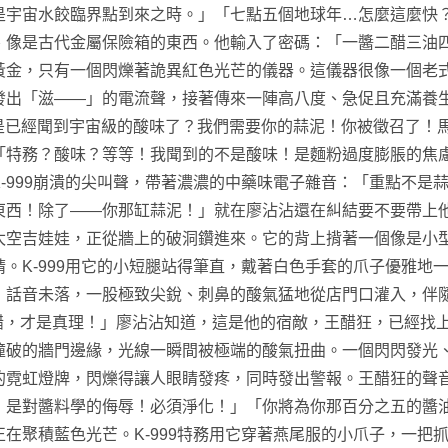
是宇宙水餃臨界點到來之時。」「七點五個地球年…怎麼這麼快
、像是古代金屬保險箱的東西。他輸入了密碼：「一醬二醋三油
黃金，只有一個閃爍著詭異紅色光芒的儀器。這儀器很像一個老
發出「滋——」的電流聲，接著傳來一陣高八度、急促且充滿養
是不是已經聞到宇宙級的酸味了？我們需要你的蒜泥！你被徵召了！
「特務？酸味？等等！我聞到的不是酸味！是麵粉過度膨脹的焦
999崩潰的尖叫聲，帶著濃濃的中藥味電子雜音：「重點不是蒜
東西！除了——你那缸蒜泥！」就在廖沾沾還在糾結要不要帶上
太空吉娃娃，正從牆上的破洞鑽進來。它的背上揹著一個像是小
。K-999用它的小短腿站得筆直，戴著白色手套的爪子優雅地
」話音未落，一股極致尖銳、刺鼻的酸氣猛地從店門口灌入，伴
醋，才是真理！」廖沾沾知道，這是他的宿敵，王醋狂，已經找
撞破的牆門邊緣，光線一瞬間被極端的酸氣扭曲。一個閃閃發光
的霓虹燈牌，閃爍得讓人眼睛發疼，同時發出警報。王醋狂的聲
，是對醬料學的侮辱！必須淨化！」「你將為你那百分之五的醬
在聚積藍色光芒。K-999特務用它穿著燕尾服的小爪子，一把