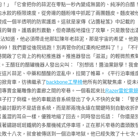
的！」「它會把你的蒜泥在零點一秒內變成無菌的、純淨的白醋
包水餃的極限速度，從旁邊的麵粉堆中抓起了兩團麵皮。麵皮被
變成一個半透明的防禦護盾。這就是家傳《沾醬秘笈》中記載的
蓋的聲音。護盾劇烈震動，但奇蹟般地擋住了攻擊，只是散發出
廖沾沾知道，他必須帶走他那缸陳年老蒜泥，那是宇宙的希望。他
-999！我們要從後院逃跑！別再管你的紅棗枸杞燃料了！」「
時開啟了它背上的枸杞推進器。推進器發出「滋滋」的輕微煎煮
後院。王醋狂的醋罐機器人發出尖叫：「別想逃！醬油黨餘孽！我
在這片蒜泥、中藥和醋酸的混亂中，拉開了帷幕。《平行泊車維
的掀背車，彷彿繼承了
backbone工學椅
他所有的駕駛焦慮，從未
間專賣金屬雕像的畫廊之間的窄巷。一個看起來比
Razer雷蛇電
車子打了倒檔。他的車載語音系統發出了令人不快的女聲：「警
他最討厭的不是語音系統，而是那兩塊永遠在關鍵時刻自動收折
片羞澀的耳朵一樣，優雅地縮了回去。同時發出低語：「你還是
蓋著鏽跡斑斑鐵網的多層機械式停車塔，正在那片窄巷的盡頭散
失敗十八次，就會被傳送到一個泊車地獄。他已經失敗了十七次