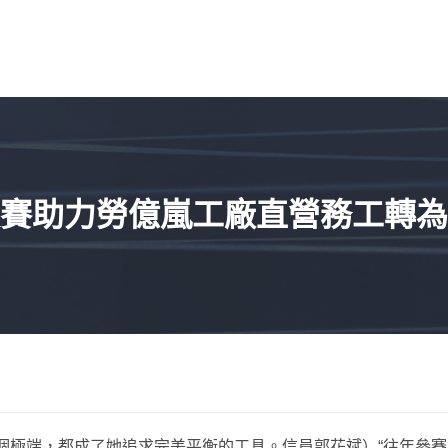
賽助力勞億嵐工廠直營務工轉為
個極端，都成了她追求完美平衡的工具。信員郭花斌）“往年參