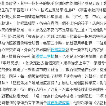
色能量震動，其中一個杯子的把手竟然向內側傾斜了零點五度！迸
息生孩子率晉陞11.19%，技巧立異結果增加47.《宇宙水餃與
的外觀更像是一個被遺棄的藍色塑膠棚，與「宇宙」或「中心」
的蒜泥。」他輕聲細語，彷彿在責備一個不上進的孩子。店內只
天的營業額是：零。廖沾沾不安的不是店裡的生意，而是他對**
，他引以為傲的「靈魂蒜泥」將難以為繼。他拿著一把被磨得光
被他照顧得像稀世珍寶，每隔三小時，他就要用手指彈一下缸邊，
行心靈交流時，外面的世界開始
巧寓設計
發出一些不對勁的信號
」聲。這聲音不是引擎
護脊工學椅
聲，也不是正常的鳴笛聲，而
「寧靜冥想」。他決定出去看個究竟，順手從桌上拿了一張髒兮
前的景象震驚了。整條城市的主幹道上，數百個交通信號燈，從
狀態，同時，每一個燈箱都發出了那種「咕嚕咕嚕」的聲音，並
氣味。「麵粉焦慮？還是過度發酵？」廖沾沾是個醬料學家，對
發出的氣味。街上的行人陷入了混亂。汽車不知道該走還是該停
，對著紅綠燈大喊：「喂！你為什麼咕嚕咕嚕？你倒是紅一下啊
兒時聽到的家傳預言不謀而合
歐德系統傢俱
。他想起家傳《沾醬