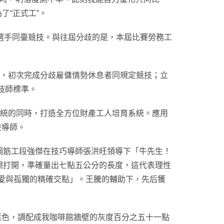
了“正式工”。
選手同臺競技。與往屆分歧的是，本屆比賽勞務工
制，初次完成分歧雇傭情勢休息者同規定競技；立
體技師標準。
系統的同時，打造全方位財產工人培育系統。應用
雙導師。
鋼筋工段強傑在技巧導師張洪旺領導下「牛先生！
規打開，準確量出七點五公分的長度，這代表理性
「愛與孤獨的精確交點」。王騰的輔助下，先后獲
藍色，調配成我咖啡館牆壁的灰度百分之五十一點