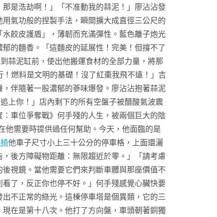
！那是浩劫啊！」「不准動我的蒜泥！」廖沾沾發
他用氣功般的捏製手法，瞬間擴大成直徑三公尺的
「水餃皮護盾」，薄韌而充滿彈性。藍色離子炮光
濃郁的麵香。「這麵皮的延展性！完美！但撐不了
跑到蒜泥缸前，使出他搬運食材的全部力量，將那
不行！燃料是文明的基礎！沒了紅棗我飛不遠！」吉
聲，伴隨著一股濃郁的蔘味爆發。廖沾沾抱著蒜泥
會追上你！」店內剩下的所有空盤子被醋酸氣波震
度：車位爭奪戰》何手殘的人生，被兩個巨大的陰
在他需要時提供過任何幫助。今天，他面臨的是
競椅
他車子尺寸小上三十公分的停車格，上面還灑
告，後方障礙物距離：無限趨近於零。」「請考慮
的後視鏡。當他需要它們來判斷車體與那座價值不
別看了，反正你也停不好。」何手殘感覺心臟快要
發出不正常的綠光。這棟停車塔是個異類，它的三
。現在是第十八次。他打了方向盤，車頭朝著銅獨