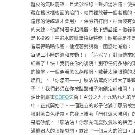
麵皮的氣味籠罩，且燈號恒綠、聲如湯沸時，便
藏在舊冰櫃後面的暗門。暗門裡放著一個老舊的
這樣的傳統派才會用）。保險箱打開，裡面沒有
的天線。他顫抖著拿起儀器，按下通話鈕。儀器
是 K-999！宇宙水餃聯盟特級特務！你那邊
音震得嗡嗡作響，他捏著對講機，困惑地喊道：
每隔三小時的溫和震動！」「蒜泥？」對面傳來K-
紅棗了！快！我們在你的後院！別帶任何多餘的
的撞擊。一個穿著黑色燕尾服、戴著太陽眼鏡的
燃料」。「你怎麼——」廖沾沾驚訝地瞪大了眼睛
子了！我們必須在你被醋酸離子炮鎖定前離開！
油比例嚴重
COFO
失衡！百分之九十九點九九的
中，正式開始了。一個狂妄的影子佔滿了那扇被
噴射著白色醋霧。它身上掛著「醋狂派大勝利」
是磨砂紙。「廖沾沾！你那充滿腐敗氣味的蒜泥
罐機器人的頂端裂開，露出了一個巨大的管口，正