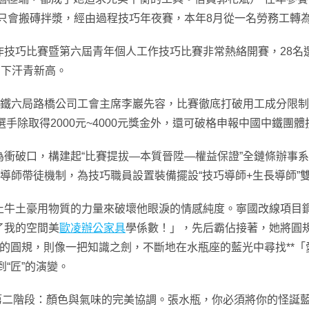
只會搬磚拌漿，經由過程技巧年夜賽，本年8月從一名勞務工轉為
作技巧比賽暨第六屆青年個人工作技巧比賽非常熱絡開賽，28名
創下汗青新高。
中鐵六局路橋公司工會主席李巖先容，比賽徹底打破用工成分限
選手除取得2000元~4000元獎金外，還可破格申報中國中鐵團
衝破口，構建起“比賽提拔—本質晉陞—權益保證”全鏈條辦事
雙導師帶徒機制，為技巧職員設置裝備擺設“技巧導師+生長導師”
止牛土豪用物質的力量來破壞他眼淚的情感純度。寧國改線項目
了我的空間美
歐凌辦公家具
學係數！」，先后霸佔接著，她將圓
的圓規，則像一把知識之劍，不斷地在水瓶座的藍光中尋找**
到“匠”的演變。
「第二階段：顏色與氣味的完美協調。張水瓶，你必須將你的怪誕