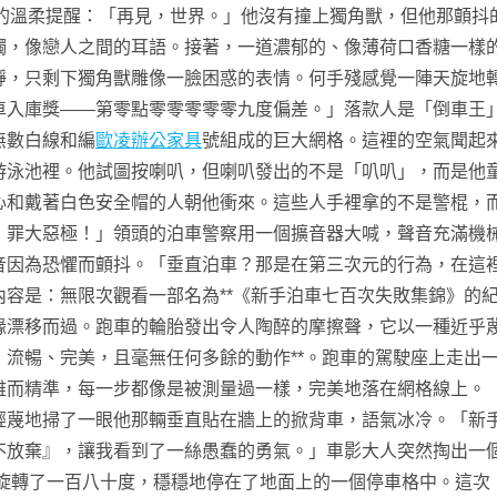
的溫柔提醒：「再見，世界。」他沒有撞上獨角獸，但他那顫抖
觸，像戀人之間的耳語。接著，一道濃郁的、像薄荷口香糖一樣
靜，只剩下獨角獸雕像一臉困惑的表情。何手殘感覺一陣天旋地
車入庫獎——第零點零零零零零九度偏差。」落款人是「倒車王
無數白線和編
歐凌辦公家具
號組成的巨大網格。這裡的空氣聞起
游泳池裡。他試圖按喇叭，但喇叭發出的不是「叭叭」，而是他
心和戴著白色安全帽的人朝他衝來。這些人手裡拿的不是警棍，
！罪大惡極！」領頭的泊車警察用一個擴音器大喊，聲音充滿機
音因為恐懼而顫抖。「垂直泊車？那是在第三次元的行為，在這
容是：無限次觀看一部名為**《新手泊車七百次失敗集錦》的
緣漂移而過。跑車的輪胎發出令人陶醉的摩擦聲，它以一種近乎
流暢、完美，且毫無任何多餘的動作**。跑車的駕駛座上走出
雅而精準，每一步都像是被測量過一樣，完美地落在網格線上。
輕蔑地掃了一眼他那輛垂直貼在牆上的掀背車，語氣冰冷。「新
不放棄』，讓我看到了一絲愚蠢的勇氣。」車影大人突然掏出一
旋轉了一百八十度，穩穩地停在了地面上的一個停車格中。這次