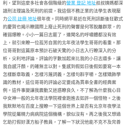
利，望到這麼多社會各個階級的
營業 登記 地址
叔叔姨媽都深
諳刑法理論及死刑的前提，我這個不務正業的法學生表現壓
力
公司 註冊 地址
很年夜。同時網平易近在死刑訊斷後狂歡式
的慶賀也揭示瞭國際上廢止死刑的聲響是何等脫離群眾，的
確弱爆瞭。小小一篇日志罷了，連聞名的呼嘯體都沒有效
上，就引來瞭一位孤芳自賞的北年夜法學生哥哥的看重。那
位哥哥對這篇原本預計石破天驚的小日志入行瞭深入的分
析，尖利地評論，評論的字數加起來比我的小日志還多，讓
我自感汗顏，的確無言以對。隻感到假如日後假如要寫一本
怎樣斷章取義，怎樣污蔑詞義，怎樣句斟字嚼，怎樣矯飾學
識的教材，這位哥哥的評論必定要成為貫串全書的經典案
例。這件事變讓我震動又迷惑瞭良久，不了解為什麼我心目
中女神一般的北年夜法學院裡會跑進去如許一個怪物。之後
我默默地在百度上搜瞭一下這個世界上是否有北京年夜學法
學院從屬精力病病院這個機構，貌似沒有。再之後我又想過
乞助打假好漢方船子教員，了解一下狀況他能不克不及完善