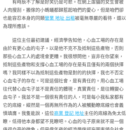
有時辰不了解是好笑仍是可悲。在網上虐貓的女生會被
人肉搜刮，搬傢的小螞蟻都歸惹起咱們的愛心，但是咱們卻
也能容忍本身的同類
營業 地址 出租
被毫無尊嚴的看待，還以
為理所應該。
這位主任最初建議，經濟學告知他，心血工場的存在是
由於有更心血的屯子。以是他不克不及抵制這些產物，否則
那些心血工人的處境會更糟。我很想問他，豈非在你望來，
抵制這些產物和支撐心血工場的存在是有且僅有的兩個抉擇
嗎？我同樣不以為抵制這些產物是對的的抉擇，我也不否定
心血屯子的存在。可是這個社會，是有責任的。用心血工場
往代替心血屯子並不是責任的體現，真實責任，是往轉變心
血屯子。我並不是一個很有責任的人，可是每小我私家都有
它的底線，縱然是一個再無所作為的人被觸動瞭底線也會義
憤填膺。我隻能說，這位
商業 登記 地址
主任的底線為免太低
瞭，低得他本身都望不見瞭吧。心血的屯子原來就不是一個
值得自豪的徵象，但是偉年夜的經濟學傢卻妄圖率領全社會