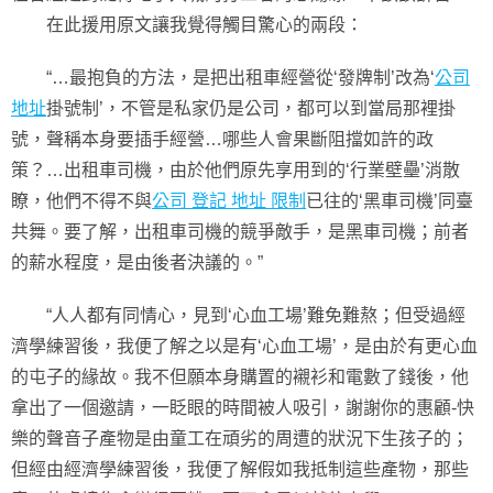
在此援用原文讓我覺得觸目驚心的兩段：
“…最抱負的方法，是把出租車經營從‘發牌制’改為‘
公司
地址
掛號制’，不管是私家仍是公司，都可以到當局那裡掛
號，聲稱本身要插手經營…哪些人會果斷阻擋如許的政
策？…出租車司機，由於他們原先享用到的‘行業壁壘’消散
瞭，他們不得不與
公司 登記 地址 限制
已往的‘黑車司機’同臺
共舞。要了解，出租車司機的競爭敵手，是黑車司機；前者
的薪水程度，是由後者決議的。”
“人人都有同情心，見到‘心血工場’難免難熬；但受過經
濟學練習後，我便了解之以是有‘心血工場’，是由於有更心血
的屯子的緣故。我不但願本身購置的襯衫和電數了錢後，他
拿出了一個邀請，一眨眼的時間被人吸引，謝謝你的惠顧-快
樂的聲音子產物是由童工在頑劣的周遭的狀況下生孩子的；
但經由經濟學練習後，我便了解假如我抵制這些產物，那些