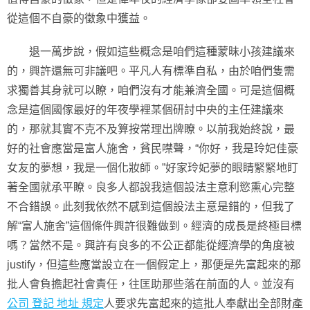
從這個不自豪的徵象中獲益。
退一萬步說，假如這些概念是咱們這種蒙昧小孩建議來
的，興許還無可非議吧。平凡人有標準自私，由於咱們隻需
求獨善其身就可以瞭，咱們沒有才能兼濟全國。可是這個概
念是這個國傢最好的年夜學裡某個研討中央的主任建議來
的，那就其實不克不及算按常理出牌瞭。以前我始終說，最
好的社會應當是富人施舍，貧民噤聲，“你好，我是玲妃佳豪
女友的夢想，我是一個化妝師。”好家玲妃夢的眼睛緊緊地盯
著全國就承平瞭。良多人都說我這個設法主意利慾熏心完整
不合錯誤。此刻我依然不感到這個設法主意是錯的，但我了
解“富人施舍”這個條件興許很難做到。經濟的成長是終極目標
嗎？當然不是。興許有良多的不公正都能從經濟學的角度被
justify，但這些應當設立在一個假定上，那便是先富起來的那
批人會負擔起社會責任，往匡助那些落在前面的人。並沒有
公司 登記 地址 規定
人要求先富起來的這批人奉獻出全部財產