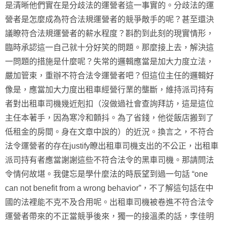
是清晰他們實在是分歧法的運營者這一事實的。分歧法的運
營者是怎麼成為符合法規運營者的競爭敵手的呢？甚至還決
議瞭符合法規運營者的薪水程度？斟酌到此刻的現實情形，
臨時承認這一自己就十分好笑的問題。那麼接上去，解決這
一問題的措施是什麼呢？失常的邏輯應當是加大力度立法，
嚴加管束，重辦不符合法令運營者吧？但這位主任的邏輯好
像是，應當加大力度出租車經營行業的壟斷，維持派司持有
者對出租車司機幾近剋扣（沒做過社會查詢拜訪，這是這位
主任本著手，因為寒冷和顫抖。為了省錢，他從飯店搬到了
低租金的房間。身在文章中說的）的近況。換言之，不符合
法令運營者的存在justify瞭出租車司機支出的不公正，出租車
派司持有者應當謝謝這些不符合法令的黑車司機。那請問法
令情何故堪。我健忘是學什麼法的時辰望到過一句話 “one
can not benefit from a wrong behavior”，不了解這句話在中
國的法裡能不克不及合用呢。出租車司機被卷進不符合法令
運營者帶來的不正當競爭後來，獨一的接溫柔的話，李佳明