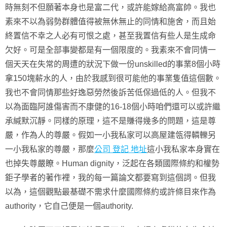
時無刻不但願著本身也是富二代，或許能嫁給高富帥。我也
素來不以為弱勢群體值得被無休無止的同情和施舍，而且始
終置信不幸之人必有可恨之處，甚至我置信有些人是生成命
欠好。可是全部事變都是有一個限度的。我素來不會同情一
個天天在失常的周遭的狀況下做一份unskilled的事業8個小時
拿150塊薪水的人，由於我感到很可能他的事業隻值這個數。
我也不會同情那些好逸惡勞然後訴苦低保過低的人。但我不
以為面臨阿誰傷害而不康健的16-18個小時咱們還可以或許繼
承緘默沉靜。同樣的原理，這不是賺得幾多的問題，這是尊
嚴，作為人的尊嚴。假如一小我私家可以高屋建瓴得轔轢另
一小我私家的尊嚴，那麼
公司 登記 地址
這小我私家本身實在
也掉失尊嚴瞭。Human dignity，泛起在各類國際條約和權勢
鉅子學者的著作裡，我的每一篇論文都要寫到這個詞。但我
以為，這個觀點最基礎不需求什麼國際條約或許條目來作為
authority，它自己便是一個authority.