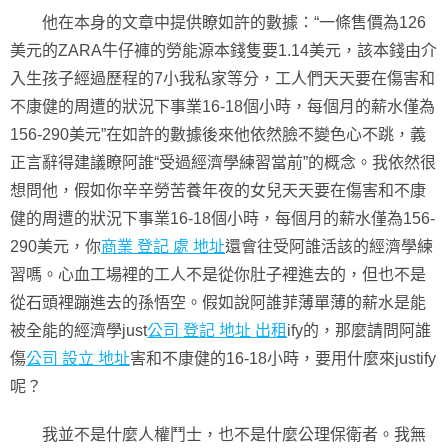
他在本身的文章中提供瞭如許的數據：“一條售價為126
美元的ZARA牛仔褲的勞能源本錢隻要1.14美元，該本錢由介
入生孩子經過歷程的7小我私家等分，工人們天天要在傷害和
不康健的周遭的狀況下事業16-18個小時，每個月的薪水僅為
156-290美元”在如許的數據後來他依然臉不變色心不跳，義
正言辭得建議瞭阿誰“受過經濟學練習當前”的概念。我依然很
想問他，假如你辛辛勞苦養年夜的女兒天天要在傷害和不康
健的周遭的狀況下事業16-18個小時，每個月的薪水僅為156-
290美元，你
商業 登記 處 地址
還會往受阿誰活該的經濟學練
習嗎。心血工場裡的工人不是從你肚子裡進去的，但也不是
從石頭裡蹦進去的孫悟空。假如說阿誰菲薄單薄的薪水是能
被全能的經濟學just
公司 登記 地址 出租
ify的，那麼請問阿誰
傷
公司 設立 地址
害和不康健的16-18小時，要用什麼來justify
呢？
我並不是什麼人權鬥士，也不是什麼公理保衛者。我無