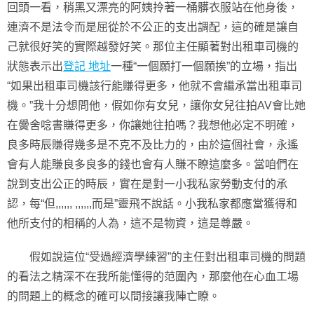
回頭一看，稍黑又漂亮的阿姨拎著一桶髒衣服站在他身後，
連濟不是法令而是屈從於不公正的支出調配，這的確是讓自
己就很好笑的實際越發好笑。那位主任顯著對出租車司機的
狀態表示出
登記 地址
一種“一個願打一個願挨”的立場，指出
“如果出租車司機該行能賺得更多，他就不會繼承當出租車司
機。”我十分想問他，假如你有女兒，讓你女兒往拍AV會比她
在黌舍唸書賺得更多，你讓她往拍嗎？我想他必定不明確，
良多時辰賺得幾多是不克不及比力的，由於這個社會，永遙
會有人能賺良多良多的錢也會有人賺不瞭這麼多。當咱們在
說到支出公正的時辰，實在是對一小我私家勞動支付的承
認，每“但,,,,,, ,,,,,,而是”靈飛不說話。小我私家都應當獲得和
他所支付的相稱的人為，這不是物資，這是尊嚴。
假如說這位“受過經濟學練習”的主任對出租車司機的問題
的看法之精深不在我所能懂得的范圍內，那麼他在心血工場
的問題上的概念的確可以間接讓我陣亡瞭。