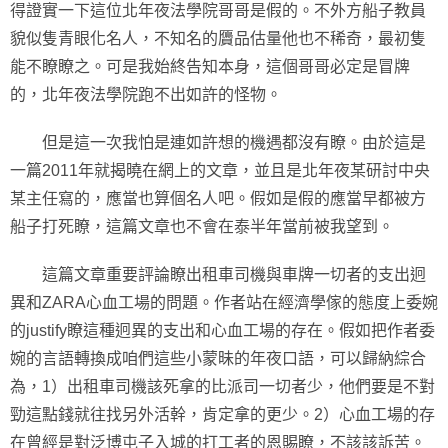
得證實一下這位北年夜法學院哥哥是假的。不外方船子教員
貌似隻青眼化名人，不知名的贗品估量他也不稀奇，最初隻
能不瞭瞭之。可是我始終告知本身，這個哥哥必定是冒牌
的，北年夜法學院跑不出如許的怪物。
但是這一次我怕是連如許想的機遇都沒有瞭。由於這是
一篇2011年就揭曉在網上的文章，並且是北年夜某研討中央
某主任寫的，應當也算個名人吧。假如是假的應當早都被方
船子打死瞭，這篇文章也不會在泰半年當前被我望到。
這篇文章重要評論瞭出租車司機與車牌一切者的支出迥
異和ZARA心血工場的問題。作者站在經濟學傢的態度上委婉
的justify瞭這種迥異的支出和心血工場的存在。假如把作者委
婉的言語轉換成咱們這些小蒙昧的年夜口語，可以歸納綜合
為，1）出租車司機該死拿的比派司一切者少，他們要是不對
勁這點錢就往找另外活幹，肯定拿的更少。2）心血工場的存
在曾經是對泛博屯子入城的打工者的恩賜瞭，不該該訴苦。