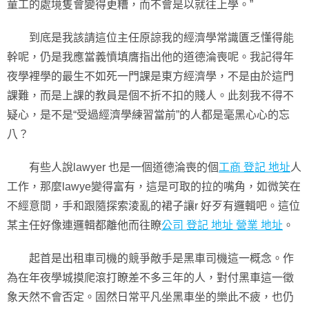
童工的處境隻會變得更糟，而不會是以就往上學。”
到底是我該請這位主任原諒我的經濟學常識匱乏懂得能
幹呢，仍是我應當義憤填膺指出他的道德淪喪呢。我記得年
夜學裡學的最生不如死一門課是東方經濟學，不是由於這門
課難，而是上課的教員是個不折不扣的賤人。此刻我不得不
疑心，是不是“受過經濟學練習當前”的人都是毫黑心心的忘
八？
有些人說lawyer 也是一個道德淪喪的個
工商 登記 地址
人
工作，那麼lawye變得富有，這是可取的拉的嘴角，如微笑在
不經意間，手和跟隨探索淩亂的裙子讓r 好歹有邏輯吧。這位
某主任好像連邏輯都離他而往瞭
公司 登記 地址 營業 地址
。
起首是出租車司機的競爭敵手是黑車司機這一概念。作
為在年夜學城摸爬滾打瞭差不多三年的人，對付黑車這一徵
象天然不會否定。固然日常平凡坐黑車坐的樂此不疲，也仍