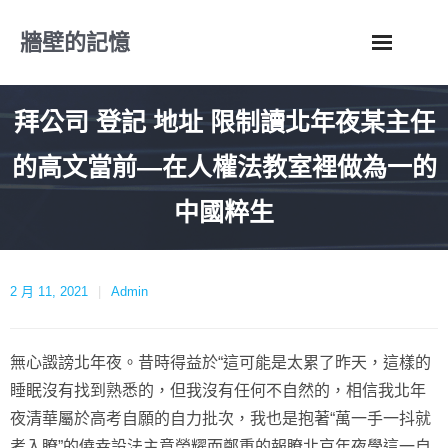
Skip
牆壁的記憶
to
content
拜公司 登記 地址 限制讀北年夜某主任
的高文當前—在人權法教室裡做為一的
中國粹生
2 月 11, 2021
Admin
無心譭謗北年夜。昔時得益於“這可能是太累了昨天，這樣的
睡眠沒有找到熟悉的，但我沒有任何不自然的，相信我北年
夜清華屬於高考自願的自力批次，我也是抱著“萬一手一抖就
考入瞭”的僥幸設法主意榮耀而鄭重的報瞭北京年夜學這一自