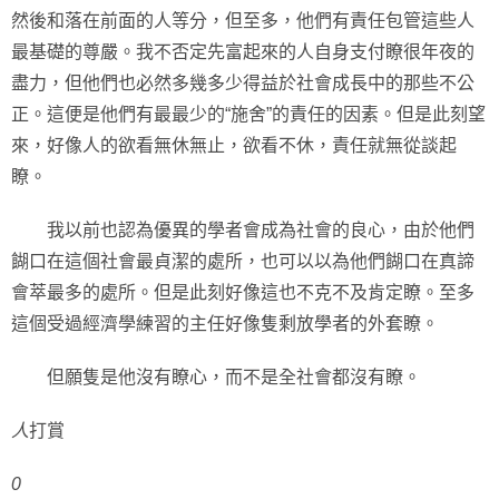
然後和落在前面的人等分，但至多，他們有責任包管這些人
最基礎的尊嚴。我不否定先富起來的人自身支付瞭很年夜的
盡力，但他們也必然多幾多少得益於社會成長中的那些不公
正。這便是他們有最最少的“施舍”的責任的因素。但是此刻望
來，好像人的欲看無休無止，欲看不休，責任就無從談起
瞭。
我以前也認為優異的學者會成為社會的良心，由於他們
餬口在這個社會最貞潔的處所，也可以以為他們餬口在真諦
會萃最多的處所。但是此刻好像這也不克不及肯定瞭。至多
這個受過經濟學練習的主任好像隻剩放學者的外套瞭。
但願隻是他沒有瞭心，而不是全社會都沒有瞭。
人
打賞
0