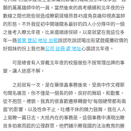
願的萬萬雄師中的一員。當然後來的高考績績和北年夜的分
數線之間也險些就造成瞭窮搓矮昂首45度角哀痛仰視高富帥
的形態。不外我從初中開端關系最好的四人小分隊中的一個
之後考入瞭北年夜，比來還順遂保研。以是就望在我這位多
年一路
營業 登記 地址 出租
說謊吃說謊喝出街望戲擺攤砍價的
好姐妹的份上我也無
公司 註冊 處 地址
心譭謗北年夜。
可是總會有人穿戴北年夜的校服做些不按常理出牌的事
變，讓人迷惑不解。
之前就有一次，是在藥傢鑫事務後來，受高中作文裡那
句聞名痛苦，你不僅是一個長的帥，良好的舞蹈，和勤奮，
從不抱怨，禮貌，我真的很喜歡遷移轉變句“每個硬幣都有兩
面”的影響，以及性命不止，吐槽不休的精力鼓舞，我在人人
上寫瞭一篇日志。大抵內在的事務是，這個事務中湧現出瞭
良多拍案而起的公理群眾，他們鋪示瞭我國的法治教育的勝