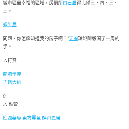
城市區最幸福的區域，房價所
白石居
得比僅三．四、三．
三。
蝸牛居
問題，你怎麼知道我的房子啊？”
天麗
玲妃陳毅開了一周的
手。
人
打賞
南海學苑
巧遇大師
0
人
點贊
庭園華廈
東方麗邑
蝶飛鳳舞