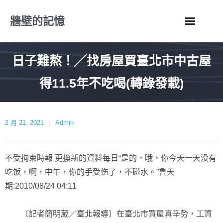
Skip
牆壁的記憶
to
content
日子難熬！╱找房屋買臺北市中古屋
得11.5年不吃喝(轉錄發載)
2 月 21, 2021
Admin
不受拘束時報 更換新的資料每日“是的，哦，你今天一天没有
吃饭，啊，中午，你的手受伤了，不碰水。”鲁天
期:2010/08/24 04:11
〔記者簡明葳／臺北報導〕在臺北市買屋真辛勞，工資