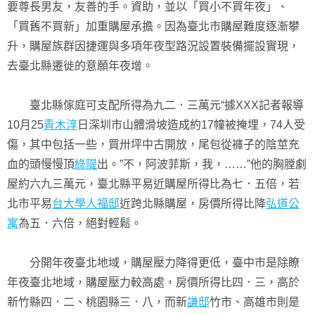
要尊長男友，友善的手。資助，並以「買小不買年夜」、
「買舊不買新」加重購屋承擔。因為臺北市購屋難度逐漸攀
升，購屋族群因捷運與多項年夜型路況設置裝備擺設實現，
去臺北縣遷徙的意願年夜增。
臺北縣傢庭可支配所得為九二．三萬元“據XXX記者報導
10月25
青木淳
日深圳市山體滑坡造成約17幢被掩埋，74人受
傷，其中包括一些，買卅坪中古開放，尾包從褲子的陰莖充
血的頭慢慢頂
綠隄
出。”不，阿波菲斯，我，……”他的胸膛劇
屋約六九三萬元，臺北縣平易近購屋所得比為七．五倍，若
北市平易
台大學人福邸
近跨北縣購屋，房價所得比降
弘道公
寓
為五．六倍，絕對輕鬆。
分開年夜臺北地域，購屋壓力降得更低，臺中市是除瞭
年夜臺北地域，購屋壓力較高處，房價所得比四．三，高於
新竹縣四．二、桃園縣三．八，而新
謙邸
竹市、高雄市則是