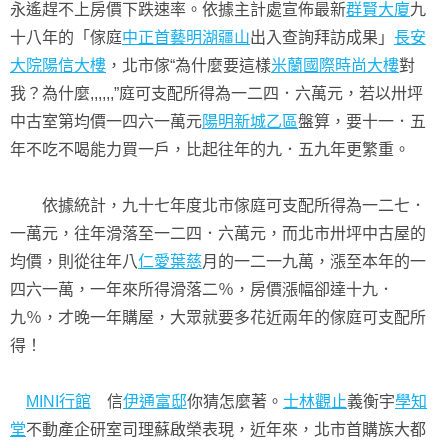
永遙趕不上房價下跌速率。依據主計處宣佈最新
群賢大廈
九
十八年的「傢庭
中正首藝
明湖疆山
出入查詢拜訪成果」
長安
大院
陽信大樓
，北市傢“為什麼要這樣
米蘭國際時尚大樓
對
我？為什麼,,,,,,”庭可支配所得為一二四．六萬元，若以卅坪
中古室第均價一四六一萬元
陽明新城乙區
盤算，要十一．五
年不吃不喝能力買一戶，比起往年的九．五九年更繁重。
依據統計，九十七年度北市傢庭可支配所得為一二七．
一萬元，往年滑落至一二四．六萬元，而北市卅坪中古屋的
均價，則從往年八
仁愛葉慈
月的一二一九萬，漲至本年的一
四六一萬，一年來所得滑落二％，房價漲幅卻達十九．
九％，才晚一年購屋，大眾就要多花近兩年的傢庭可支配所
得！
MINI行館
信
伊通富邸
你猜怎麼著。
士林觀止
義衡宇
學知
堂
不動產企研室司理蘇啟榮表現，近年來，北市首購族大都