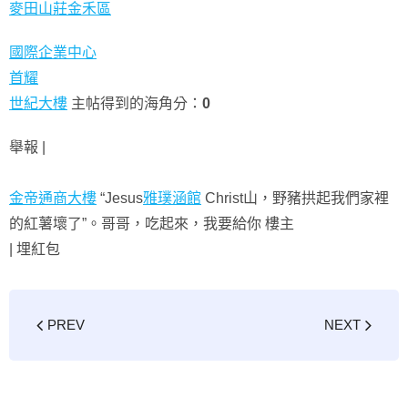
麥田山莊金禾區
國際企業中心
首耀
世紀大樓
主帖得到的海角分：
0
舉報 |
金帝通商大樓
“Jesus
雅璞涵館
Christ山，野豬拱起我們家裡
的紅薯壞了”。哥哥，吃起來，我要給你 樓主
|
埋紅包
PREV
NEXT