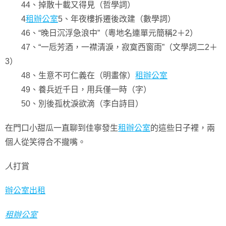
44、掉散十載又得見（哲學詞）
4
租辦公室
5、年夜樓拆遷後改建（數學詞）
46、“晚日沉浮急浪中”（粵地名連單元簡稱2＋2）
47、“一卮芳酒，一襟清淚，寂寞西窗雨”（文學詞二2＋
3）
48、生意不可仁義在（明畫傢）
租辦公室
49、養兵近千日，用兵僅一時（字）
50、別後孤枕淚欲滴（李白詩目）
在門口小甜瓜一直聊到佳寧發生
租辦公室
的這些日子裡，兩
個人從笑得合不攏嘴。
人
打賞
辦公室出租
租辦公室