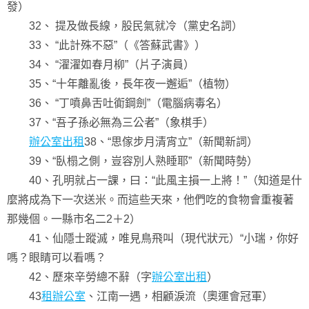
發）
32、 提及做長線，股民氣就冷（黨史名詞）
33、 “此計殊不惡”（《答蘇武書》）
34、 “濯濯如春月柳”（片子演員）
35、“十年離亂後，長年夜一邂逅”（植物）
36、 “丁噴鼻舌吐衠鋼劍”（電腦病毒名）
37、“吾子孫必無為三公者”（象棋手）
辦公室出租
38、“思傢步月清宵立”（新聞新詞）
39、“臥榻之側，豈容別人熟睡耶”（新聞時勢）
40、孔明就占一課，曰：“此風主損一上將！”（知道是什
麼將成為下一次送米。而這些天來，他們吃的食物會重複著
那幾個。一縣市名二2＋2）
41、仙隱士蹤滅，唯見鳥飛叫（現代狀元）“小瑞，你好
嗎？眼睛可以看嗎？
42、歷來辛勞總不辭（字
辦公室出租
）
43
租辦公室
、江南一遇，相顧淚流（奧運會冠軍）