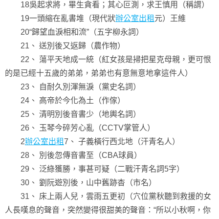
18吳起求將，畢生貪看；其心叵測，求王慎用（稱謂）
19一頭縮在亂書堆（現代狀
辦公室出租
元）王維
20“歸望血淚相和流”（五字柳永詞）
21、 送別後又返歸（農作物）
22、 蕩平天地成一統（紅女孩是掃把星克母親，更可恨
的是已經十五歲的弟弟，弟弟也有意無意地拿這件人）
23、 自耐久別渾無淚（黨史名詞）
24、 高帝於今化為土（作傢）
25、 清明別後音書少（地輿名詞）
26、 玉琴今碎芳心亂（CCTV掌管人）
2
辦公室出租
7、 子義橫行西北地（汗青名人）
28、 別後忽傳音書至（CBA球員）
29、 泛綠獲勝，事甚可疑（二戰汗青名詞5字）
30、 劉阮遊別後，山中舊跡杳（市名）
31、 床上兩人兒，雲雨五更初（穴位黨秋聽到救援的女
人長嘆息的聲音，突然變得很甜美的聲音：“所以小秋啊，你