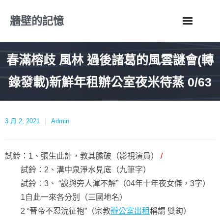
Skip
牆壁的記憶
to
content
春滿榕歧 風林 過後諸葛的風雲謎會(轉
錄發載)新鮮年租辦公室夜米待蒸 0/63
3 月 2, 2021
Admin
試鈴：1、張生此計，教其膽破（影視演員）
/
試鈴：2、溝中泉淨水見底（九筆字）
試鈴：3、 “說與旁人渾不解”（04年十年夜女傑，3字）
1自此一來各分別（三國地名）
2 “晉帝不忍浣征袍”（宗教
辦公室出租
稱謂 雙鉤）