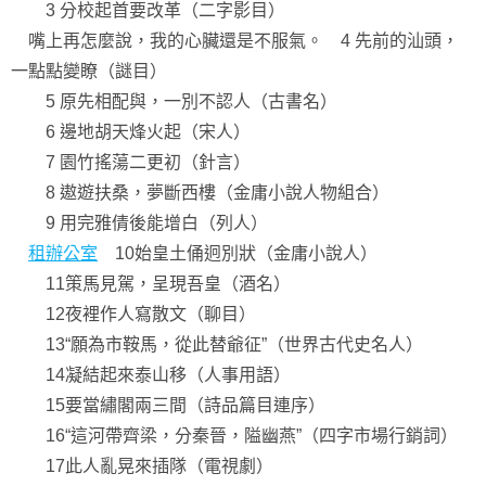
3 分校起首要改革（二字影目）
嘴上再怎麼說，我的心臟還是不服氣。 4 先前的汕頭，
一點點變瞭（謎目）
5 原先相配與，一別不認人（古書名）
6 邊地胡天烽火起（宋人）
7 園竹搖蕩二更初（針言）
8 遨遊扶桑，夢斷西樓（金庸小說人物組合）
9 用完雅倩後能增白（列人）
租辦公室
10始皇土俑迥別狀（金庸小說人）
11策馬見駕，呈現吾皇（酒名）
12夜裡作人寫散文（聊目）
13“願為市鞍馬，從此替爺征”（世界古代史名人）
14凝結起來泰山移（人事用語）
15要當繡閣兩三間（詩品篇目連序）
16“這河帶齊梁，分秦晉，隘幽燕”（四字市場行銷詞）
17此人亂晃來插隊（電視劇）