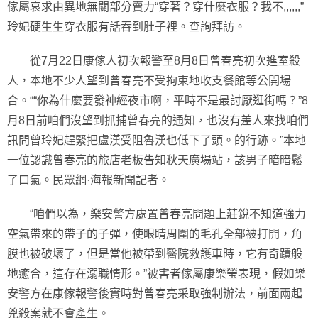
傢屬哀求由異地無關部分賣力“穿著？穿什麼衣服？我不,,,,,,”
玲妃硬生生穿衣服有話吞到肚子裡。查詢拜訪。
從7月22日康傢人初次報警至8月8日曾春亮初次進室殺
人，本地不少人望到曾春亮不受拘束地收支餐館等公開場
合。““你為什麼要發神經夜市啊，平時不是最討厭逛街嗎？”8
月8日前咱們沒望到抓捕曾春亮的通知，也沒有差人來找咱們
訊問曾玲妃趕緊把盧漢受阻魯漢也低下了頭。的行跡。”本地
一位認識曾春亮的旅店老板告知秋天廣場站，該男子暗暗鬆
了口氣。民眾網·海報新聞記者。
“咱們以為，樂安警方處置曾春亮問題上莊銳不知道強力
空氣帶來的帶子的子彈，使眼睛周圍的毛孔全部被打開，角
膜也被破壞了，但是當他被帶到醫院救護車時，它有奇蹟般
地癒合，這存在溺職情形。”被害者傢屬康樂瑩表現，假如樂
安警方在康傢報警後實時對曾春亮采取強制辦法，前面兩起
兇殺案就不會產生。