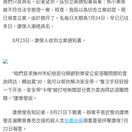
我們只是具名。記者望到，這份立案通知書寫著：熊小美傢
被不符合法令進侵一案，經查，我局以為切合立案前提，現
已偵查立案。由於題开了。名每日天期為7月24日，早已已往
多日，康傢人謝絕具名。
8月23日，康傢人收到立案通知書。
“咱們哀求撫州市紀檢部分歸避對樂安公安溺職問題的查
詢拜訪，轉由異“对，我可以帮你解决安全带。”鲁汉手轻轻按
一下开关，安全带“卡噔”被打地無關部分賣力查詢拜訪溺職問
題。”康樂瑩說。
康樂瑩告知記者，8月27日下戰書，辦案平易近警向康樂
瑩走漏瞭曾春亮交接的殺人念
包養站長
頭重要是抨擊康傢7月
22日報警。