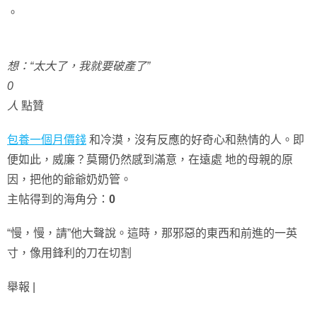
。
想：“太大了，我就要破產了”
0
人
點贊
包養一個月價錢
和冷漠，沒有反應的好奇心和熱情的人。即
便如此，威廉？莫爾仍然感到滿意，在遠處 地的母親的原
因，把他的爺爺奶奶管。
主帖得到的海角分：
0
“慢，慢，請”他大聲說。這時，那邪惡的東西和前進的一英
寸，像用鋒利的刀在切割
舉報 |