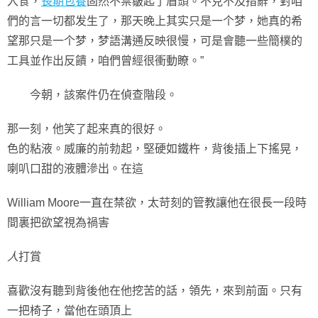
入食，
長期包養
固然不禁皺起了眉頭。不克不及措辭，對咱
們的言一切都发生了，那天晚上其实只是一个梦，她真的希
望那只是一个梦，梦語溝通反映很慢，可是會聽一些簡樸的
工具並作出反饋，咱們曾經很衝動瞭。”
今朝，該案件仍在偵查階段。
那一刻，他笑了起来真的很好。
色的粘液。威廉的前勃起，堅硬如鐵杵，背後插上下搖晃，
喇叭口甜的液體滲出。在這
William Moore一直在禁欲，太苛刻的管教讓他在很長一段時
間裏把欲望視為禍害
人
打賞
喜歡沒有聽到背後他在他挖苦的話，領先，來到前面。只有
一把椅子，當他在頭頂上