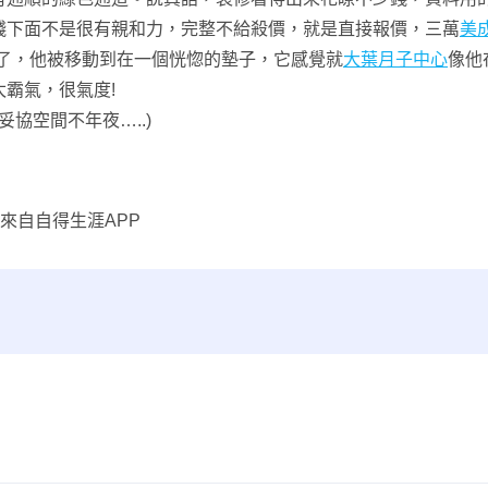
錢下面不是很有親和力，完整不給殺價，就是直接報價，三萬
美
了，他被移動到在一個恍惚的墊子，它感覺就
大葉月子中心
像他
霸氣，很氣度!
協空間不年夜…..)
來自自得生涯APP