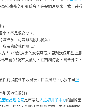
有煩心傷腦的好好歇息。這幾個月以來，我一共看
少)，
圍小，不是很安心。)
的還算多，可是離病院比擬遠)
所謂的歐式作風….)
收支人。他沒有家的女僕厮混，更別說像那些上層
弗林天嗣(路況不太便利，在南湖何處，黌舍外面，
硬件前提感到不敷層次，田園風吧，小我不是
璽
外地輿地位很好)
氣產後護理之家
是市婦幼
人之初月子中心
的團隊出
的都是入口的，乳膠漆是年夜寶的，美國科樂的衛