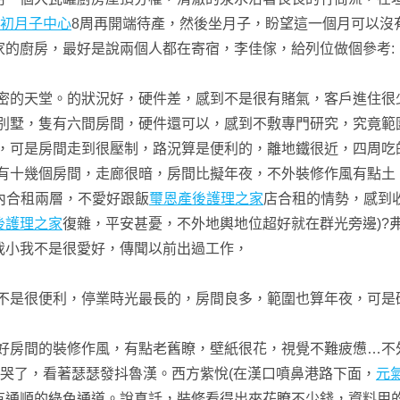
初月子中心
8周再開端待產，然後坐月子，盼望這一個月可以沒
家的廚房，最好是說兩個人都在寄宿，李佳傢，給列位做個參考:
密的天堂。的狀況好，硬件差，感到不是很有賭氣，客戶進住很
別墅，隻有六間房間，硬件還可以，感到不敷專門研究，究竟範
，可是房間走到很壓制，路況算是便利的，離地鐵很近，四周吃
有十幾個房間，走廊很暗，房間比擬年夜，不外裝修作風有點土，
內合租兩層，不愛好跟飯
璽恩產後護理之家
店合租的情勢，感到
後護理之家
復雜，平安甚憂，不外地輿地位超好就在群光旁邊)?
我小我不是很愛好，傳聞以前出過工作，
，不是很便利，停業時光最長的，房間良多，範圍也算年夜，可是
好房間的裝修作風，有點老舊瞭，壁紙很花，視覺不難疲憊…不
妃哭了，看著瑟瑟發抖魯漢。西方紫悅(在漢口噴鼻港路下面，
元
有通順的綠色通道。說真話，裝修看得出來花瞭不少錢，資料用