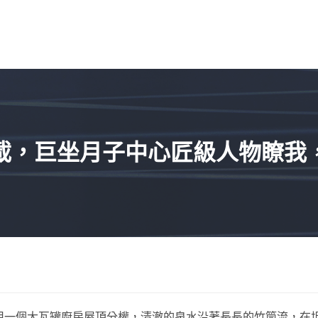
載，巨坐月子中心匠級人物瞭我
用一個大瓦罐廚房屋頂分權，清澈的泉水沿著長長的竹筒流，在坦