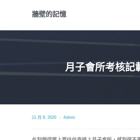
Skip
to
牆壁的記憶
content
月子會所考核記
11 月 8, 2020
Admin
此刻想得哪上要往住高峻上月子會所，感到很不