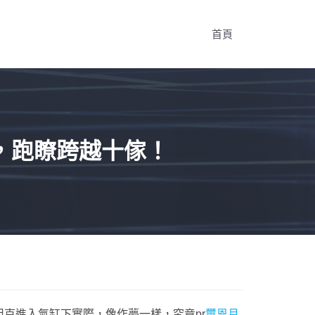
首頁
，跑瞭跨越十傢！
克進入氣缸下實際，像作夢一樣，究竟pr
璽恩月