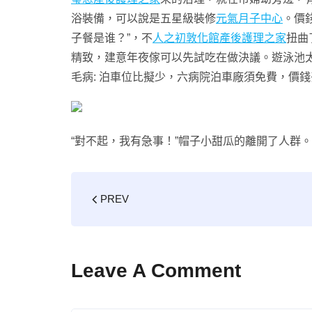
浴裝備，可以說是五星級裝修
元氣月子中心
。價
子餐是谁？”，不
人之初敦化館產後護理之家
扭曲
精致，建意年夜傢可以先試吃在做決議。遊泳池太
毛病: 泊車位比擬少，六病院泊車廠須免費，價錢妥
“對不起，我有急事！”帽子小甜瓜的離開了人群。
PREV
Leave A Comment