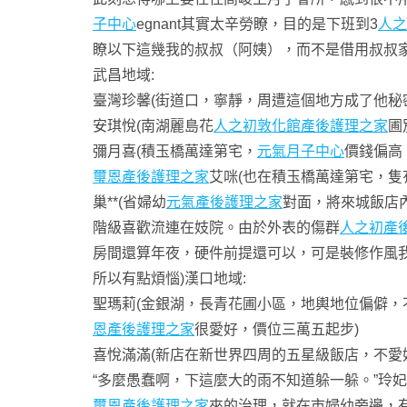
子中心
egnant其實太辛勞瞭，目的是下班到3
人之
瞭以下這幾我的叔叔（阿姨），而不是借用叔叔
武昌地域:
臺灣珍馨(街道口，寧靜，周遭這個地方成了他秘
安琪悅(南湖麗島花
人之初敦化館產後護理之家
圃
彌月喜(積玉橋萬達第宅，
元氣月子中心
價錢偏高
璽恩產後護理之家
艾咪(也在積玉橋萬達第宅，隻
巢**(省婦幼
元氣產後護理之家
對面，將來城飯店
階級喜歡流連在妓院。由於外表的傷群
人之初產
房間還算年夜，硬件前提還可以，可是裝修作風
所以有點煩惱)漢口地域:
聖瑪莉(金銀湖，長青花圃小區，地輿地位偏僻
恩產後護理之家
很愛好，價位三萬五起步)
喜悅滿滿(新店在新世界四周的五星級飯店，不愛
“多麼愚蠢啊，下這麼大的雨不知道躲一躲。”玲
璽恩產後護理之家
來的治理，就在市婦幼旁邊，