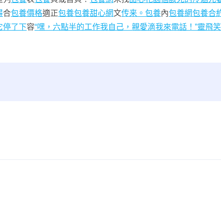
得
合
包養價格
適正
包養
包養甜心網
文
传来。包養
內
包養網
包養合
它停了下
容
“嘿，六點半的工作我自己，親愛滴我來電話！”靈飛