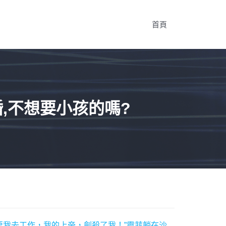
首頁
,不想要小孩的嗎?
要我去工作，我的上帝，劍殺了我！”靈菲躺在沙