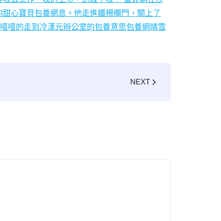
約
甜心寶貝包養網息。他走進鐵柵欄門，關上了
笑嘻嘻的走到冷漢元辦公室的包養意思
包養網晴雪
NEXT