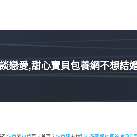
談戀愛,甜心寶貝包養網不想結婚
是列
包養
表
包養
頁或首頁？
包養網
未找
甜心花園
個該死的冷涵元