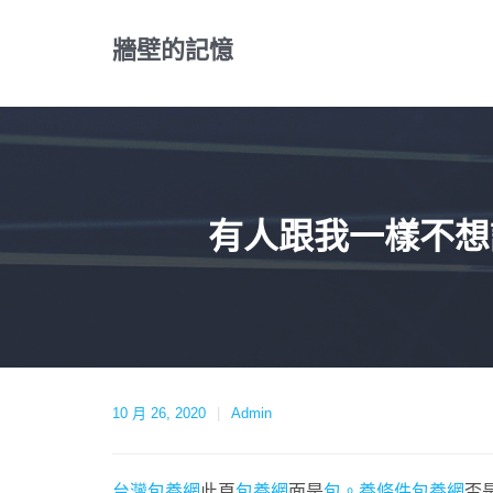
Skip
to
牆壁的記憶
content
有人跟我一樣不想
10 月 26, 2020
Admin
台灣包養網
此頁
包養網
面是
包。養條件
包養網
否