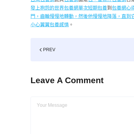
發上抱怨的世界包養網單次
短期包養
到
包養網心
門，齒輪慢慢地轉動，然後他慢慢地降落，直到
小心翼翼
包養感情
。
PREV
Leave A Comment