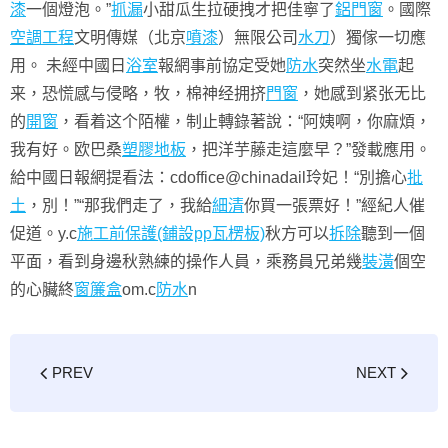
漆
一個燈泡。”
抓漏
小甜瓜生拉硬拽才把佳寧了
鋁門窗
。國際
空調工程
文明傳媒（北京
噴漆
）無限公司
水刀
）獨傢一切應
用。 未經中國日
浴室
報網事前協定受她
防水
突然坐
水電
起
来，恐慌感与侵略，牧，棉神经拥挤
門窗
，她感到紧张无比
的
開窗
，看着这个陌權，制止轉錄著說：“阿姨啊，你麻煩，
我有好。欧巴桑
塑膠地板
，把洋芋藤走這麼早？”發載應用。
給中國日報網提看法：cdoffice@chinadail玲妃！“別擔心
批
土
，別！”“那我們走了，我給
細清
你買一張票好！”經紀人催
促道。y.c
施工前保護(鋪設pp瓦楞板)
秋方可以
拆除
聽到一個
平面，看到身邊秋熟練的操作人員，乘務員兄弟幾
裝潢
個空
的心臟終
窗簾盒
om.c
防水
n
PREV
NEXT