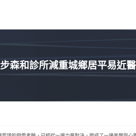
步森和診所減重城鄉居平易近醫
荒謬的戀愛考驗，已經從一場力量對決，變成了一場美學與心