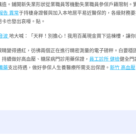
構造。鋪開新失業形狀從業職員等機動失業職員參保戶籍限制。
報告 異常
于持棲身證餐與加入本地居平易近醫保的，各級財務要
用卡也發出哀嚎。貼。
超音波
地大喊：「天秤！別擔心！我用百萬現金買下這棟樓，讓你
變得通紅，彷彿兩個正在進行精密測量的電子磅秤。白要穩固
，持續做好高血壓、糖尿病門診用藥保證，
員工診所 健檢
健全門
備藥
支出待遇，做好參保人生養醫療所需支出保證。
新竹 高血壓