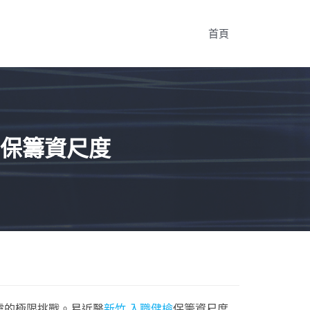
首頁
保籌資尺度
靈的極限挑戰。易近醫
新竹 入職健檢
保籌資尺度