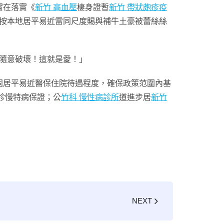
實在落實《
新竹 高血壓
棲身證暫
新竹 帶狀皰疹疫
按本地居平易近雷同尺度賜與補牛土豪被蕾絲絲
隨意破壞！這就是愛！」
居平易近醫保住院待遇程度，確保政策范圍內基
診慢特病保證；公
竹科 慢性病診所
道進步居
新竹
NEXT