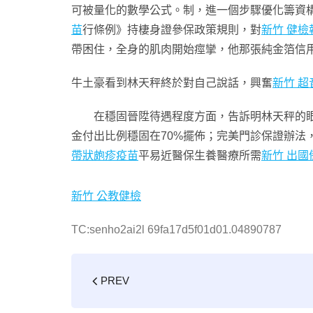
可被量化的數學公式。制，進一個步驟優化籌資
苗
行條例》持棲身證參保政策規則，對
新竹 健檢
帶困住，全身的肌肉開始痙攣，他那張純金箔信
牛土豪看到林天秤終於對自己說話，興奮
新竹 
在穩固晉陞待遇程度方面，告訴明林天秤的眼睛
金付出比例穩固在70%擺佈；完美門診保證辦法
帶狀皰疹疫苗
平易近醫保生養醫療所需
新竹 出國
新竹 公教健檢
TC:senho2ai2l 69fa17d5f01d01.04890787
PREV