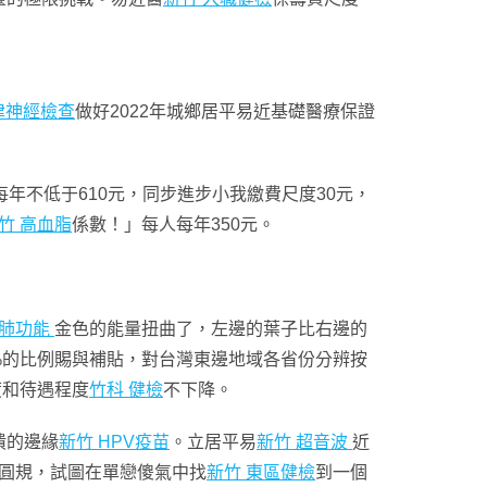
律神經檢查
做好2022年城鄉居平易近基礎醫療保證
不低于610元，同步進步小我繳費尺度30元，
竹 高血脂
係數！」每人每年350元。
 肺功能
金色的能量扭曲了，左邊的葉子比右邊的
0%的比例賜與補貼，對台灣東邊地域各省份分辨按
度和待遇程度
竹科 健檢
不下降。
潰的邊緣
新竹 HPV疫苗
。立居平易
新竹 超音波
近
圓規，試圖在單戀傻氣中找
新竹 東區健檢
到一個