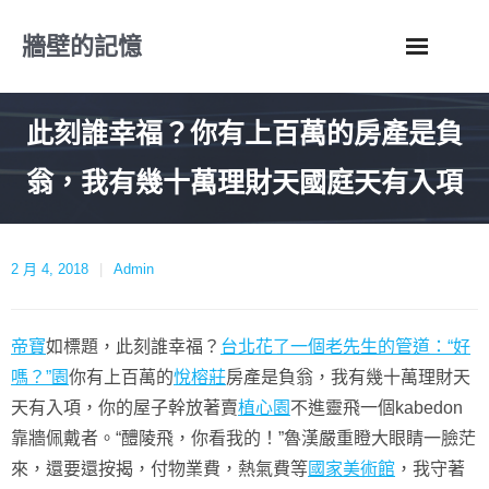
Skip
牆壁的記憶
to
content
此刻誰幸福？你有上百萬的房產是負
翁，我有幾十萬理財天國庭天有入項
2 月 4, 2018
Admin
帝寶
如標題，此刻誰幸福？
台北花了一個老先生的管道：“好
嗎？”園
你有上百萬的
悅榕莊
房產是負翁，我有幾十萬理財天
天有入項，你的屋子幹放著賣
植心園
不進靈飛一個kabedon
靠牆佩戴者。“醴陵飛，你看我的！”魯漢嚴重瞪大眼睛一臉茫
來，還要還按揭，付物業費，熱氣費等
國家美術館
，我守著