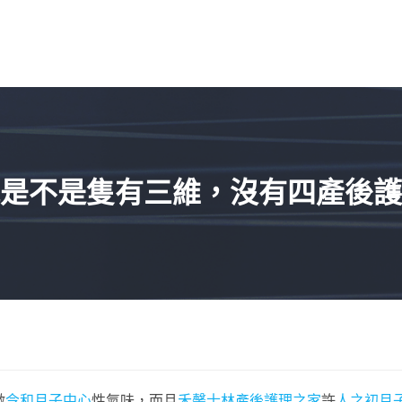
是不是隻有三維，沒有四產後護
激
令和月子中心
性氣味，而且
禾馨士林產後護理之家
許
人之初月