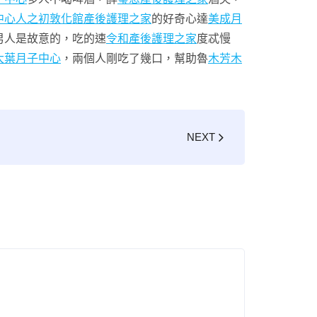
中心
人之初敦化館產後護理之家
的好奇心達
美成月
男人是故意的，吃的速
令和產後護理之家
度忒慢
大葉月子中心
，兩個人剛吃了幾口，幫助魯
木芳木
NEXT