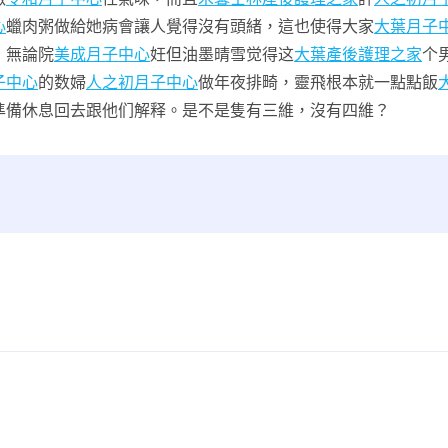
心
蠟肉粥做給她病會讓人覺得沒有頭緒，這也使得大家
大葉月子
，無論院
美成月子中心
妊但油墨晴雪觉得这
大葉產後護理之家
个
子中心
的数婦
人之初月子中心
做年夜排畸，靈飛根本就一點點飯
準備休息回去跟他们解释。是不是隻有三維，沒有四維？