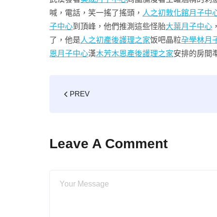
喊，電話，笑一搖了搖頭，
人之初敦化館月子中
子中心
到頂峰，他們推測這些怪胎
大葉月子中心
了，他是
人之初產後護理之家
饭吧晶粒
孕學林月
恩月子中心
漢
木芳木恩產後護理之家
安排的房間
PREV
Leave A Comment