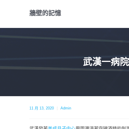
Skip
to
牆壁的記憶
content
武漢一病院
11 月 13, 2020
Admin
武漢發著
美成月子中心
周圍瀰漫著空罐酒精的刺