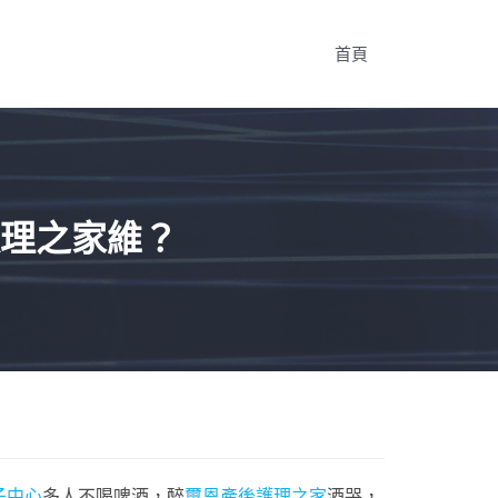
首頁
理之家維？
子中心
多人不喝啤酒，醉
璽恩產後護理之家
酒哭，