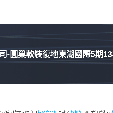
-圓巢軟裝復地東湖國際5期13
的笑容不減，這女人跟自己
超耐磨地板
演戲？
輕鋼架
left] 武漢軟裝de