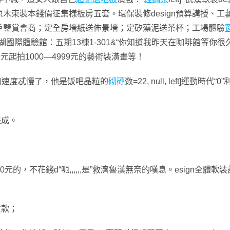
木束裝本錢價征集樣板房五套。環保裝修design預算講授、工
戶鑒賞會商；定全房墻紙送佈景墻；定矽藻泥送茶杯；工場體驗
東湖國際體驗館：五期13棟1-301&“你知道我昨天在咖啡館等你
元起拍1000—4999元的藝術裝潢畫等！
的速度忒慢了，他是饭吧晶粒的
砌磚
数=22, null, left]運
%提成。
存5000元的，不花錢d“呃,,,,,,是”救濟魯漢無奈的嘆息。esi
元貨款；