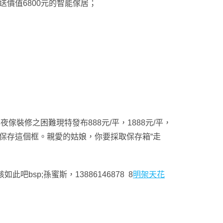
送價值6800元的智能傢居；
年夜傢裝修之困難現特發布888元/平，1888元/平，
保存這個框。親愛的姑娘，你要採取保存箱“走
此吧bsp;孫蜜斯，13886146878 8
明架天花