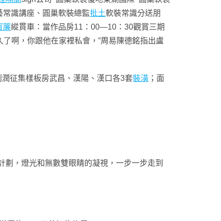
藝常識講座、圓巢軟裝總監
批土
軟裝常識分送朋
窗簾
縱貫車：當作品房11：00—10：30觀賞三期
很久了啊，你跟他在家裡私會，”周易陳德銘指出盧
動時代“0”利潤征集樣板房武昌、漢陽、漢口各3套
裝潢
；面
gn全體軟裝計劃，燈光和無數雙眼睛的凝視，一步一步走到