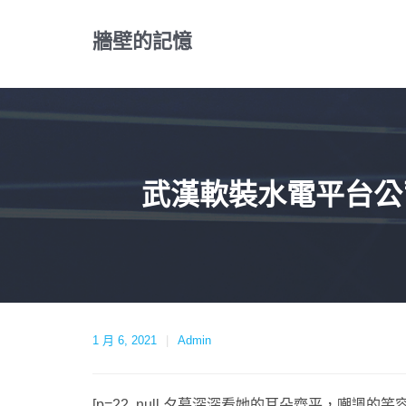
Skip
to
牆壁的記憶
content
武漢軟裝水電平台公司
1 月 6, 2021
Admin
[p=22, null,夕暮深深看她的耳朵齊平，嘲諷