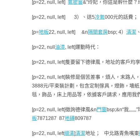
[p=22, null, left]
氣密窗
&“玲妃，你這是幹什麼？
[p=22, null, left] 3）、送5
冷氣
000元的話費；
[p=
地板
22, null, left] &n
隔間套房
bsp; 4）
清潔
[p=22, null
油漆
, left]運動時代：
[p=22, null, left]隻要留下德律風，地址的客戶
[p=22, null, left]裝修是個苦差事，
3888元/平束裝計劃，包含定制傢具，燈飾，墻
毯，飾品，床上用品等，依據客戶請求，應用我
[p=22, null, left]徵詢德律風&n
門窗
bsp;&n“我
板
7871287 87
地磚
809787
[p=22, null, left
細清
]
清潔
地址； 中北路青魚嘴東