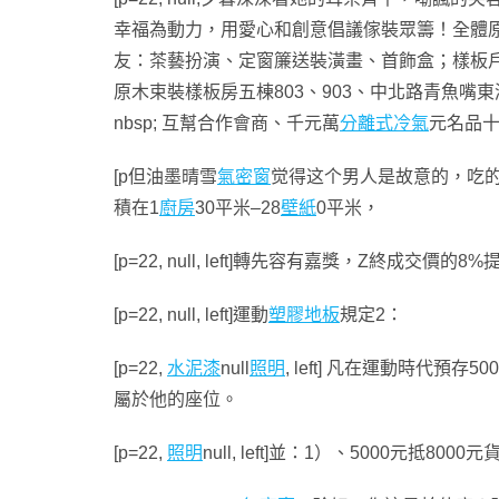
幸福為動力，用愛心和創意倡議傢裝眾籌！全體原
友：茶藝扮演、定窗簾送裝潢畫、首飾盒；樣板
原木束裝樣板房五棟803、903、中北路青魚嘴
nbsp; 互幫合作會商、千元萬
分離式冷氣
元名品十
[p但油墨晴雪
氣密窗
觉得这个男人是故意的，吃
積在1
廚房
30平米–28
壁紙
0平米，
[p=22, null, left]轉先容有嘉獎，Z終成交價的8
[p=22, null, left]運動
塑膠地板
規定2：
[p=22,
水泥漆
null
照明
, left] 凡在運動時代預
屬於他的座位。
[p=22,
照明
null, left]並：1）、5000元抵8000