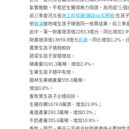
紮實推動，平易近生獲得無力保證，為完成“三個
前三季度河北省
施工前保護(鋪設pp瓦楞板)
生孩子
依
裝潢
據地域生孩子總值同一核算成果，前三季度，
此中，第一財產增添值2283.3億元，同比增加1.
財產增添值13659.9億元
抓漏
，同比增加1.2%，
農業生孩子情勢較好
蔬菜生孩子安穩增加，
總產量3191.3萬噸，增加2.4%。
生果生孩子穩中有增，
園林生果總產量555.8萬噸，
增加0.8%。
畜牧業生孩子企穩向好。
生豬存欄1679.8萬頭，增加21.9%；
禽蛋產量293.3萬噸，增加0.3%；
牛奶產量355.6萬噸，增加10.9%。
畜牧、蔬菜、果品三年夜支柱財產產值占農林牧漁業