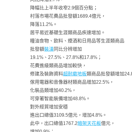
降幅比上半年收窄2.9個百分點；
村落市場花費品批發額1689.4億元，
降落11.2%。
居平易近基礎生涯類商品疾速增加。
糧油食物、飲料、煙酒和日用品等生涯類商品
批發額
裝潢
同比分辨增加
19.1%、27.5%、27.8%和17.8%；
花費進級類商品增加較快，
修建及裝飾資料
超耐磨地板
類商品批發額增加24.
傢用電器和音像器材類商品增加22.5%，
化裝品類增加40.2%，
可穿著智能裝備增加48.8%。
對外經貿增加安穩
進出口總值3109.5億元，增加4.8%。
此中，出口總值1767.2
暗架天花板
億元，
增加0.9%；