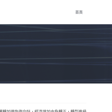
首頁
濟運轉加速恢復向好，經濟增加由負轉正，轉型進級