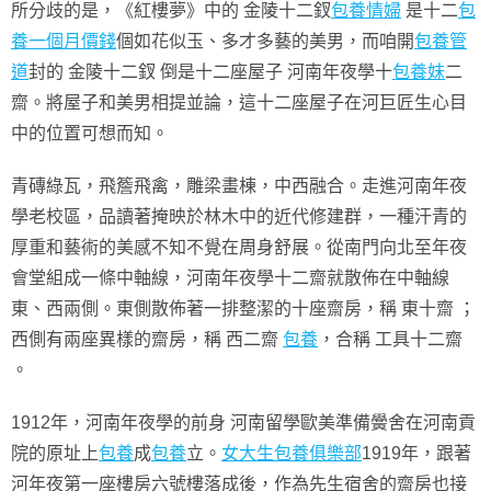
所分歧的是，《紅樓夢》中的 金陵十二釵
包養情婦
是十二
包
養一個月價錢
個如花似玉、多才多藝的美男，而咱開
包養管
道
封的 金陵十二釵 倒是十二座屋子 河南年夜學十
包養妹
二
齋。將屋子和美男相提並論，這十二座屋子在河巨匠生心目
中的位置可想而知。
青磚綠瓦，飛簷飛禽，雕梁畫棟，中西融合。走進河南年夜
學老校區，品讀著掩映於林木中的近代修建群，一種汗青的
厚重和藝術的美感不知不覺在周身舒展。從南門向北至年夜
會堂組成一條中軸線，河南年夜學十二齋就散佈在中軸線
東、西兩側。東側散佈著一排整潔的十座齋房，稱 東十齋 ；
西側有兩座異樣的齋房，稱 西二齋
包養
，合稱 工具十二齋
。
1912年，河南年夜學的前身 河南留學歐美準備黌舍在河南貢
院的原址上
包養
成
包養
立。
女大生包養俱樂部
1919年，跟著
河年夜第一座樓房六號樓落成後，作為先生宿舍的齋房也接