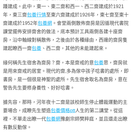
踵建成。此中，東一、東二齋和西一、西二齋建成於1921
年，東三齋
包養行情
至東六齋建成於1926年，東七齋至東十
齋建成於1952年
包養網
。會堂兩側散佈齋房是因循現代書院
課堂擺佈安排齋舍的做法，底本預計工具兩側各建十座齋
房，沿中軸線對稱散佈，之後由於各種緣由，西邊的齋房隻
建起瞭西一齋
包養
、西二齋，其他的未能建起來。
緣何稱先生宿舍為齋房？齋，本是齋戒的意
包養
思，齋房就
是用來齋戒的居室。現代的齋,多為傢中孩子唸書的處所，即
書房，是一個很是神聖的處所。先生宿舍取名為齋房，意在
警告先生要修身養性、好好唸書。
據先容，那時，河年夜十二齋是該校師生停止體裁運動的主
要場合，成瞭先生塑造
包養價格ptt
人生的第二講堂。從這
裡，不單走出瞭一代
包養網
豫劇宗師樊粹庭，並且還走出瞭
有數反動傢。