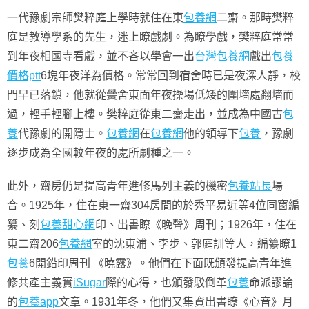
一代豫劇宗師樊粹庭上學時就住在東
包養網
二齋。那時樊粹
庭是教導學系的先生，迷上瞭戲劇。為瞭學戲，樊粹庭常常
到年夜相國寺看戲，並不吝以學會一出
台灣包養網
戲出
包養
價格ptt
6塊年夜洋為價格。常常回到宿舍時已是夜深人靜，校
門早已落鎖，他就從黌舍東面年夜操場低矮的圍墻處翻墻而
過，輕手輕腳上樓。樊粹庭從東二齋走出，並成為中國古
包
養
代豫劇的開隱士。
包養網
在
包養網
他的領導下
包養
，豫劇
逐步成為全國較年夜的處所劇種之一。
此外，齋房仍是提高青年進修馬列主義的機密
包養站長
場
合。1925年，住在東一齋304房間的於秀平易近等4位同窗編
纂、刻
包養甜心網
印、出書瞭《晚聲》周刊；1926年，住在
東二齋206
包養網
室的沈東浦、李步、郭庭訓等人，編纂瞭1
包養
6開鉛印周刊 《曉露》。他們在下面既頒發提高青年進
修共產主義實
iSugar
際的心得，也頒發駁倒革
包養
命派謬論
的
包養app
文章。1931年冬，他們又集資出書瞭《心音》月