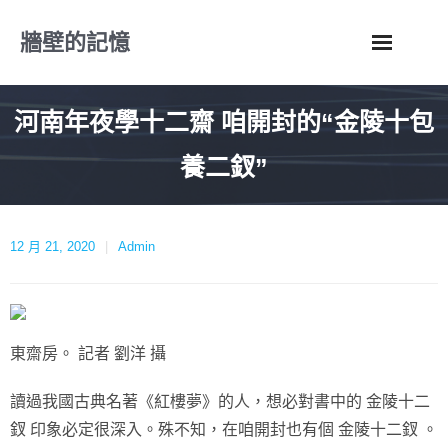
Skip
牆壁的記憶
to
content
河南年夜學十二齋 咱開封的“金陵十包
養二釵”
12 月 21, 2020
Admin
東齋房。 記者 劉洋 攝
讀過我國古典名著《紅樓夢》的人，想必對書中的 金陵十二
釵 印象必定很深入。殊不知，在咱開封也有個 金陵十二釵 。