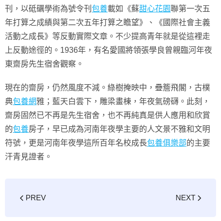
刊，以砥礪學術為號令刊
包養
載如《蘇
甜心花園
聯第一次五
年打算之成績與第二次五年打算之瞻望》、《國際社會主義
活動之成長》等反動實際文章。不少提高青年就是從這裡走
上反動途徑的。1936年，有名愛國將領張學良曾親臨河年夜
東齋房先生宿舍觀察。
現在的齋房，仍然風度不減。綠樹掩映中，疊簷飛閣，古樸
典
包養網
雅；藍天白雲下，雕梁畫棟，年夜氣磅礴。此刻，
齋房固然已不再是先生宿舍，也不再純真是供人應用和欣賞
的
包養
房子，早已成為河南年夜學主要的人文景不雅和文明
符號，更是河南年夜學這所百年名校成長
包養俱樂部
的主要
汗青見證者。
PREV
NEXT