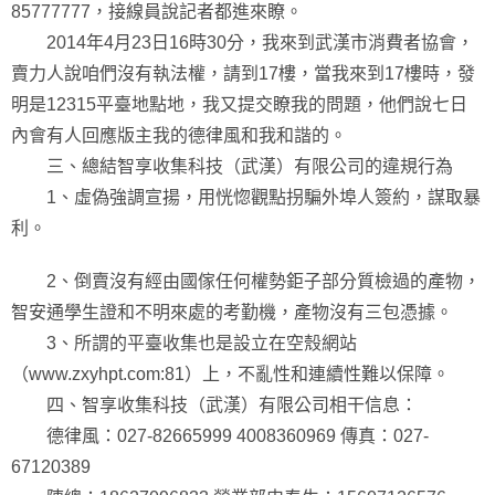
85777777，接線員說記者都進來瞭。
2014年4月23日16時30分，我來到武漢市消費者協會，
賣力人說咱們沒有執法權，請到17樓，當我來到17樓時，發
明是12315平臺地點地，我又提交瞭我的問題，他們說七日
內會有人回應版主我的德律風和我和諧的。
三、總結智享收集科技（武漢）有限公司的違規行為
1、虛偽強調宣揚，用恍惚觀點拐騙外埠人簽約，謀取暴
利。
2、倒賣沒有經由國傢任何權勢鉅子部分質檢過的產物，
智安通學生證和不明來處的考勤機，產物沒有三包憑據。
3、所謂的平臺收集也是設立在空殼網站
（www.zxyhpt.com:81）上，不亂性和連續性難以保障。
四、智享收集科技（武漢）有限公司相干信息：
德律風：027-82665999 4008360969 傳真：027-
67120389