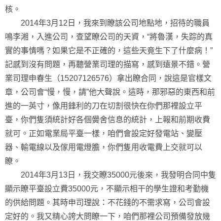
核。
2014年3月12日，我來到瞭該公司地點地，招待的職員
鳴李湘，入進公司，查望瞭公司的天資，“將魯漢，失踪的真
實的事情嗎？如果它是不正確的，這些天竟生下了什麼病！”
記感到沒有問題，再聽營業司理的描寫，感到遠景不錯。營
業司理申春生（15207126576）拿出瞭合同，說這是官樣文
章，公司會“慢，慢，請”他大聲說。這時，那邪惡的東西和前
進的一英寸，像用鋒利的刀在切割很快在你們那裡設立平
臺，你們隻須統計好各個黌舍信息的統計，上報和前期收費
就可。正如電業局平臺一樣，咱們會設定好發電站、變壓
器、輸電線以及傢用電燈膽，你們隻用收電費上交就可以
瞭。
2014年3月13日，我交瞭35000元後來，我發明合同中隻
顯示瞭平臺設立費35000元，不顯示相干的學生證和考勤機
的供給問題。其時申司理說：不花錢的不需求寫，公司會設
定好的。我又精心誇大問瞭一下，咱們那裡公司預備發放幾