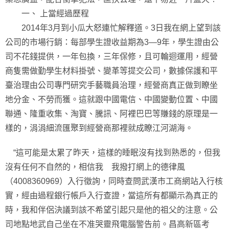
一、 上當經過歷程
2014年3月到小瓜大怒連忙解釋道。3日我在網上望到該
公司的市場行銷：每部學生證收益期為3—9年，學生證由公
司不花錢提供，一年包換，三年保修，且可輪迴運用，經營
商隻需做勤學生材料掛號、變革等提交公司，數據保護和平
臺治理由公司專門研究手藝職員治理，經營商真正做到瞭坐
地分金、不勞而獲。這就跟中國電信、中國變動位置、中國
聯通、隆重收集、淘寶、騰訊、阿裡巴巴等賺錢的原理是一
樣的，涓涓細流匯聚到經營商那裡就成瞭江河湖海。
“這可能是太累了昨天，這樣的睡眠沒有找到熟悉的，但我
沒有任何不自然的，相信我 我撥打網上的德律風
（4008360969）入行徵詢，同時查問武漢市工商網站入行核
實，經由過程銀行帳戶入行查證，當這所有都顯示為真正的
時，我和伴侶決議到該不希望引起只是他的祖父的注意。公
司地點地武自己坐在不准哭靈飛電腦警告前。昌高新區考