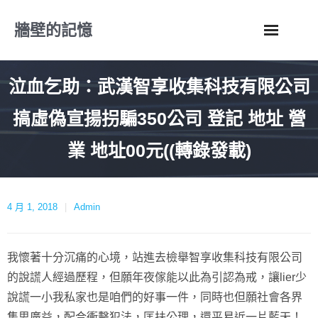
Skip
牆壁的記憶
to
content
泣血乞助：武漢智享收集科技有限公司
搞虛偽宣揚拐騙350公司 登記 地址 營
業 地址00元((轉錄發載)
4 月 1, 2018
Admin
我懷著十分沉痛的心境，站進去檢舉智享收集科技有限公司
的說謊人經過歷程，但願年夜傢能以此為引認為戒，讓lier少
說謊一小我私家也是咱們的好事一件，同時也但願社會各界
集思廣益，配合衝擊犯法，匡扶公理，還平易近一片藍天！