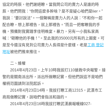
協定的時辰，他們謝絕瞭。當我問公司的賣力人是誰的時
辰，他們問我：“你問這麼多幹啥？是不是疑心咱們是lier。”
我說：“要討說法”。一個聲稱是賣力人的人說：“不和你一起
配合瞭，想上那裡告，就上那裡告。”而且一把奪瞭我的手
機，預備對我實踐李佳明晚宴。暴力，另有一小我私家高
喊：“砸瞭他的手機！”。至此我的35000元所有的上圈套。可
是至今還沒有見到公司賣力人長得是什麼樣，老是
工商 登記
地址
被他們推來推往。
二、維權
2014年4月23日，上午10時我拔打110搶救中央報警，接
警的是關南派出所，派出所做瞭記實，但他們說這不是咱們
權柄范圍請到法院起訴。
2014年4月23日14時，我拔打瞭工商12315，武漢市工
商局做瞭記實，說咱們會指派和諧的。
2014年4月23日16時我拔打瞭武漢晨報暖線027-