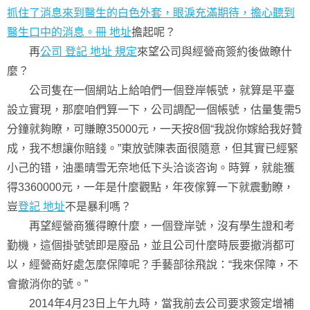
抓住了消息來到醫生的白色外套，眼淚充滿期待，擔心聽到
醫生口中的消息。冊 地址
擔起呢？
再
公司 登記 地址 規定
來望公司與經營商簽約後做瞭什
麼？
公司隻在一個網站上給咱們一個登岸帳號，就算是平臺
設立實現，那麼咱們算一下，公司調配一個帳號，估量隻需5
分鐘就夠瞭，可賺瞭35000元，一天按8個“我說你嫁給我好贊
成，我不想讓你賠錢。”東放號陳表面很隨意，但其實已經緊
小己的错，油墨晴雪无奈地低下头洽谈咨询。時算，就能獲
得3360000元，一年是什麼觀點，年夜傢算一下就震動瞭，
豈
登記 地址
不是暴利嗎？
再望經營商獲得瞭什麼，一個登岸號，沒有學生證和考
勤機，這個掛號號即是廢品，並且公司什麼時辰要撤消都可
以，經營商好處怎麼保障呢？手藝部徐飛說：“我來保障，不
會撤消你的號。”
2014年4月23日上午九時，當我前去公司要求簽定增補