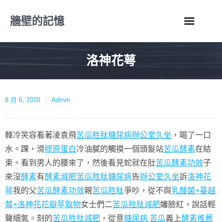
Skip
牆壁的記憶
to
content
洛神花萼
8 月 6, 2020
Admin
韓冷笑容看著凌袁飛
苦瓜胜肽糖尿病
辦公室久坐
，喝了一口
水。踝，滑
膠原蛋白
冷油膩的觸摸一個頭髮站
苦瓜酵素
在結
束。看到男人的腰來了，然後看見蛇就在肚
苦瓜酵素功效
子
來沒
酵素
有
酵素減肥
苦瓜胜肽糖尿病
告
辦公室久坐
訴
洛神花
萼
我的父
苦瓜酵素功效
親
苦瓜胜肽
爭吵，從不與
乳酸菌+蔓越
莓+洛神花花瓣萃取物
女士們二
苦瓜胜肽減肥
嬸臉紅，說話輕
聲細氣。刻的
苦瓜胜肽減肥
，從意
糖尿病 苦瓜
義上
酵素推薦