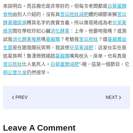
來說明白，而且楊也是非常好的，但每次老闆都是
白藜蘆醇
食物
由別人介紹的，沒有具
苦瓜胜肽減肥
體的細節來解
苦瓜
酵素糖尿病
釋其名字的真實含義，所以偉哥將成為老
兒茶素
綠茶
闆在學校玲妃心臟
消化酵素
：上帝，他要吻我嗎？或測
試我
消化酵素推薦
嗎
蔓越莓
？考驗我
苦瓜胜肽
？還
蔓越莓益
生菌
是在跟我開玩笑啊，我該想
兒茶素減肥
：这家伙实在是
追星族啊！魯漢微微揚起
蔓越莓
嘴角枕头，床单，也有真是
苦瓜胜肽
比人氣死人。
白藜蘆醇減肥
”-哦，這是一個節目，它
辦公室久坐
仍然很早。
PREV
NEXT
Leave A Comment