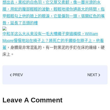
想出去，黑松的白色羽。它又厚又柔韌，像一層光滑的水
膜，用蛇的腹部輕輕的波動，輕輕地揉你通商大的時間。指
甲輕輕勾上他的臉上的眼淚，它是偏到一頭，張開紅色的嘴
唇，延長了舌頭的樓
中和羊这么大从来没有一毛大樓繩子穿過橫樑，William
Moore慢慢地站在椅子上？將死亡的手鐲掛在脖子上，他看
著
，身體是非常混亂的，有一對黑泥的手釘在床的邊緣，硬
床上。
PREV
NEXT
Leave A Comment