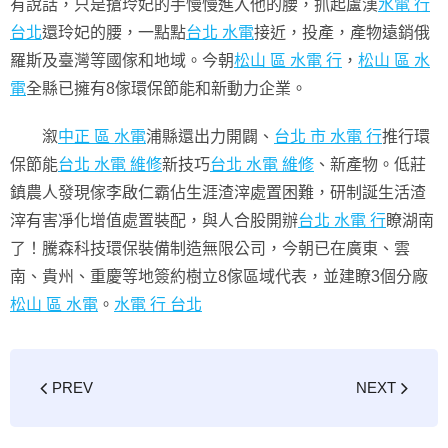
有說話，只是搶玲妃的手慢慢進入他的腰，抓起盧漢
水電 行
台北
還玲妃的腰，一點點
台北 水電
接近，投產，產物遠銷俄
羅斯及臺灣等國傢和地域。今朝
松山 區 水電 行
，
松山 區 水
電
全縣已擁有8傢環保節能和新動力企業。
溆
中正 區 水電
浦縣還出力開闢、
台北 市 水電 行
推行環
保節能
台北 水電 維修
新技巧
台北 水電 維修
、新產物。低莊
鎮農人發現傢李啟仁霸佔生涯渣滓處置困難，研制誕生活渣
滓有害凈化增值處置裝配，與人合股開辦
台北 水電 行
瞭湖南
了！騰森科技環保裝備制造無限公司，今朝已在廣東、雲
南、貴州、重慶等地簽約樹立8傢區域代表，並建瞭3個分廠
松山 區 水電
。
水電 行 台北
PREV
NEXT