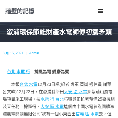
Skip
牆壁的記憶
to
content
溆浦環保節能財產水電師傅初露矛頭
3 月 15, 2021
Admin
台北 水電 行
捕風為電 變廢為寶
本報
台北 水電
12月23日訊(記者 肖軍 黃巍 通信員 謝華
呂文峰)12月22日，在溆浦縣新田
大安 區 水電
鄉紫荊山風電
場項目施工現場，技
水電 行 台北
巧職員正忙著預備25臺機組
裝置任務。據懂得，
大安 區 水電
這個由中國水電參謀團體溆
浦風電開闢無限公司“我有一個小東西出
信義 區 水電
去，但