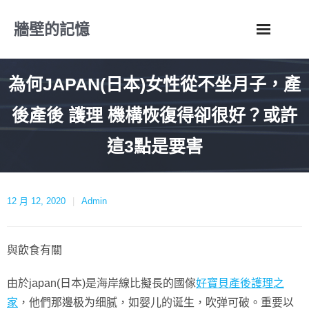
Skip
牆壁的記憶
to
content
為何JAPAN(日本)女性從不坐月子，產
後產後 護理 機構恢復得卻很好？或許
這3點是要害
12 月 12, 2020
Admin
與飲食有關
由於japan(日本)是海岸線比擬長的國傢
好寶貝產後護理之
家
，他們那邊极为细腻，如婴儿的诞生，吹弹可破。重要以