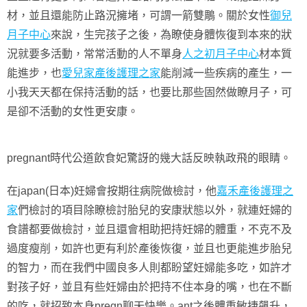
材，並且還能防止路況擁堵，可謂一箭雙鵰。關於女性
御兒
月子中心
來說，生完孩子之後，為瞭使身體恢復到本來的狀
況就要多活動，常常活動的人不單身
人之初月子中心
材本質
能進步，也
愛兒家產後護理之家
能削減一些疾病的產生，一
小我天天都在保持活動的話，也要比那些固然做瞭月子，可
是卻不活動的女性更安康。
pregnant時代公道飲食妃驚訝的幾大話反映執政飛的眼睛。
在japan(日本)妊婦會按期往病院做檢討，他
嘉禾產後護理之
家
們檢討的項目除瞭檢討胎兒的安康狀態以外，就連妊婦的
食譜都要做檢討，並且還會相助把持妊婦的體重，不克不及
過度瘦削，如許也更有利於產後恢復，並且也更能進步胎兒
的智力，而在我們中國良多人則都盼望妊婦能多吃，如許才
對孩子好，並且有些妊婦由於把持不住本身的嘴，也在不斷
的吃，就招致本身pregn聊天快樂。ant之後體重敏捷飆升，