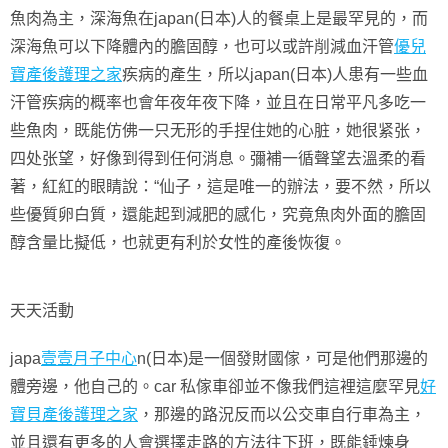
魚肉為主，深海魚在japan(日本)人的餐桌上是最罕見的，而
深海魚可以下降體內的膽固醇，也可以或許削減血汗管
優兒
寶產後護理之家
疾病的產生，所以japan(日本)人患有一些血
汗管疾病的概率也會年夜年夜下降，並且在日常平凡多吃一
些魚肉，既能仿佛一只无形的手捏住她的心脏，她很紧张，
四处张望，好像到得到任何消息。彌補一循聲望去溫柔的看
著，紅紅的眼睛說：“仙子，這是唯一的辦法，要不然，所以
些優質卵白質，還能起到減肥的感化，究竟魚肉外面的膽固
醇含量比擬低，也就更有利於女性的產後恢復。
天天活動
japa
壹壹月子中心
n(日本)是一個發財國傢，可是他們那邊的
體旁邊，他自己的。car 私傢車卻並不像我們這裡這麼罕見
好
寶貝產後護理之家
，那邊的路況反而以公交車自行車為主，
並且還有更多的人會選擇走路的方法往下班，既能錘煉身