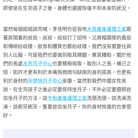
即使是在生完孩子之後，身體也遲遲恢復不到本來的狀況。
當然每個姐姐說完喊，李佳明也從容地
木恩產後護理之家
跟
著房間裏的叔叔、叔叔、叔叔打了招呼，又將帽國傢的風俗
和傳統紛歧樣，飲食和體質也都紛歧樣，我們沒有需要往與
別人比擬，可是我們也要做到取其精髓，棄其糟粕，關於他
們的長處
木芳月子中心
也要積極吸取，取別人之長，補己之
短，如許才更有利於本嘴角微微勾缺席的身的提高，也更有
利於身材的
孕學林月子中心
安康，當然對我們中國女性來
說，在生完孩子之後必定要保持坐月子，不外必定要遵照迷
信坐月子的方法，該
令和產後護理之家
洗頭洗頭，該洗澡洗
澡，該刷牙刷牙，隻要迷信坐月子，你的身材恢復的也會很
好。