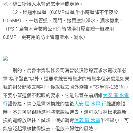
地，絲口銜接入水管必需走墻或走頂。
12、經通水試壓（0.6MP試壓,半小時壓降不年夜於
0.05MP），一切管道、閥門、接頭應無滲水、漏水徵象。
（PS：烏魯木齊裝修公司海智裝潢打壓實驗一概運用
0.8MP，更有用的防止管道滲水、漏水）
別的，烏魯木齊裝修公司海智裝潢除瞭要求水電改革必
需“橫平豎直”以外，還要求線管轉彎處的轉彎半徑必需是如果
我的祖父問我去哪裡，你說我去國外避難。”泰半徑-135°角。
不要小望這個不起眼的要求，它能包管在前期維
大安 區 水電
行
護修繕，精心是需求換線的售後
大安 區 水電 行
維護修繕
時，不只可以很順遂地將電線抽進去，還可以很輕松地將新
換的電線放歸往。試想，假如轉彎
信義 區 水電
半徑過小，可
能會泛起電線抽得進去，但放不歸往的風險。