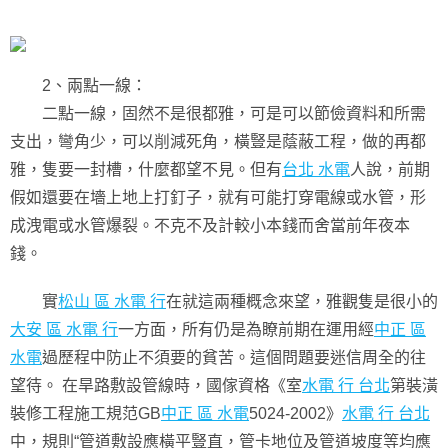
2、兩點一線：
二點一線，固然不是很都雅，可是可以節儉資料和所需
支出，彎角少，可以削減死角，橫豎是蔭蔽工程，做的再都
雅，隻要一封槽，什麼都望不見。但有
台北 水電
人說，前期
假如還要在墻上地上打釘子，就有可能打穿電線或水管，形
成洩電或水管爆裂。不克不及計較小本錢而舍當前年夜本
錢。
實
松山 區 水電 行
在就這兩種概念來望，雅觀隻是很小的
大安 區 水電 行
一方面，所有仍是為瞭前期在運用經
中正 區
水電
過歷程中防止不須要的貧苦。這個問題要迷信周全的往
望待。 在旱路敷設管線時，國傢資格《室
水電 行 台北
第裝潢
裝修工程施工規范GB
中正 區 水電
5024-2002》
水電 行 台北
中，規則“管道敷設應橫平豎直，管卡地位及管道坡度等均應