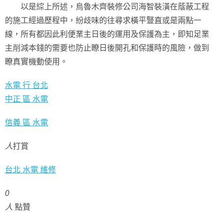
以是綜上所述，烏魯木齊裝修公司海智裝潢在蔭蔽工程
的施工經過歷程中，紛歧味的往尋求橫平豎直或是兩點一
線，所有都因此利便業主日後的運用及保護為主，即知足業
主削減本錢的需要也防止瞭日後開孔和保護時的風險，做到
瞭真實機動使用。
水電 行 台北
中正 區 水電
信義 區 水電
人
打賞
台北 水電 維修
0
人
點贊