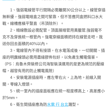
1、強弱電線管平行間隔必需離開30公分以上，線管穿插
無幹擾，強弱電暗盒之間可緊靠，但不答應同盒燃料口水大
戰。線槽應橫平豎直（吊頂除外）。
2、暗線敷設必需配管，頂面展暗管用黃臘管,強弱電不
克不及穿進統一根管內。強電穿線面積把持在線管走吧，我
送你回去面積的40%以內。
3、電線管內不得有接頭，在水電落成後，一切開關、插
座的明露線頭必需用盡緣膠佈包好，以免產生觸電傷害。
（PS：烏魯木齊裝修公司海智裝潢運用的是更為規范的壓線
帽，越發有用的防止觸電風險）
4、安裝電源插座時，應左零右火，上為地。前線入開
關，零線入燈頭。
5、統一室內的插座面板應在統一程度標高上，高差應小
於5mm。
6、衛生間插座應為防
水電 行 台北
濺型。