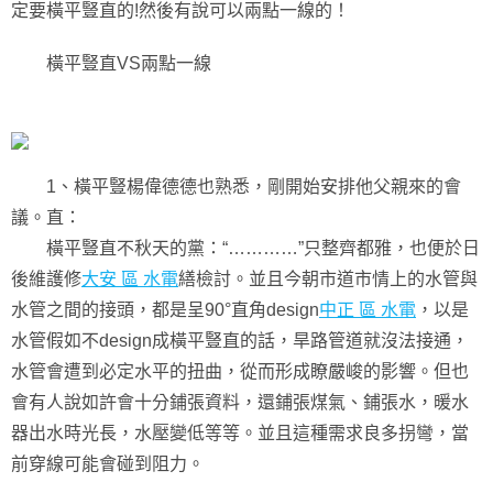
定要橫平豎直的!然後有說可以兩點一線的！
橫平豎直VS兩點一線
1、橫平豎楊偉德德也熟悉，剛開始安排他父親來的會
議。直：
橫平豎直不秋天的黨：“…………”只整齊都雅，也便於日
後維護修
大安 區 水電
繕檢討。並且今朝市道市情上的水管與
水管之間的接頭，都是呈90°直角design
中正 區 水電
，以是
水管假如不design成橫平豎直的話，旱路管道就沒法接通，
水管會遭到必定水平的扭曲，從而形成瞭嚴峻的影響。但也
會有人說如許會十分鋪張資料，還鋪張煤氣、鋪張水，暖水
器出水時光長，水壓變低等等。並且這種需求良多拐彎，當
前穿線可能會碰到阻力。