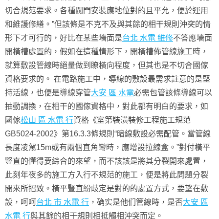
切合規范要求。各種閥門安裝應地位對的且平允，便於運用
和維護修繕。”但該條是不克不及與其餘的相干規則沖突的情
形下才可行的，好比在某些墻面是
台北 水電 維修
不答應墻面
開橫槽處置的，假如在這種情形下，開橫槽佈管線施工時，
就算敷設管線時絕量做到瞭橫向程度，但其也是不切合國傢
資格要求的。 在電路施工中，導線的敷設最需求註意的是堅
持活線，也便是導線穿管
大安 區 水電
必需包管該條導線可以
抽動調換，在相干的國傢資格中，對此都有明白的要求，如
國傢
松山 區 水電 行
資格《室第裝潢裝修工程施工規范
GB5024-2002》第16.3.3條規則“暗線敷設必需配管。當管線
長度凌駕15m或有兩個直角彎時，應增設拉線盒。”對付橫平
豎直的懂得要綜合的來望，而不該該是將其分裂開來處置，
此刻年夜多的施工方入行不規范的施工，便是將此問題分裂
開來所招致。橫平豎直紛歧定是對的的處置方式，要望在敷
設，呵呵
台北 市 水電 行
，确实是他们管線時，是否
大安 區
水電 行
與其餘的相干規則相抵觸相沖突而定。