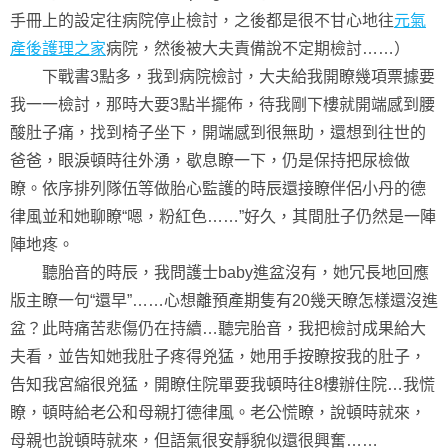
手冊上的設定往病院停止檢討，之後都是很不甘心地往
元氣
產後護理之家
病院，然後被大夫責備說不定期檢討……）
下戰書3點多，我到病院檢討，大夫給我開瞭幾項票據要
我一一檢討，那時大要3點半擺佈，待我剛下樓就開端感到腰
酸肚子痛，找到椅子坐下，開端感到很無助，還想到往世的
爸爸，眼淚頓時往外湧，歇息瞭一下，仍是保持把尿檢做
瞭。依序排列隊伍等做胎心監護的時辰還接瞭伴侶小丹的德
律風並和她聊瞭“嗯，粉紅色……”好久，其間肚子仍然是一陣
陣地疼。
聽胎音的時辰，我問護士baby進盆沒有，她冗長地回應
版主瞭一句“還早”……心想離預產期隻有20幾天瞭怎樣還沒進
盆？此時痛苦悲傷仍在持續…聽完胎音，我把檢討成果給大
夫看，並告知她我肚子疼得兇猛，她用手按瞭按我的肚子，
告知我宮縮很兇猛，開瞭住院單要我頓時往8樓辦住院…我慌
瞭，頓時給老公和母親打德律風。老公慌瞭，說頓時就來，
母親也說頓時就來，但語氣很安靜貌似還很興奮……