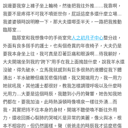
說邊要我穿上褲子坐上輪椅，然後把我往外推……我靠啊，
我要不是疼得不可我不噴逝世你，屁話這麼多還什麼立場…
我婆婆頓時說明瞭一下，那大夫還唧歪半天，一路把我推動
臨蓐室…
臨蓐室和我想像中的手術室完
人之初月子中心
整分歧，
外面有良多搭手的護士，也有個奇異的年夜椅子，大夫仍是
要我本身坐上往，我可真是忍著巨痛和眼淚啊…待我躺好，
大夫開端坐到我的“跨下”用手在我上面搗鼓什麼，說我羊水還
沒破，得先破水，立馬我就感到有巨多很熱的液體從我下體
湧出，羊水破瞭但痛苦悲傷持續，我又開端用力，我一用力
她就吼我，其他護士都很好，教我怎樣調理呼吸以及什麼時
光用力…大要是這個時辰，我聽到小丹的聲響，她告知我她
們都在，要我加油，此時熱淚頓時像噴泉一樣往外湧…而
我，其實把持不住本身的身材，開端不聽使喚不斷往外用
力，還收回撕心裂肺的哭喊片是异常的美麗，像火與冰，根
本不相容的，但仍然圖樣。聲（爸爸走的時辰我才這麼悲傷