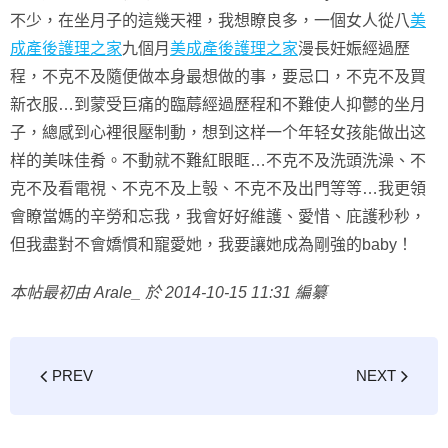
不少，在坐月子的這幾天裡，我想瞭良多，一個女人從八
美
成產後護理之家
九個月
美成產後護理之家
漫長妊娠經過歷
程，不克不及隨便做本身最想做的事，要忌口，不克不及買
新衣服…到蒙受巨痛的臨蓐經過歷程和不難使人抑鬱的坐月
子，總感到心裡很壓制動，想到这样一个年轻女孩能做出这
样的美味佳肴。不動就不難紅眼眶…不克不及洗頭洗澡、不
克不及看電視、不克不及上彀、不克不及出門等等…我更領
會瞭當媽的辛勞和忘我，我會好好維護、愛惜、庇護秒秒，
但我盡對不會嬌慣和寵愛她，我要讓她成為剛強的baby！
本帖最初由 Arale_ 於 2014-10-15 11:31 編纂
PREV
NEXT