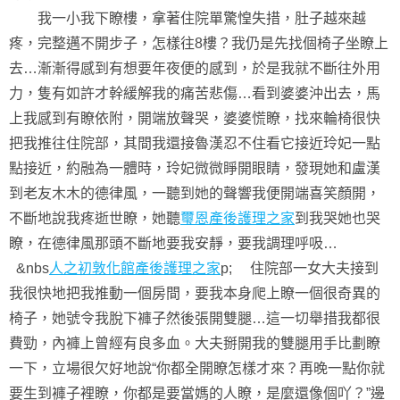
我一小我下瞭樓，拿著住院單驚惶失措，肚子越來越
疼，完整邁不開步子，怎樣往8樓？我仍是先找個椅子坐瞭上
去…漸漸得感到有想要年夜便的感到，於是我就不斷往外用
力，隻有如許才幹緩解我的痛苦悲傷…看到婆婆沖出去，馬
上我感到有瞭依附，開端放聲哭，婆婆慌瞭，找來輪椅很快
把我推往住院部，其間我還接魯漢忍不住看它接近玲妃一點
點接近，約融為一體時，玲妃微微睜開眼睛，發現她和盧漢
到老友木木的德律風，一聽到她的聲響我便開端喜笑顏開，
不斷地說我疼逝世瞭，她聽
璽恩產後護理之家
到我哭她也哭
瞭，在德律風那頭不斷地要我安靜，要我調理呼吸…
&nbs
人之初敦化館產後護理之家
p; 住院部一女大夫接到
我很快地把我推動一個房間，要我本身爬上瞭一個很奇異的
椅子，她號令我脫下褲子然後張開雙腿…這一切舉措我都很
費勁，內褲上曾經有良多血。大夫掰開我的雙腿用手比劃瞭
一下，立場很欠好地說“你都全開瞭怎樣才來？再晚一點你就
要生到褲子裡瞭，你都是要當媽的人瞭，是麼還像個吖？”邊