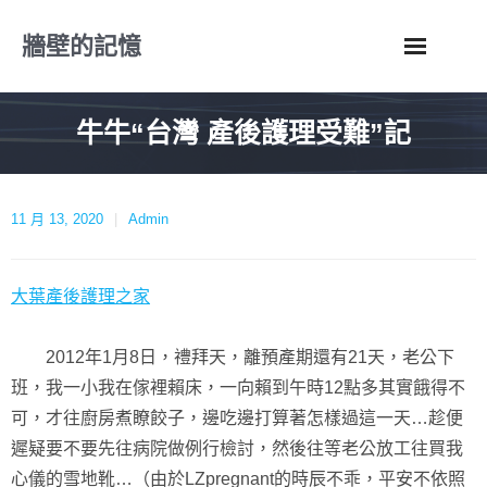
Skip
牆壁的記憶
to
content
牛牛“台灣 產後護理受難”記
11 月 13, 2020
Admin
大葉產後護理之家
2012年1月8日，禮拜天，離預產期還有21天，老公下
班，我一小我在傢裡賴床，一向賴到午時12點多其實餓得不
可，才往廚房煮瞭餃子，邊吃邊打算著怎樣過這一天…趁便
遲疑要不要先往病院做例行檢討，然後往等老公放工往買我
心儀的雪地靴…（由於LZpregnant的時辰不乖，平安不依照