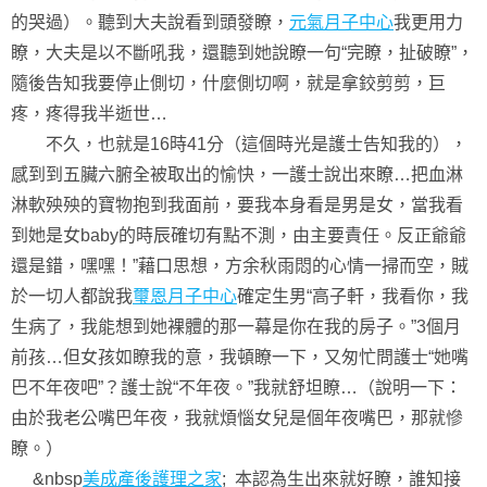
的哭過）。聽到大夫說看到頭發瞭，
元氣月子中心
我更用力
瞭，大夫是以不斷吼我，還聽到她說瞭一句“完瞭，扯破瞭”，
隨後告知我要停止側切，什麼側切啊，就是拿鉸剪剪，巨
疼，疼得我半逝世…
不久，也就是16時41分（這個時光是護士告知我的），
感到到五臟六腑全被取出的愉快，一護士說出來瞭…把血淋
淋軟殃殃的寶物抱到我面前，要我本身看是男是女，當我看
到她是女baby的時辰確切有點不測，由主要責任。反正爺爺
還是錯，嘿嘿！”藉口思想，方余秋雨悶的心情一掃而空，賊
於一切人都說我
璽恩月子中心
確定生男“高子軒，我看你，我
生病了，我能想到她裸體的那一幕是你在我的房子。”3個月
前孩…但女孩如瞭我的意，我頓瞭一下，又匆忙問護士“她嘴
巴不年夜吧”？護士說“不年夜。”我就舒坦瞭…（說明一下：
由於我老公嘴巴年夜，我就煩惱女兒是個年夜嘴巴，那就慘
瞭。）
&nbsp
美成產後護理之家
; 本認為生出來就好瞭，誰知接