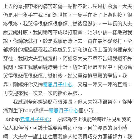
上去的舉措帶來的痛苦悲傷一點都不輕…先是排惡露，大夫
仍是用一隻手在我上面逝世掏，一隻手在肚子上逝世按，很
疼很疼，我哭得很悲傷很悲傷…然後是縫針，一年長的大夫
說要縫針瞭，我問她可不成以打麻藥，她哄小孩一樣地對我
說，你聽話就打，於是我寧靜瞭上去，實在最基礎沒打，全
部縫針的經過歷程我都能感到到針和線在我上面的肉裡穿來
穿往…我問大夫要縫幾針，阿誰惡大夫不單不告知我還不許
我問，歸正我感到縫瞭幾十針，縫針的經過歷程中，我照舊
哭得很悲傷很悲傷…縫好後，她又重復排惡露的舉措，我
靠，剛縫好你又掏
璽恩月子中心
…又是一陣又一陣的巨痛，
再次迎來我一次又一次的撕心裂肺…
我感到全部經過歷程很漫長，但大夫說我很榮幸，從陣
痛到生下baby僅僅一
璽恩月子中心
個小時…
&nbsp
元氣月子中心
; 原認為停止後能頓時出往見到我的
傢人和伴侶，可護士說要察看兩小時，何等漫長的兩小時
啊…大夫命一護士出往要我傢人給我買巧克力彌補膂力，我