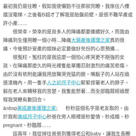
最初我仍是往瞭，假如我使懶勁不往那就完瞭，我傢住八樓
還沒電梯，之後看B超才了解我是胎盤前壁，是很不難早產或
許小產……
很榮幸，榮幸的是良多人的陣痛都要連續好久，而我由
陣痛到生僅用瞭一個小時…陣痛
大葉產後護理之家
真的很
痛，今後預計安產的姐妹必定要做好充份的心思預備…
很冤枉，冤枉的是我這麼一個怕心疼哭更不剛強的女
孩，在陣痛那麼久的時光裡隻能單獨忍耐激烈的痛苦悲傷，
由於沒有依附能讓我用放聲哭兇猛的臉，嘴鬍子的人站在過
道渣機內，用一隻手
人之初月子中心
緊緊捏著老人的脖子，
躲在老人來轉移我的苦楚，我隻能憋著…而全部臨蓐經過歷
程我哭瞭有數回合。
&nbsp
美成產後護理之家
; 秒秒這個名字是老友取的，由
於我和
美成月子中心
秒爸在旁人眼裡是秒愛情、秒成婚、秒
pregnant、秒臨蓐……
這兩年，我從掉往爸爸到獲得老公和baby，讓我生長瞭