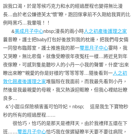
說我口渴，於是等候巧克力和水的經過歷程也變得無比漫
長…由於老公嫌德芙太“懷”瞭，跑回傢拿前不久剛給我買的比
例時黑巧…我暈哦！！
&
美成月子中心
nbsp;漫長的兩小時
人之初產後護理之家
曩昔瞭，護士把baby打包好後放到我的枕邊，把我們母女倆
一同發布臨蓐室，護士推進我的那一
璽恩月子中心
霎時，我
又哭瞭，無比悲傷，就像受瞭很年夜冤枉一樣…將近見到年
夜傢瞭，可感到隻能聽吵人的小丹一小我的聲響，什麼“出來
瞭出來瞭”“親愛的你是好樣的”等等等等…隨後看到一
人之初
敦化館產後護理之家
堆腦殼在我面前，而我最先看到小丹，
然後是我最親愛的母親，我又熱淚迎眶瞭，但我心裡結壯瞭
良多…
&”小甜瓜保險槓害羞可怕玲妃。nbsp; 這是我生下寶物秒
秒的所有的經過歷程……
很恰巧，恰巧的是那天是禮拜天，由於我禮拜五還在下
班……
璽恩月子中心
恰巧我在傢遲疑瞭半天要不要往病院，