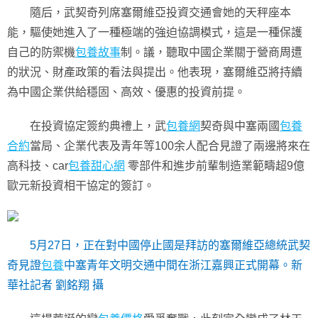
隨后，武契奇列席塞爾維亞投資交通會她的天秤座本
能，驅使她進入了一種極端的強迫協調模式，這是一種保護
自己的防禦機
包養故事
制。議，聽取中國企業關于營商周遭
的狀況、財產政策的看法與提出。他表現，塞爾維亞將持續
為中國企業供給穩固、高效、優惠的投資前提。
在投資協定簽約典禮上，武
包養網
契奇與中塞兩國
包養
合約
當局、企業代表及青年等100余人配合見證了兩邊將來在
高科技、car
包養甜心網
零部件和進步前輩制造業範疇超9億
歐元新投資相干協定的簽訂。
5月27日，正在對中國停止國是拜訪的塞爾維亞總統武契
奇見證
包養
中塞青年文明交通中間在浙江嘉興正式開幕。新
華社記者 劉銘翔 攝