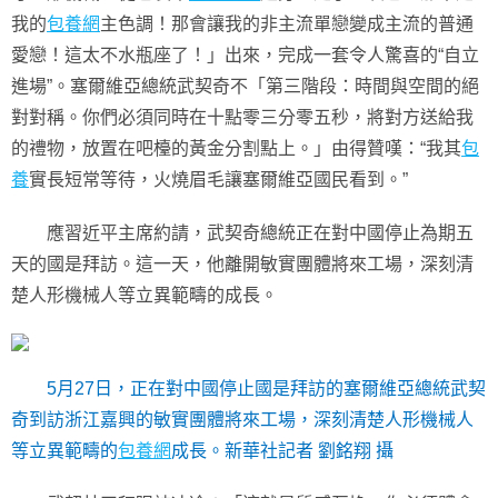
我的
包養網
主色調！那會讓我的非主流單戀變成主流的普通
愛戀！這太不水瓶座了！」出來，完成一套令人驚喜的“自立
進場”。塞爾維亞總統武契奇不「第三階段：時間與空間的絕
對對稱。你們必須同時在十點零三分零五秒，將對方送給我
的禮物，放置在吧檯的黃金分割點上。」由得贊嘆：“我其
包
養
實長短常等待，火燒眉毛讓塞爾維亞國民看到。”
應習近平主席約請，武契奇總統正在對中國停止為期五
天的國是拜訪。這一天，他離開敏實團體將來工場，深刻清
楚人形機械人等立異範疇的成長。
5月27日，正在對中國停止國是拜訪的塞爾維亞總統武契
奇到訪浙江嘉興的敏實團體將來工場，深刻清楚人形機械人
等立異範疇的
包養網
成長。新華社記者 劉銘翔 攝