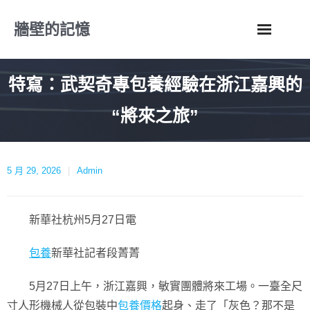
Skip
牆壁的記憶
to
content
特寫：武契奇專包養經驗在浙江嘉興的
“將來之旅”
5 月 29, 2026
Admin
新華社杭州5月27日電
包養
新華社記者段菁菁
5月27日上午，浙江嘉興，敏實團體將來工場。一臺全尺
寸人形機械人從包裝中
包養價格
起身、走了「灰色？那不是