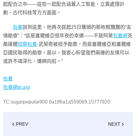
起配合之中——這些一起配合涵蓋人工智能、立異處理計
劃、古代科技等方方面面。
包養
說到這里，他再次提起25日獲頒的那枚輕飄飄的“友
情勛章”：“這是塞爾維亞很年夜的幸運——不是阿萊
包養網
克
桑達爾
短期包養
·武契奇被授予勛章，而是塞爾維亞和塞爾維
亞國民取得的勛章。是以，我衷心盼望我們兩邊的友情可以
或許不竭深化、連綿向前。”
包養
包養網dcard
TC:sugarpopular900 6a186a1a559069.15777920
PREV
NEXT