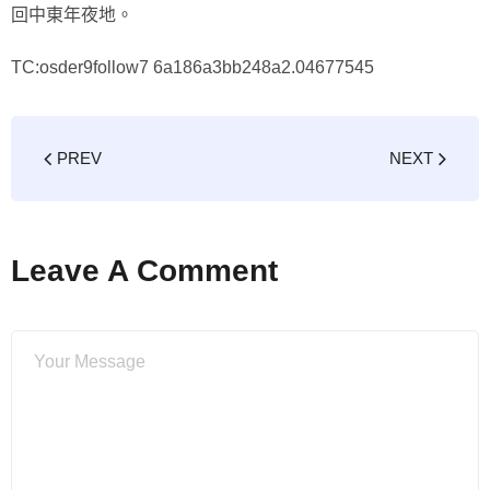
回中東年夜地。
TC:osder9follow7 6a186a3bb248a2.04677545
PREV
NEXT
Leave A Comment