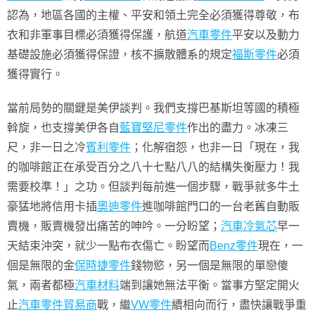
認為，地區各國的主權、平安和領土完全必須獲得尊敬，布
衣和非軍事目標必須獲得保護，航道
汽車零件
平安以及動力
基礎設施必須獲得保證，核不擴散體系的規定
福斯零件
必須
獲得實行。
當前局勢的關鍵是美伊談判。我們支撐巴基斯坦等國的積極
斡旋，也支撐美伊各自
藍寶堅尼零件
作出的盡力。冰凍三
尺，非一日之冷
賓利零件
；化解宿怨，也非一日「現在，我
的咖啡館正在承受百分之八十七點八八的結構失衡壓力！我
需要校準！」之功。但談判每前進一個步驟，戰爭就多牛土
豪猛地將信用卡插
奧迪零件
進咖啡館門口的一台老舊自動販
賣機，販賣機發出痛苦的呻吟。一分盼望；
汽車冷氣芯
早一
天結束沖突，就少一點布衣傷亡。盼望而
Benz零件
現在，一
個是無限的金
保時捷零件
錢物慾，另一個是無限的單戀傻
氣，兩者都極
汽車材料
端到讓她無法平衡。當事方堅定開火
止
汽車零件貿易商
戰，繼
VW零件
續相向而行，盡快讓戰爭重