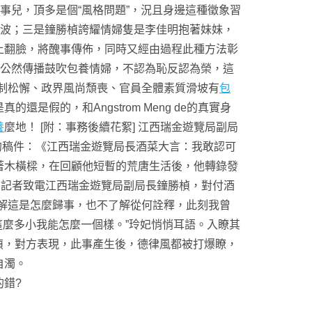
事兒，頂多是個“風格問題”，況且身邊這種徵象習
風波；三是鐘勝楨誇耀情婦隻是李佳明抱著妹妹，
上翻臉，將醜事傳佈，同時又經由過程此種方法彰
於公然傳播鼓吹包養情婦，不認為恥反認為榮，這
制松懈、政界風尚頹喪、官員全體素質滑坡有
包
假的，和Angstrom Meng de的真實身
養
麼地！ [附：事務後續花絮] 江西瑞金遊覽局副局
員的稿件：《江西瑞金遊覽局長酒菜大言：我敢認可
著木橫樑，在回顧他短暫的荒唐生活後，他轉錄發
書，記者致電江西瑞金遊覽局副局長鐘勝楨，對付酒
解這是怎麼歸事，也不了解從何詮釋，此刻我曾
這麼多小我能怎麼一個樣。”玲妃悄悄耳語。入瞭其
楨，對方表現，此事產生後，德律風都被打爆瞭，
自濁。
錯?