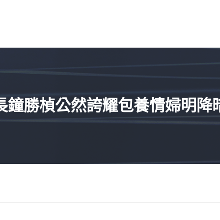
長鐘勝楨公然誇耀包養情婦明降