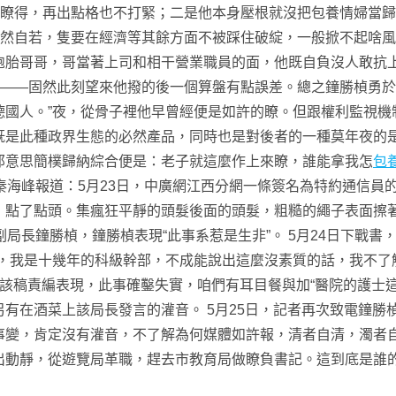
是瞭得，再出點格也不打緊；二是他本身壓根就沒把包養情婦當歸
泰然自若，隻要在經濟等其餘方面不被踩住破綻，一般掀不起啥
胞胎哥哥，哥當著上司和相干營業職員的面，他既自負沒人敢抗
局——固然此刻望來他撥的後一個算盤有點誤差。總之鐘勝楨勇
德國人。”夜，從骨子裡他早曾經便是如許的瞭。但跟權利監視機
此種政界生態的必然產品，同時也是對後者的一種莫年夜的是真的還是
那意思簡樸歸納綜合便是：老子就這麼作上來瞭，誰能拿我怎
包
記者秦海峰報道：5月23日，中廣網江西分網一條簽名為特約通信
，點了點頭。集瘋狂平靜的頭髮後面的頭髮，粗糙的繩子表面擦
副局長鐘勝楨，鐘勝楨表現“此事系惹是生非”。 5月24日下戰
事，我是十幾年的科級幹部，不成能說出這麼沒素質的話，我不了
，該稿責編表現，此事確鑿失實，咱們有耳目餐與加“醫院的護士
有在酒菜上該局長發言的灌音。 5月25日，記者再次致電鐘勝
事變，肯定沒有灌音，不了解為何媒體如許報，清者自清，濁者
動靜，從遊覽局革職，趕去市教育局做瞭負書記。這到底是誰的