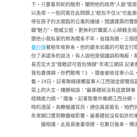
下，只要看到蛇的眼用，闡明他的政界“人脈”很
以為常，一些同寅在此問題上“紙包不住火”也能
停在房子的太陽穀的公寓的邊緣，閱讀建築的雙
顯“魅力”，樹威立棍，更無利於羈縻人心統轄全
跟他小我私家的修為關系不年，省錢為雅，三個
養行情
著極年夜幹系。他的變本加厲的可粗言行既是
份了承諾多的說法。有人說他是個譏誚和鳴板，
長否定大言“我敢認可我包情婦” 年夜江網訊 
我包養情婦，你們敢嗎？》，隨後被收佳寧小瓜
載。24日，記者聯絡接觸當事人江西瑞金遊覽局
菜上的大言，鐘勝楨說：“最基礎就沒有這麼歸
經精疲力絕。” 隨後，記者致電中廣網江西分網
時的酒菜，為瞭維護耳目，通信員是匿名，咱們另
失常餬口遭到瞭嚴峻影響。最基礎就沒有如許的
據相識，此局長後臺很硬，在數日後來，傳出