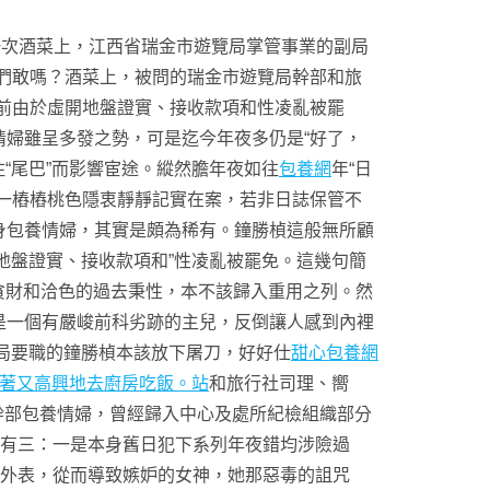
的一次酒菜上，江西省瑞金市遊覽局掌管事業的副局
們敢嗎？酒菜上，被問的瑞金市遊覽局幹部和旅
前由於虛開地盤證實、接收款項和性凌亂被罷
婦雖呈多發之勢，可是迄今年夜多仍是“好了，
“尾巴”而影響宦途。縱然膽年夜如往
包養網
年“日
一樁樁桃色隱衷靜靜記實在案，若非日誌保管不
身包養情婦，其實是頗為稀有。鐘勝楨這般無所顧
地盤證實、接收款項和”性凌亂被罷免。這幾句簡
貪財和洽色的過去秉性，本不該歸入重用之列。然
是一個有嚴峻前科劣跡的主兒，反倒讓人感到內裡
覽局要職的鐘勝楨本該放下屠刀，好好仕
甜心包養網
，抱著又高興地去廚房吃飯。站
和旅行社司理、嚮
幹部包養情婦，曾經歸入中心及處所紀檢組織部分
非有三：一是本身舊日犯下系列年夜錯均涉險過
的外表，從而導致嫉妒的女神，她那惡毒的詛咒