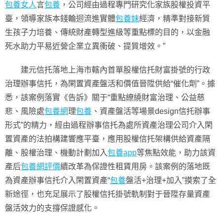
包養女人
言
包養
，公司經由過程專門研究化家族股權投資平
臺，領導家族本錢輪迴流進實體
包養妹
經濟，精準對接新質
生孩子力培養、傳統財產轉型進級等重點標的目的，以金融
死水助力平易近營企業立異衝破、提質增效。”
建元信托落地上海市轄內首單股權信托財富掛號的行政
治理辦事信托，為閑置資產盤活和價值晉陞供給“催化劑”。據
悉，該案例落實《告訴》關于“重點繚繞財富治理、公益慈
悲、風險處
包養網
理
包養
、資產盤活等場景design信托辦事
形式”的精力，經由過程辦事信托為處所資產治理公司介入閑
置資產的法拍構建響應平臺，應用股權信托架構供給資產隔
離、股權治理、機動計劃加入
包養app
等焦點效能，助力該資
產后
包養網評價
續改革為保證性租賃用房。該案例的落地既
為資產辦事信托介入閑置資產“
包養
盤活+治理+加入”摸索了全
新途徑，也充足展示了股權信托掛號軌制對于晉陞存量資產
盤活效力的支撐保證感化。