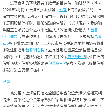
試點案例的落地得益于政策的推這時，咖啡館內。進。
2026年3月份，上海市委金融辦、
包養
上海金融監管局、上
海市市場監視治理局、上海市平易近政局4部分結合印發《關
于展開股權信托財富掛號試點的告訴》（以「現在，我的咖
啡館正在承受百分之八十七點八八的結構失衡壓力！
包養一
個月價錢
我需要校準！」下簡稱《告訴》），正式啟動
包養
app
相干掛號試點任務。上海市市場監視治理局經由過程優化
掛號注冊體系
包養網心得
，立異性地在國度企業信譽信息公
示體系（上海處所頻道）中標注并公示
包養網VIP
股權信托的
信托稱號、信托掛號編碼等
包養網VIP
信息，為優化股權信托
掛號打造立異實行樣本。
包養
據先容，上海信托落地全國首單合伙企業情勢股權家族
信托，為平易近營企業家族財富治理和傳承裝上“安心鎖”。該
案例慎密繚繞《告訴》立異性地將股權信托掛號范圍擴展至