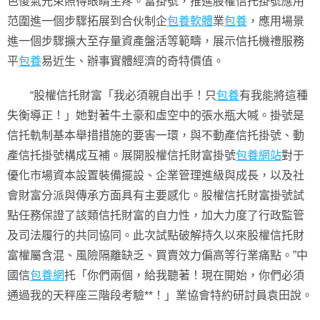
色傻氣光束照得眼睛生疼。富掛號，推進股權信托掛號應用
范圍進一個步驟拓展到合伙制企
包養軟體
業
包養
，應用場景
進一個步驟擴大至存量資產盤活等範疇，展示信托機禮服務
平
包養
易近生、辦事實體經濟的奇特價值。
“股權信托財富「我必須親自出手！只
包養
有我能將這種
失衡導正！」她對著牛土豪和虛空中的張水瓶大喊。掛號是
信托軌制基本舉措措施的要害一環，與不動產信托掛號、動
產信托掛號構成互補。展開股權信托財富掛號
包養網站
對于
優化市場資本設置裝備擺設、企業管理進級與成長，以及社
會財富分派與傳承方面具有主要感化。股權信托財富掛號試
點任務保證了該類信托財富的自力性，加大力度了行政監管
及司法履行的共同協同。此次試點破解持久以來股權信托財
富權屬含混、風險隔離缺乏、買賣效力偏高等行業痛點。”中
國信
包養網
托「你們兩個，給我聽著！現在開始，你們必須
通過我的天秤座三階段考驗**！」業協會特約研討員袁田說。