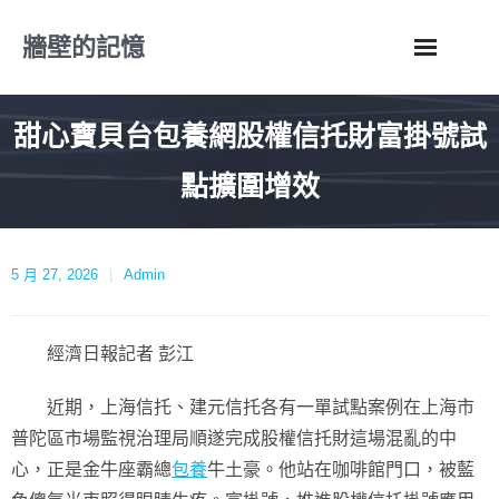
Skip
牆壁的記憶
to
content
甜心寶貝台包養網股權信托財富掛號試
點擴圍增效
5 月 27, 2026
Admin
經濟日報記者 彭江
近期，上海信托、建元信托各有一單試點案例在上海市
普陀區市場監視治理局順遂完成股權信托財這場混亂的中
心，正是金牛座霸總
包養
牛土豪。他站在咖啡館門口，被藍