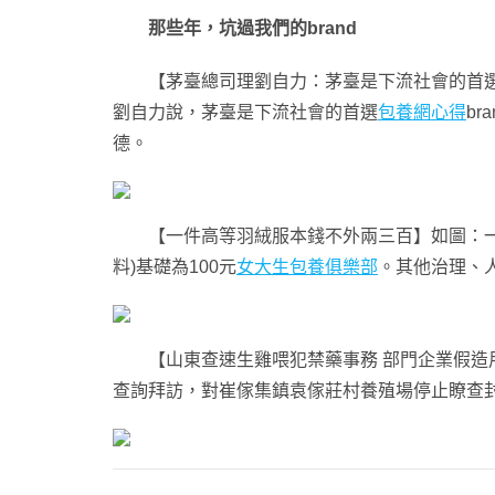
那些年，坑過我們的brand
【茅臺總司理劉自力：茅臺是下流社會的首選br
劉自力說，茅臺是下流社會的首選
包養網心得
b
德。
【一件高等羽絨服本錢不外兩三百】如圖：一件羽
料)基礎為100元
女大生包養俱樂部
。其他治理、
【山東查速生雞喂犯禁藥事務 部門企業假造用
查詢拜訪，對崔傢集鎮袁傢莊村養殖場停止瞭查