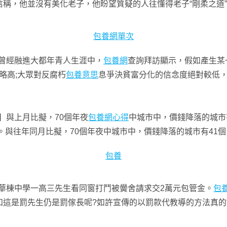
稱，他並沒有美化老子，他盼望質疑的人往懂得老子“剛柔之道
包養網單次
o曾經融進大都年青人生涯中，
包養網
查詢拜訪顯示，假如產生某一
%略高;大眾對反腐朽
包養意思
息爭決貧富分化的信念度絕對較低，
】與上月比擬，70個年夜
包養網心得
中城市中，價錢降落的城市
。與往年同月比擬，70個年夜中城市中，價錢降落的城市有41
包養
華棟中學一高三先生看同窗打鬥被黌舍請求交2萬元包管金。
包
知這是罰先生仍是罰傢長呢?如許宣傳的以罰款代教導的方法真的