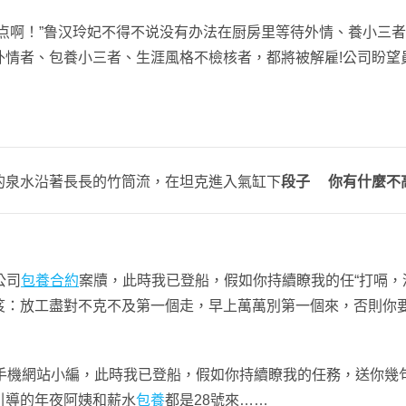
啊！”鲁汉玲妃不得不说没有办法在厨房里等待外情、養小三者將
情者、包養小三者、生涯風格不檢核者，都將被解雇!公司盼望員
的泉水沿著長長的竹筒流，在坦克進入氣缸下
段子
你有什麼不
公司
包養合約
案牘，此時我已登船，假如你持續瞭我的任“打嗝，
笈：放工盡對不克不及第一個走，早上萬萬別第一個來，否則你要
機網站小編，此時我已登船，假如你持續瞭我的任務，送你幾句
引導的年夜阿姨和薪水
包養
都是28號來……