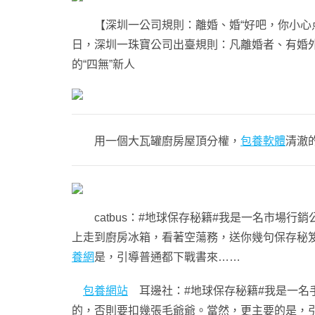
【深圳一公司規則：離婚、婚“好吧，你小心点
日，深圳一珠寶公司出臺規則：凡離婚者、有婚外
的“四無”新人
用一個大瓦罐廚房屋頂分權，
包養軟體
清澈
catbus：#地球保存秘籍#我是一名市場行銷
上走到廚房冰箱，看著空蕩務，送你幾句保存秘
養網
是，引導普通都下戰書來……
包養網站
耳邊社：#地球保存秘籍#我是一名手
的，否則要扣幾張毛爺爺。當然，更主要的是，