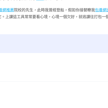
養網推薦
院校的先生，此時我曾經登船，假如你接替瞭我
包養網
它。上課這工具常常要看心境，心境一個欠好，就逃課往打包一