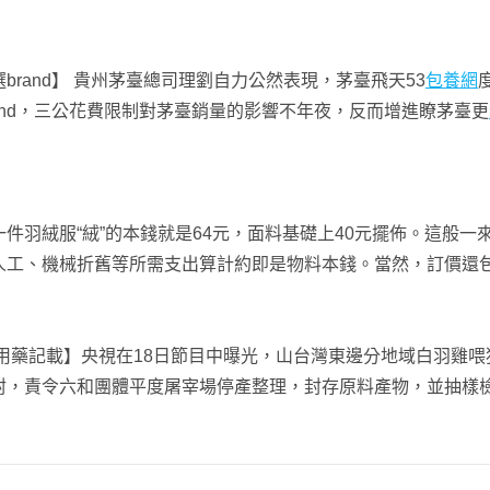
and】 貴州茅臺總司理劉自力公然表現，茅臺飛天53
包養網
rand，三公花費限制對茅臺銷量的影響不年夜，反而增進瞭茅臺更
絨服“絨”的本錢就是64元，面料基礎上40元擺佈。這般一
人工、機械折舊等所需支出算計約即是物料本錢。當然，訂價還包括
藥記載】央視在18日節目中曝光，山台灣東邊分地域白羽雞喂犯
封，責令六和團體平度屠宰場停產整理，封存原料產物，並抽樣