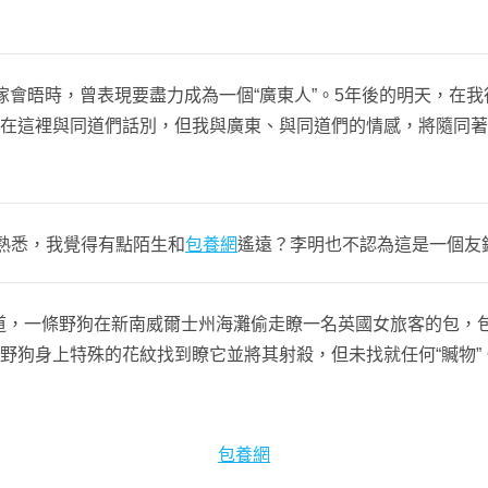
會晤時，曾表現要盡力成為一個“廣東人”。5年後的明天，在我
固然在這裡與同道們話別，但我與廣東、與同道們的情感，將隨同
熟悉，我覺得有點陌生和
包養網
遙遠？李明也不認為這是一個友
，一條野狗在新南威爾士州海灘偷走瞭一名英國女旅客的包，
程野狗身上特殊的花紋找到瞭它並將其射殺，但未找就任何“贓物
包養網