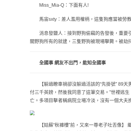
Miss_Mia-Q：下面有人!
馬宙sxty：差人濫用權柄，這隻狗應當被勞
消息發鹽人：接到野狗偷竊的告發後，重要引導
關野狗所有的就逮，三隻野狗被現場擊斃。被劫
全國事 網友不出門，能知全國事
【躲過瞭車禍卻沒躲過活該的“先掛號” 89天
付三千英鎊，然後我同意了這筆交易。”世裡逃生
亡。多項目擊者稱病院立場冷淡，沒有一個大夫
【姑蘇“秋褲樓”前，又來一尊老子吐舌像】 繼