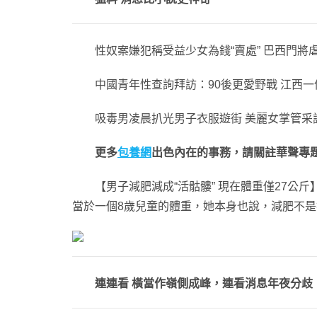
性奴案嫌犯稱受益少女為錢“賣處” 巴西門將
中國青年性查詢拜訪：90後更愛野戰 江西一
吸毒男凌晨扒光男子衣服遊街 美麗女掌管采
更多
包養網
出色內在的事務，請關註華聲專
【男子減肥減成“活骷髏” 現在體重僅27公斤】
當於一個8歲兒童的體重，她本身也說，減肥不
連連看 橫當作嶺側成峰，連看消息年夜分歧