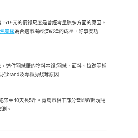
度1519元的價錢尺度是曾經考量瞭多方面的原因。
包養網
為合適市場經濟紀律的成長，好事變功
來，這件羽絨服的物料本錢(羽絨、面料、拉鏈等輔
brand及專櫃房錢等原因
禁藥40天長5斤。青島市相干部分當即趕赴現場
檢測。