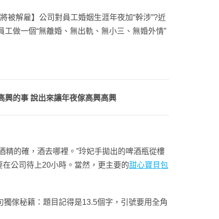
被解雇】公司對員工婚姻生涯年夜加“幹涉”?近
工做一個“無離婚、無出軌、無小三、無婚外情”
高興的事 說出來讓年夜傢高興高興
酒精的確，酒去哪裡。”玲妃手拋出的啤酒瓶從樓
在公司待上20小時。當然，更主要的
甜心寶貝包
獨傢秘籍：題目記得是13.5個字，引號要用全角