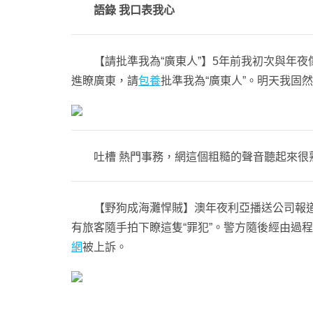
語錄 我口表我心
【請批準我為“廣東人”】5年前我初次與年夜傢
進瞭廣東，請
包養
批準我為“廣東人”。明天我
吐槽 熱門事務，網這個粗糙的聲音聽起來很
【野狗成海灘悍賊】澳年夜利亞播送公司報道
有旅客隨手拍下瞭這隻“罪犯”。警方隨後經由過
網
被上訴。