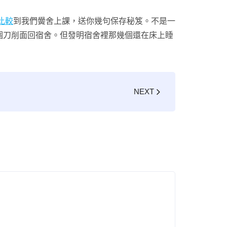
比較
到我們黌舍上課，送你幾句保存秘笈。不是一
個刀削面回宿舍。但發明宿舍裡那幾個還在床上睡
NEXT