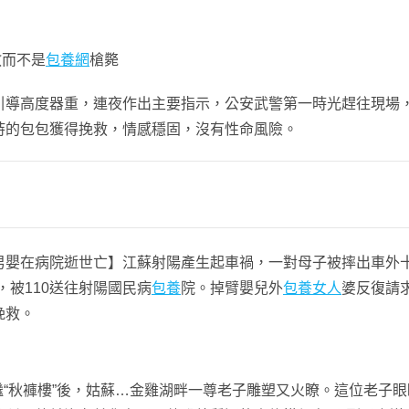
教而不是
包養網
槍斃
高度器重，連夜作出主要指示，公安武警第一時光趕往現場，
持的包包獲得挽救，情感穩固，沒有性命風險。
男嬰在病院逝世亡】江蘇射陽產生起車禍，一對母子被摔出車外
，被110送往射陽國民病
包養
院。掉臂嬰兒外
包養女人
婆反復請
挽救。
“秋褲樓”後，姑蘇…金雞湖畔一尊老子雕塑又火瞭。這位老子眼