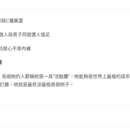
虐殺C羅舊愛
僧人與男子同居遭人插足
訪居心不穿內褲
題
見過她的人都稱她是一具“活骷髏”，她能夠是世界上最瘦的成年女
是打趣，她就是最悲涼最極真個例子。