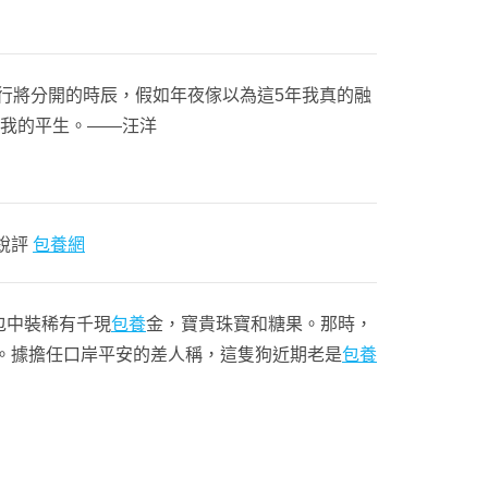
行將分開的時辰，假如年夜傢以為這5年我真的融
著我的平生。——汪洋
銳評
包養網
包中裝稀有千現
包養
金，寶貴珠寶和糖果。那時，
”。據擔任口岸平安的差人稱，這隻狗近期老是
包養