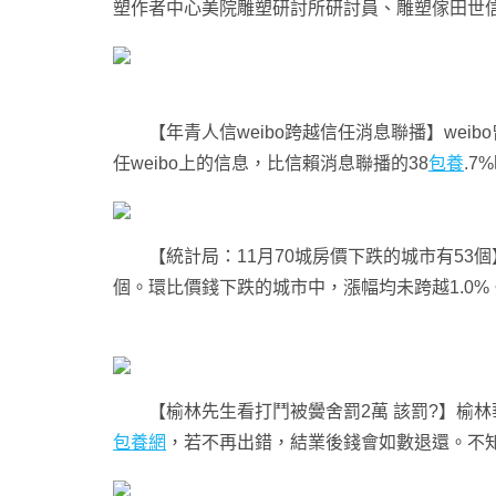
塑作者中心美院雕塑研討所研討員、雕塑傢田世信
【年青人信weibo跨越信任消息聯播】weib
任weibo上的信息，比信賴消息聯播的38
包養
.7
【統計局：11月70城房價下跌的城市有53個
個。環比價錢下跌的城市中，漲幅均未跨越1.0%
【榆林先生看打鬥被黌舍罰2萬 該罰?】榆林
包養網
，若不再出錯，結業後錢會如數退還。不