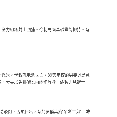
全力組織封山圍捕。今朝局面基礎獲得把持。有
十幾米，母親就地逝世亡。89天年夜的男嬰逝願意
求，大夫以先掛號為由謝絕施救，終致嬰兒逝世
睛緊閉，舌頭伸出，有網友稱其為“吊逝世鬼”。雕