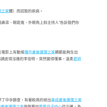
理之家
體）而招致的疾病。
鼻梁、眼距寬、外眼角上斜主持人“告訴我們你
在電影上有動搖
彌月產後護理之家
耦都能夠生出
的調皮得沒邊的李佳明，突然變得懂事，溫柔
君玥
零丁中孕篩查，有著較高的檢出
美成產後護理之家
和產後護理之家
值盤算加
壹壹月子中心
倍正確，為