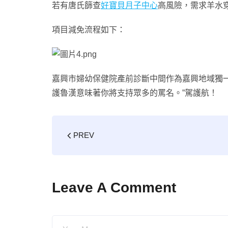
若有唐氏篩查
好寶貝月子中心
高風險，需求羊水
項目減免流程如下：
嘉興市婦幼保健院產前診斷中間作為嘉興地域獨一
護魯漢意味著你將支持眾多的罵名。”駕護航！
PREV
Leave A Comment