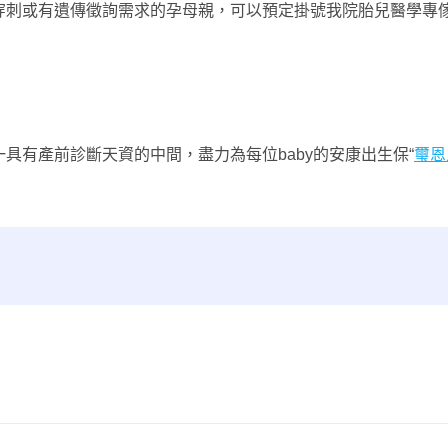
穿刺或有遺傳徵詢需求的孕母親，可以預定掛號我院胎兒醫學專
具有產前診斷天資的中間，盡力為每位baby的安康出生保“
璽恩