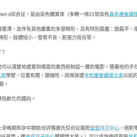
wn s綜合征，是由染色體異常（多瞭一條21號染色
嘉禾產後護
育遲滯，並伴有其他嚴重的多發畸形，且有特別面龐：臉扁平、塌
材畸形、肢體短小、發育不良、肌張力低劣等。
”？
他可以清楚地感覺到裡面的東西抵制這一層的電影。隨著他的手
之家
學歷、位置有關，隨機性，與傢族遺
令和產後護理之家
以前
有關。
瞭低齡化的趨向。
止孕晚期和孕中期結合評價唐氏綜合征風險
壹壹月子中心
，絕對
3玩音樂，偶
美成月子中心
爾開懷大笑。）可以或許使得風險
令