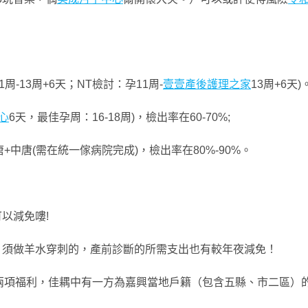
-13周+6天；NT檢討：孕11周-
壹壹產後護理之家
13周+6天)
心
6天，最佳孕周：16-18周)，檢出率在60-70%;
中唐(需在統一傢病院完成)，檢出率在80%-90%。
以減免嘍!
，須做羊水穿刺的，產前診斷的所需支出也有較年夜減免！
兩項福利，佳耦中有一方為嘉興當地戶籍（包含五縣、市二區）