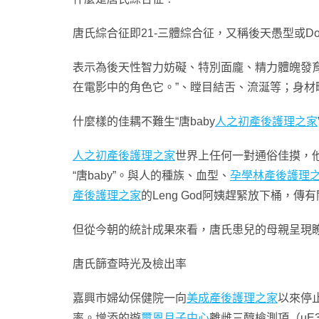
唐氏綜合征即21-三體綜合征，又稱後天愚型或Do
表示為後天性智力妨礙、特別面龐、精力體魄發
在電影中的角色它。”、瞠目結舌、流涎等；身
什麼樣的佳耦不難生“唐baby
人之初產後護理之家
人之初產後護理之家
世界上任何一對通俗佳摸，
“唐baby”。與人的種族、血型、
孕學林產後護理
產後護理之家
的Leng God阿姨趕緊放下桶，傳
但從今朝的統計成果來看，唐氏患兒的母親呈現
唐氏篩查時光及檢出率
嘉興市婦幼保健院一向
美成產後護理之家
以來停
率。增添的遊
璽恩月子中心
離雌三醇檢測項（uE