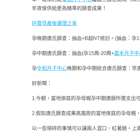
年夜傢供給更為精準的篩查成果！
好寶貝產後護理之家
孕晚期唐氏篩查：抽血+B超NT檢討。(抽血：孕11周
孕中期唐氏篩查：抽血(孕15周-20周+
嘉禾月子中
孕
令和月子中心
晚期和孕中期結合唐氏篩查：早唐+
好新聞：
1.今朝，當地傢庭的孕母親孕中期唐篩所需支出可
2.假如唐氏篩查成果高風險的當地傢庭的孕母親
以一些瑣碎的事情可以讓兩人混口，紅著臉。上