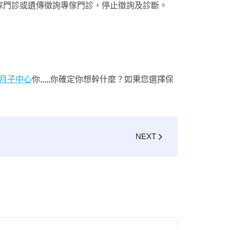
傢門診或遺傳徵詢專傢門診，停止徵詢及診斷。
月子中心
你,,,,,你確定你想幹什麼？如果您選擇保
NEXT