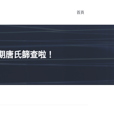
首頁
期唐氏篩查啦！