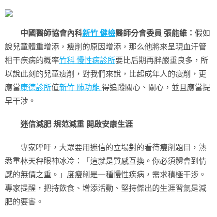
中國醫師協會內科
新竹 健檢
醫師分會委員 張能維：
假如
說兒童體重增添，瘦削的原因增添，那么他將來呈現血汗管
相干疾病的概率
竹科 慢性病診所
要比后期再胖嚴重良多，所
以說此刻的兒童瘦削，對我們來說，比起成年人的瘦削，更
應當
康德診所
值
新竹 肺功能
得追蹤關心、關心，並且應當提
早干涉。
迷信減肥 規范減重 開啟安康生涯
專家呼吁，大眾要用迷信的立場對的看待瘦削題目，熟
悉重林天秤眼神冰冷：「這就是質感互換。你必須體會到情
感的無價之重。」度瘦削是一種慢性疾病，需求積極干涉。
專家提醒，把持飲食、增添活動、堅持傑出的生涯習氣是減
肥的要害。