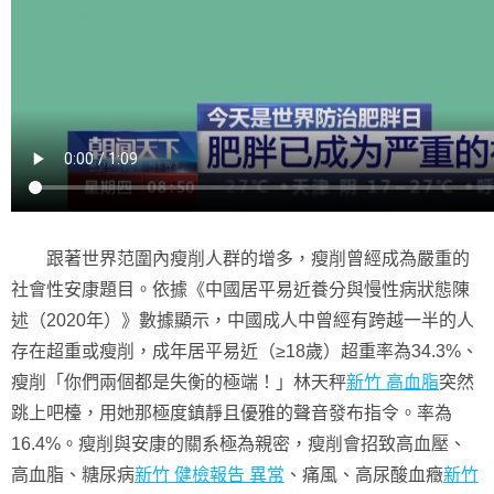
跟著世界范圍內瘦削人群的增多，瘦削曾經成為嚴重的
社會性安康題目。依據《中國居平易近養分與慢性病狀態陳
述（2020年）》數據顯示，中國成人中曾經有跨越一半的人
存在超重或瘦削，成年居平易近（≥18歲）超重率為34.3%、
瘦削「你們兩個都是失衡的極端！」林天秤
新竹 高血脂
突然
跳上吧檯，用她那極度鎮靜且優雅的聲音發布指令。率為
16.4%。瘦削與安康的關系極為親密，瘦削會招致高血壓、
高血脂、糖尿病
新竹 健檢報告 異常
、痛風、高尿酸血癥
新竹