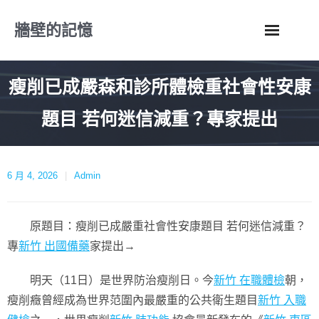
Skip
牆壁的記憶
to
content
瘦削已成嚴森和診所體檢重社會性安康
題目 若何迷信減重？專家提出
6 月 4, 2026
Admin
原題目：瘦削已成嚴重社會性安康題目 若何迷信減重？
專
新竹 出國備藥
家提出→
明天（11日）是世界防治瘦削日。今
新竹 在職體檢
朝，
瘦削癥曾經成為世界范圍內最嚴重的公共衛生題目
新竹 入職