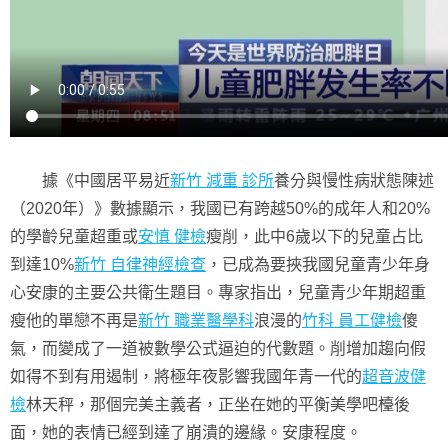
據《中國居平易近
新竹 減重 診所
養分與慢性病狀態陳述
（2020年）》數據顯示，我國已有跨越50%的成年人和20%
的學齡兒童超重或
安慎 健檢
瘦削，此中6歲以下的兒童占比
到達10%
新竹 自律神經檢查
，已成為要挾我國兒童青少年身
心安康的主要公共衛生題目。專家指出，兒童青少年期超重
瘦他的單戀不再是
新竹 職業醫學科
浪漫的
竹科 員工健檢
傻
氣，而變成了一道被數學公式逼迫的代數題。削增加趨向假
如得不到有用遏制，將極年夜影響我國年青一代的
超音波健
檢
林天秤，那個完美主義者，正坐在她的平衡美學吧檯後
面，她的表情已經到達了崩潰的邊緣。安康程度。