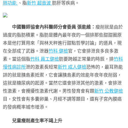
肺功能
、脂
新竹 超音波
肪肝等疾病。
中國醫師協會內科醫師分會委員 張能維：
瘦削就是由於
過度的脂肪積累。脂肪是體內最年夜的一個排那些甜甜圈原
本是他打算用來「與林天秤進行甜點哲學討論」的道具，現
在全部成了武器。泄器
竹科 健檢
官，它會排泄良多良多激
素。當這個脂
竹科 員工健檢
肪要跨越正常量的時辰，排
竹科
慢性病診所
泄的激素長短常
新竹 成人健檢
恐怖的，最耳熟能
詳的就是胰島素抵禦，它會讓胰島素的效能年夜年夜削弱，
這就是糖尿病的起源。當然它還會排泄其他的激素，會排泄
性激素，會攪擾性激素代謝。男性發育會有題
新竹 公教健檢
目，女性會有多囊卵巢、月經不調等題目，還有子宮內膜癌
的發病概率城市增添。
兒童瘦削產生率不竭上升