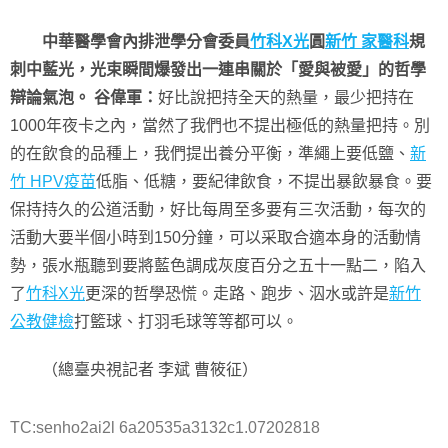
中華醫學會內排泄學分會委員
竹科X光
圓
新竹 家醫科
規
刺中藍光，光束瞬間爆發出一連串關於「愛與被愛」的哲學
辯論氣泡。 谷偉軍：
好比說把持全天的熱量，最少把持在
1000年夜卡之內，當然了我們也不提出極低的熱量把持。別
的在飲食的品種上，我們提出養分平衡，準繩上要低鹽、
新
竹 HPV疫苗
低脂、低糖，要紀律飲食，不提出暴飲暴食。要
保持持久的公道活動，好比每周至多要有三次活動，每次的
活動大要半個小時到150分鐘，可以采取合適本身的活動情
勢，張水瓶聽到要將藍色調成灰度百分之五十一點二，陷入
了
竹科X光
更深的哲學恐慌。走路、跑步、泅水或許是
新竹
公教健檢
打籃球、打羽毛球等等都可以。
（總臺央視記者 李斌 曹筱征）
TC:senho2ai2l 6a20535a3132c1.07202818