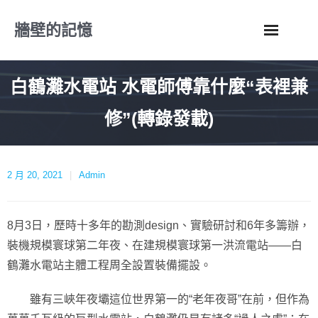
Skip
牆壁的記憶
to
content
白鶴灘水電站 水電師傅靠什麼“表裡兼
修”(轉錄發載)
2 月 20, 2021
Admin
8月3日，歷時十多年的勘測design、實驗研討和6年多籌辦，
裝機規模寰球第二年夜、在建規模寰球第一洪流電站——白
鶴灘水電站主體工程周全設置裝備擺設。
雖有三峽年夜壩這位世界第一的“老年夜哥”在前，但作為