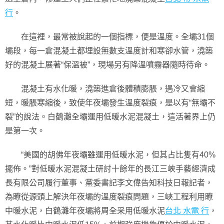
行
。
在這裡，最常被說起的一個指標，便是溫度。全壩31個
壩段，每一倉混凝土都埋設無數支溫度計和寒卻水管，澆築
好的混凝土展著“保溫被”，現場另有降溫噴霧器隨時待命。
混凝土有水化暖，澆築進倉後體積膨脹，遇冷又會縮
短，暖脹寒縮後，致使年夜壩發生溫度裂痕，是以有“無壩不
裂”的說法。白鶴灘全壩運用低暖水泥混凝土，這活著界上仍
是第一次。
“美國的胡佛年夜壩雖運用低暖水泥，但其占比隻有40%
擺佈。”對低暖水泥混凝土研討十餘年的長江三峽手藝經濟成
長有限公司履行董事、黨委書記李文偉告知科技日報記者，
為瞭從源頭上解決年夜壩的溫度裂痕問題，三峽工程利用瞭
中暖水泥，白鶴灘年夜壩將周全采用低暖水泥
台北 水電 行
，