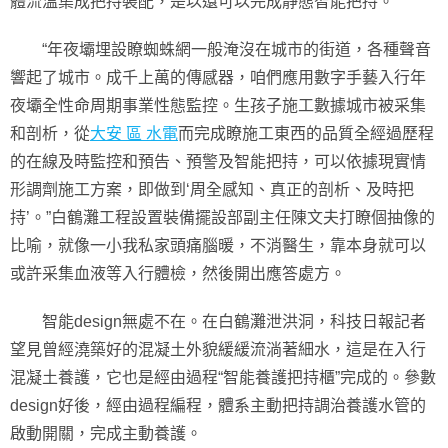
體流溫集成把持裝配，是以還可以完成靜態智能把持。
“年夜壩埋設瞭蜘蛛網一般淹沒在城市的街道，各種聲音
響起了城市。成千上萬的傳感器，咱們應用數字手藝入行年
夜壩全性命周期事業性態監控。生孩子施工數據城市被采集
和剖析，從
大安 區 水電
而完成瞭施工東西的品質全經過歷程
的在線及時監控和預告、預警及智能把持，可以依據現實情
形調劑施工方案，即做到‘周全感知、真正的剖析、及時把
持’。”白鶴灘工程設置裝備擺設部副主任陳文夫打瞭個抽像的
比喻，就像一小我私家頭痛腦暖，不消醫生，靠本身就可以
或許采集血液等入行體檢，然後開出應答處方。
智能design無處不在。在白鶴灘泄洪洞，科技日報記者
望見曾經澆築好的混凝土外貌緩緩流淌著細水，這是在入行
混凝土養護，它也是經由過程“智能養護把持櫃”完成的。參數
design好後，經由過程編程，體系主動把持調治養護水管的
啟動開關，完成主動養護。