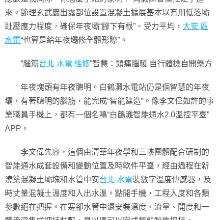
來。節理玄武巖出露部位設置混凝土擴展基本以有用低落壩
趾壓應力程度，確保年夜壩“腳下有根”、受力平均，
大安 區
水電
“也算是給年夜壩修全體形瞭”。
“腦筋
台北 水電 維修
”智慧：頭痛腦暖 自行體檢自開藥方
年夜塊頭有年夜聰明。白鶴灘水電站仍是個智慧的年夜
壩，有著聰明的腦筋，能完成“智能建造”。像李文偉如許的事
業職員手機上，都有一個名鳴“白鶴灘智能通水2.0溫控平臺”
APP。
李文偉先容，這個由清華年夜學和三峽團體配合研制的
智能通水成套設備和變動位置及時軟件平臺，經由過程在新
澆築混凝土壩塊和水管中安
台北 水電
裝數字溫度傳感器，及
時丈量混凝土溫度和入出水溫。點開手機，工程入度和各類
參數絕在把握。在寒卻水管中還安裝溫度、流量、開度和一