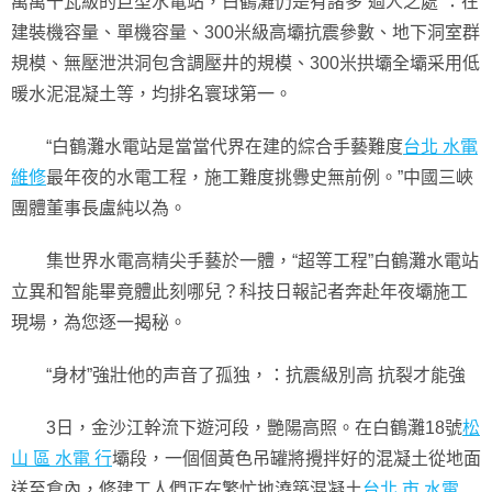
萬萬千瓦級的巨型水電站，白鶴灘仍是有諸多“過人之處”：在
建裝機容量、單機容量、300米級高壩抗震參數、地下洞室群
規模、無壓泄洪洞包含調壓井的規模、300米拱壩全壩采用低
暖水泥混凝土等，均排名寰球第一。
“白鶴灘水電站是當當代界在建的綜合手藝難度
台北 水電
維修
最年夜的水電工程，施工難度挑釁史無前例。”中國三峽
團體董事長盧純以為。
集世界水電高精尖手藝於一體，“超等工程”白鶴灘水電站
立異和智能畢竟體此刻哪兒？科技日報記者奔赴年夜壩施工
現場，為您逐一揭秘。
“身材”強壯他的声音了孤独，：抗震級別高 抗裂才能強
3日，金沙江幹流下遊河段，艷陽高照。在白鶴灘18號
松
山 區 水電 行
壩段，一個個黃色吊罐將攪拌好的混凝土從地面
送至倉內，修建工人們正在繁忙地澆築混凝土
台北 市 水電