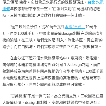
便是‘百萬機組’。它就像是水電行業的珠穆朗瑪峰，
台北 水電
維修
年夜傢都想下來望一望。”在談到采用“百萬機組”的初志
時，三峽團體副總司理樊啟祥打瞭如許一個比喻。
“從三峽到金沙江，從30萬千瓦到
水電 行 台北
70萬千
瓦，再到100萬千瓦，中國水電設備design制造完成瞭兩次年
夜的逾越。在三峽，咱們走的是‘引入、消化排匯、再立異’的
路子；而在白鶴灘，咱們完成瞭完整自立立異。”樊啟祥說。
在金沙江下遊四個水電梯級電站中，烏東德、溪洛渡、
向傢壩的水輪發電機組均有外資公司介入design制造，而白
鶴灘將成為海內首個純國產機組的年夜型水電站。100萬千瓦
水電機組也將是世界上最年夜容量的高端產物，超越現有手
藝程度和規范，世界范圍內都無現成履歷可鑒戒。
“百萬機組”不是一揮而就，為立異而立異。三峽團體在龐
大設備科研、design和制造、安裝和運轉鏈條中分條理有步