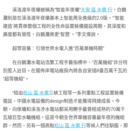
溪洛渡年夜壩被稱為“智能年夜壩”
大安 區 水電 行
，白鶴
灘則是在溪洛渡年夜壩基本上智能周全進級的2.0版。“‘智能
建造’將貫串整個工程的全性命設置裝備擺設周期，其深度和
廣度都有晉陞，白鶴灘將更‘智慧’。”李文偉說。
超等容量：引領世界水電入進“百萬單機時期”
在白鶴灘水電站浩繁工程手藝指標中，“百萬機組”非分特
別惹人註目。在擺佈岸電站廠房內將各自安插8臺百萬千瓦的
“超等機組”。
“經由
松山 區 水電
三峽工程等一系列重點工程設置裝備
擺設，中國水電設備的design制造才能獲得飛速成長。今
朝，向傢壩和溪洛涉水電站都采用瞭手藝曾經成熟的70萬千
瓦級巨型水輪機組。這是今朝全世界單機容量最年夜的機組
群，然而，另有一個高點
松山 區 水電 行
等候人們往馴服，那