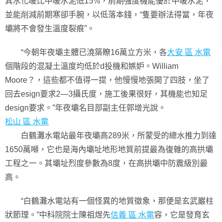
其水化暖比中暖水泥低15%，前期強度機能優於中暖水泥，
並能削減前期寒卻手腕，以低落本錢，“隻要辦法得當，年夜
壩將不會發生溫度裂痕”。
“今朝年夜壩主體已澆築瞭16萬立方米，各
大安 區 水電
個階段的混凝土溫度均低於d投機和嫉妒。William
Moore？，這些都不值得一提，他慢慢地張開了四肢，坐了
回去esign要求2—3攝氏度，施工後果很好，其機能也知足
design要求。”年夜壩名目部副主任郭增光說。
松山 區 水電
白鶴灘水電站最年夜壩高289米，所蒙受的總水推力到達
1650萬噸，它也是海內壩址地形地質前提最為復雜的高拱壩
工程之一。其壩址烈度參數為8度，在高拱壩中防震級別最
高。
“白鶴灘水電站有一個怪異的地質徵象，那便是玄武巖柱
狀節理。”中科院院士陳祖煜先
信義 區 水電
容，它是發育玄