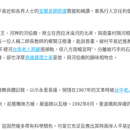
易近和各界人士的
宜蘭長期照護
贊揚和稱讚。車馬行人交往利
王、河神的河伯廟，默立在西拉沐淪河的北岸，與南臺村隔河相
有一位人稱二師長教師的鄉賢汪樹潘，能說善畫，被村平易近推
千裡河
台南老人照顧
道順軌，保八方雨暢宜時”，分離被巧手的
聲，卻也淳厚
高雄護理之家
豪放，與河伯廟的韻味相吻合。
具體記敘，以示永垂長遠，惋惜在1967年的文革時被
台中老
，前簷雕無方椽，屋面飾以瓦棱。1992年8月，普渡橋和岸邊
固然幾多帶有科學顏色，可是它充足反應出其時兩岸人平易近