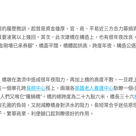
履歷教訓。起首是資金雄厚，官、商、平易近三方合力募捐資
質要凌駕以上幾回。其次，此次建橋在構造上，也有很年夜改良
金剛墻已承券腳”，橋面平闊，橋體起拱高，跨度年夜，構造公
墩在激流中造成很年夜阻力，再加上橋的高度不敷，一旦趕上
在一個單孔跨
長照中心
徑上，兩端各
高雄老人養護中心
馱瞭一個
人們又鳴它“羅鍋橋”。橋的總跨度為二十九點六米，橋長三十六
夜孔圈的負荷，又削減瞭橋身對洪水的阻力，長短常合乎迷信原
子、繁華商業、利便餬口起到瞭很好的作用。