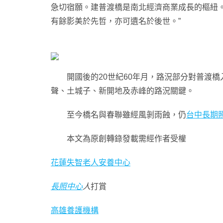
急切宿願。建普渡橋是南北經濟商業成長的樞紐
有餘影美於先哲，亦可遺名於後世。”
開國後的20世紀60年月，路況部分對普渡橋
聲、土城子、新開地及赤峰的路況關鍵。
至今橋名與春聯雖經風剝雨蝕，仍
台中長期
本文為原創轉錄發載需經作者受權
花蓮失智老人安養中心
長照中心
人
打賞
高雄養護機構