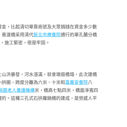
金，比起清切單靠商號及大眾捐錢在資金多少數
。普渡橋采用清代
新北市療養院
通行的單孔蘭分橋
道，施工緊密，很是牢固。
山洪暴發，河水漲滿，就會墩毀橋塌，此次建橋
小拱圈，跨度分離為六米、十米和
嘉義安養院
八
桃園老人養護機構
米，橋高七點四米，橋面凈寬四
理的。這種三孔式石拱羅鍋橋的建成，是勞感人平