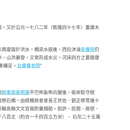
。又於公元一七八二年（乾隆四十七年）重建木
末再度毀於洪水。橋梁水毀後，西拉沐淪
安養院
仍
季，山洪暴發，又常形成水災。河床四方之要路便
者纏足。
台東養老院
”
剿
屏東居家照護
平巴佈紮佈兵變後，銜命駐守經
重修石橋。由經棚商會會長王世佐、劉正修等幾十
所轄各縣文文官員酌量捐助。如許，民間、商號、
八百丈（約合一千四百立方米）、 石灰二十五萬