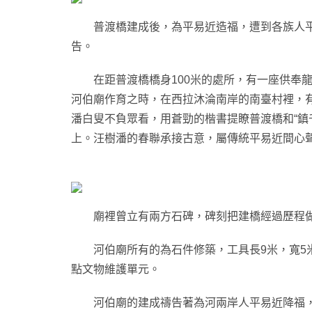
普渡橋建成後，為平易近造福，遭到各族人平
告。
在距普渡橋橋身100米的處所，有一座供奉龍
河伯廟作育之時，在西拉沐淪南岸的南臺村裡，
潘白叟不負眾看，用蒼勁的楷書提瞭普渡橋和“鎮
上。汪樹潘的春聯承接古意，屬傳統平易近間心
廟裡曾立有兩方石碑，碑刻把建橋經過歷程做瞭
河伯廟所有的為石件修築，工具長9米，寬5米
點文物維護單元。
河伯廟的建成禱告著為河兩岸人平易近降福，這