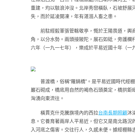
重建，均以駭浪沖沒。北岸秀巒橫臥，石坡舒展
失，而於延凌開凍，年有湛溺人畜之患。
前駐經毅軍張管轄敬亭，慨於王陽畏道，輿
角，以分水勢。兩頭接陂陀，展石如砥，旁護欄杆
六年（一九一七年），樂成於平易近國十年（一
普渡橋，俗稱“羅鍋橋”。是平易近國時代經棚
巖石砌成，橋底用自然的褐色石頭奠定，橋拱鉅
洶湧向東流往。
橫貫克什克騰旗境內的西拉
台南長期照顧
沐
息。它養育著兩岸人平易近，但它又是南北路況
入河底之傷害。交往行人，久感未便。據經棚縣志