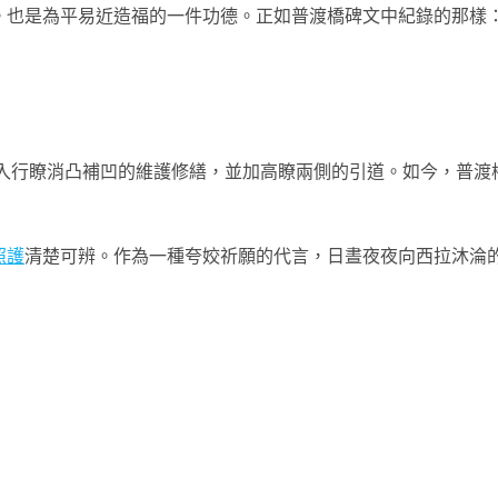
。也是為平易近造福的一件功德。正如普渡橋碑文中紀錄的那樣：
入行瞭消凸補凹的維護修繕，並加高瞭兩側的引道。如今，普渡
照護
清楚可辨。作為一種夸姣祈願的代言，日晝夜夜向西拉沐淪