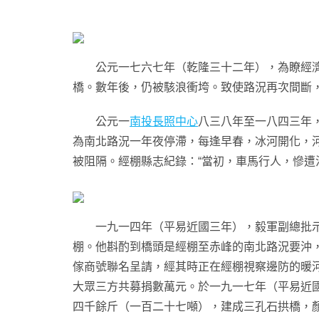
公元一七六七年（乾隆三十二年），為瞭經濟商
橋。數年後，仍被駭浪衝垮。致使路況再次間斷
公元一
南投長照中心
八三八年至一八四三年
為南北路況一年夜停滯，每逢早春，冰河開化，
被阻隔。經棚縣志紀錄：“當初，車馬行人，慘
一九一四年（平易近國三年），毅軍副總批
棚。他斟酌到橋頭是經棚至赤峰的南北路況要沖
傢商號聯名呈請，經其時正在經棚視察邊防的暖
大眾三方共募捐數萬元。於一九一七年（平易近
四千餘斤（一百二十七噸），建成三孔石拱橋，