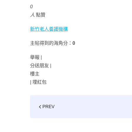
0
人
點贊
新竹老人養護機構
主帖得到的海角分：
0
舉報 |
分送朋友 |
樓主
|
埋紅包
PREV