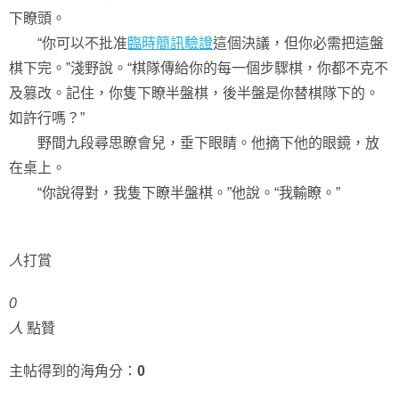
下瞭頭。
“你可以不批准
臨時簡訊驗證
這個決議，但你必需把這盤
棋下完。”淺野說。“棋隊傳給你的每一個步驟棋，你都不克不
及篡改。記住，你隻下瞭半盤棋，後半盤是你替棋隊下的。
如許行嗎？”
野間九段尋思瞭會兒，垂下眼睛。他摘下他的眼鏡，放
在桌上。
“你說得對，我隻下瞭半盤棋。”他說。“我輸瞭。”
人
打賞
0
人
點贊
主帖得到的海角分：
0