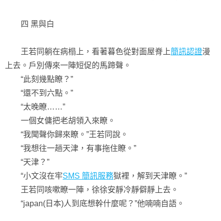
四 黑與白
王若同躺在病榻上，看著暮色從對面屋脊上
簡訊認證
漫
上去。戶別傳來一陣短促的馬蹄聲。
“此刻幾點瞭？”
“還不到六點。”
“太晚瞭……”
一個女傭把老胡領入來瞭。
“我聞聲你歸來瞭。”王若同說。
“我想往一趟天津，有事拖住瞭。”
“天津？”
“小文沒在牢
SMS 簡訊服務
獄裡，解到天津瞭。”
王若同咳嗽瞭一陣，徐徐安靜冷靜僻靜上去。
“japan(日本)人到底想幹什麼呢？”他喃喃自語。