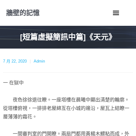
Skip
牆壁的記憶
to
content
[短篇虛擬簡訊中篇]《天元》
7 月 22, 2020
Admin
一 在獄中
夜色徐徐退往瞭。一座塔樓在晨曦中顯出清楚的輪廓。
從塔樓俯視，一排排老屋綿亙在小城的邊沿，屋瓦上結瞭一
層薄薄的霜花。
一間審判室的門開瞭。兩扇門都用黃楊木鰾粘而成，外