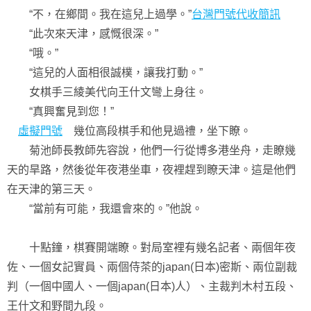
“不，在鄉間。我在這兒上過學。”
台灣門號代收簡訊
“此次來天津，感慨很深。”
“哦。”
“這兒的人面相很誠樸，讓我打動。”
女棋手三綾美代向王什文彎上身往。
“真興奮見到您！”
虛擬門號
幾位高段棋手和他見過禮，坐下瞭。
菊池師長教師先容說，他們一行從博多港坐舟，走瞭幾
天的旱路，然後從年夜港坐車，夜裡趕到瞭天津。這是他們
在天津的第三天。
“當前有可能，我還會來的。”他說。
十點鐘，棋賽開端瞭。對局室裡有幾名記者、兩個年夜
佐、一個女記實員、兩個侍茶的japan(日本)密斯、兩位副裁
判（一個中國人、一個japan(日本)人）、主裁判木村五段、
王什文和野間九段。