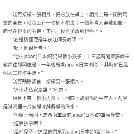
淺野接過一張相片，把它放在桌上。相片上是一間對局
室的全景，地毯上有一張楠木棋桌；一個年青人穿戴和服，
跪坐在棋桌的右邊，正把一枚棋子放到棋盤上。
“右邊這個便是年夜江師長教師。”
“嗯，他很年青。”
“他往japan(日本)時仍是個小孩子，十三歲時隨齋藤師長
教師往靜岡唸書，一年後轉進japan(日本)棋院。其時他已是
個人工作棋手瞭。”
淺野點瞭頷首，接過另一張相片。
“這小我私家是誰？”他問。
相片上有一個小男孩、一個四十歲擺佈的中年人，配景
是港灣裡一片安靜冷靜僻靜的海水。
“他鳴王若同，是西南軍派駐japan(日本)的軍事參贊。”
“這個孩子呢？”
“是他兒子。這是他們來到japan(日本)的第二年。”