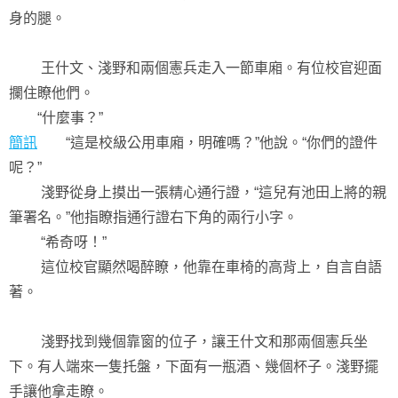
身的腿。
王什文、淺野和兩個憲兵走入一節車廂。有位校官迎面
攔住瞭他們。
“什麼事？”
簡訊
“這是校級公用車廂，明確嗎？”他說。“你們的證件
呢？”
淺野從身上摸出一張精心通行證，“這兒有池田上將的親
筆署名。”他指瞭指通行證右下角的兩行小字。
“希奇呀！”
這位校官顯然喝醉瞭，他靠在車椅的高背上，自言自語
著。
淺野找到幾個靠窗的位子，讓王什文和那兩個憲兵坐
下。有人端來一隻托盤，下面有一瓶酒、幾個杯子。淺野擺
手讓他拿走瞭。