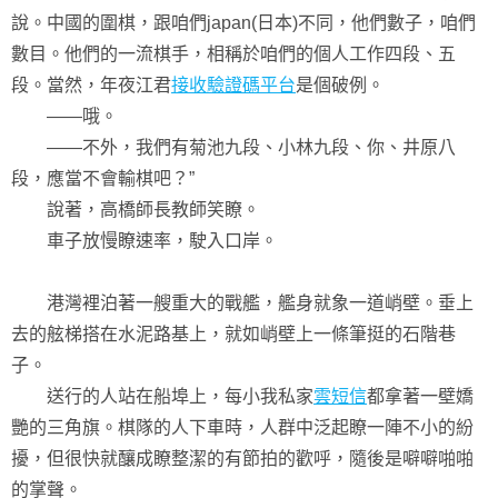
說。中國的圍棋，跟咱們japan(日本)不同，他們數子，咱們
數目。他們的一流棋手，相稱於咱們的個人工作四段、五
段。當然，年夜江君
接收驗證碼平台
是個破例。
——哦。
——不外，我們有菊池九段、小林九段、你、井原八
段，應當不會輸棋吧？”
說著，高橋師長教師笑瞭。
車子放慢瞭速率，駛入口岸。
港灣裡泊著一艘重大的戰艦，艦身就象一道峭壁。垂上
去的舷梯搭在水泥路基上，就如峭壁上一條筆挺的石階巷
子。
送行的人站在船埠上，每小我私家
雲短信
都拿著一壁嬌
艷的三角旗。棋隊的人下車時，人群中泛起瞭一陣不小的紛
擾，但很快就釀成瞭整潔的有節拍的歡呼，隨後是噼噼啪啪
的掌聲。