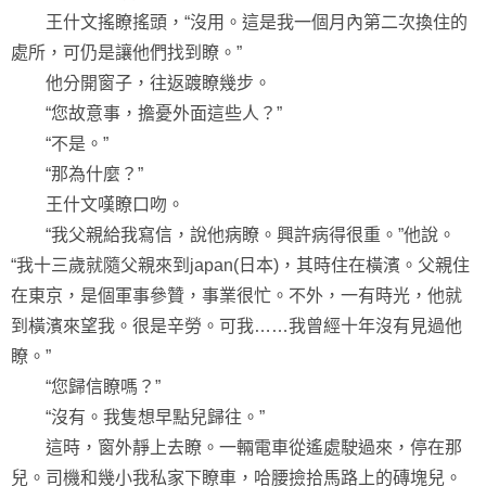
王什文搖瞭搖頭，“沒用。這是我一個月內第二次換住的
處所，可仍是讓他們找到瞭。”
他分開窗子，往返踱瞭幾步。
“您故意事，擔憂外面這些人？”
“不是。”
“那為什麼？”
王什文嘆瞭口吻。
“我父親給我寫信，說他病瞭。興許病得很重。”他說。
“我十三歲就隨父親來到japan(日本)，其時住在橫濱。父親住
在東京，是個軍事參贊，事業很忙。不外，一有時光，他就
到橫濱來望我。很是辛勞。可我……我曾經十年沒有見過他
瞭。”
“您歸信瞭嗎？”
“沒有。我隻想早點兒歸往。”
這時，窗外靜上去瞭。一輛電車從遙處駛過來，停在那
兒。司機和幾小我私家下瞭車，哈腰撿拾馬路上的磚塊兒。