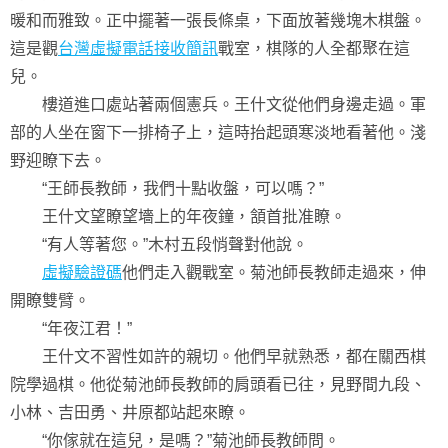
暖和而雅致。正中擺著一張長條桌，下面放著幾塊木棋盤。
這是觀
台灣虛擬電話接收簡訊
戰室，棋隊的人全都聚在這
兒。
樓道進口處站著兩個憲兵。王什文從他們身邊走過。軍
部的人坐在窗下一排椅子上，這時抬起頭寒淡地看著他。淺
野迎瞭下去。
“王師長教師，我們十點收盤，可以嗎？”
王什文望瞭望墻上的年夜鐘，頷首批准瞭。
“有人等著您。”木村五段悄聲對他說。
虛擬驗證碼
他們走入觀戰室。菊池師長教師走過來，伸
開瞭雙臂。
“年夜江君！”
王什文不習性如許的親切。他們早就熟悉，都在關西棋
院學過棋。他從菊池師長教師的肩頭看已往，見野間九段、
小林、吉田勇、井原都站起來瞭。
“你傢就在這兒，是嗎？”菊池師長教師問。