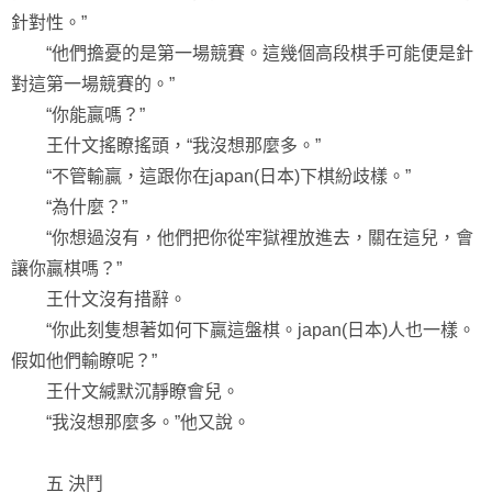
針對性。”
“他們擔憂的是第一場競賽。這幾個高段棋手可能便是針
對這第一場競賽的。”
“你能贏嗎？”
王什文搖瞭搖頭，“我沒想那麼多。”
“不管輸贏，這跟你在japan(日本)下棋紛歧樣。”
“為什麼？”
“你想過沒有，他們把你從牢獄裡放進去，關在這兒，會
讓你贏棋嗎？”
王什文沒有措辭。
“你此刻隻想著如何下贏這盤棋。japan(日本)人也一樣。
假如他們輸瞭呢？”
王什文緘默沉靜瞭會兒。
“我沒想那麼多。”他又說。
五 決鬥