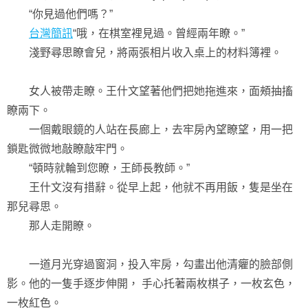
“你見過他們嗎？”
台灣簡訊
“哦，在棋室裡見過。曾經兩年瞭。”
淺野尋思瞭會兒，將兩張相片收入桌上的材料簿裡。
女人被帶走瞭。王什文望著他們把她拖進來，面頰抽搐
瞭兩下。
一個戴眼鏡的人站在長廊上，去牢房內望瞭望，用一把
鎖匙微微地敲瞭敲牢門。
“頓時就輪到您瞭，王師長教師。”
王什文沒有措辭。從早上起，他就不再用飯，隻是坐在
那兒尋思。
那人走開瞭。
一道月光穿過窗洞，投入牢房，勾畫出他清癯的臉部側
影。他的一隻手逐步伸開， 手心托著兩枚棋子，一枚玄色，
一枚紅色。