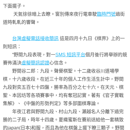
下面擺子。
天氣徐徐暗上去瞭。窗別傳來夜行電車駛
臨時門號
過街
道時軋軋的響聲。
台灣虛擬電話接收簡訊
這是四月十九日《棋界》上的一
則短訊：
“野間九段表現，對一
SMS 短訊平台
個月後行將舉辦的競
賽佈滿決
虛擬簡訊認證
心信念。
野間谷二郎：九段。聲譽棋聖。十二歲收谷川道場學
棋，十六歲收段。在近三十年的個人工作生活生計中，野間
九段對奕五百七十四盤，勝率為百分之七十六。在天元、棋
聖、本因坊等各項賽事中，均有奪冠記實。著有《官子實戰
集解》、《中盤的形勢判定》等多部圍棋專論。
年夜江君與野間九段、村山九段、瀨越名人分離下過完
勝的二子局，時年十四歲。夏織蜜斯在賽前送給他一套精致
的japan(日本)和服，而且為他在棋盤上擺下瞭三顆子。野間