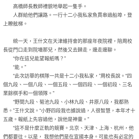
高橋師長教師禮貌地舉起一隻手。
人群給他們讓路。一行十二小我私家魚貫串過船埠，登
上瞭舷梯。
統一天，王什文在天津維持會的那座年夜院裡，陪周校
長從門口走到院墻那兒，然後又去歸走，邊走邊聊。
“你在這兒能望報紙嗎？”
“能。”
“此次訪華的棋隊一共是十二小我私家，”周校長說。“四
個九段、一個八段、一個五段、一個四段、一個初段、三名
業餘棋手和一個領隊。”
“野間九段、菊池九段、小林九段、井原八段，我都熟
悉。”王什文說。“小野四段我也據說過，人很智慧，本年才十
五歲。報紙上先容過他，說他是神童。”
“這不是什麼正軌的競賽。北京、天津、上海、杭州，他
們都要往。以是， 我想他們是在宣揚本身。可能也有必定的