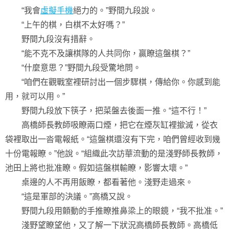
“我會
虛擬手機
絕力的。”野間九段說。
“上午的棋，白棋不太好嗎？”
野間九段沒有措辭。
“能不克不及讓棋隊的人共同你，贏瞭這盤棋？”
“什麼意思？”野間九段受驚地問。
“咱們在觀戰室裡研討出一個步驟棋，傳給你。你感到能
用，就可以用。”
野間九段放下筷子，把菜盤去後面一推。“這不行！”
高橋師長教師吸瞭兩口煙，把它在煙灰缸裡撳滅，從衣
袋裡取出一沓電報紙。“這盤棋還沒有下完，咱們曾經收到幾
十份電報瞭。”他說。“組織此次訪華流動的是淺野師長教師，
池田上將也批准瞭。假如這盤棋輸瞭，影響太壞。”
桌邊的人不再用飯瞭，都看著他。淺野走過來。
“這是軍部的決議。”高橋又說。
野間九段用顫動的手推瞭推鼻梁上的眼鏡，“我不批准。”
淺野望瞭望他，又了解一下狀況高橋師長教師。高橋低