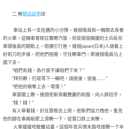
二 解
簡訊試用
送
車站上有一支巡邏的小分隊、幾個傷員和一輛開去長春
的火車。這輛車曾經拉響瞭汽笛，但是兩個瘸腿的士兵臥在
車頭後面的鋼軌上，阻攔它行進。幾個japan(日本)人端著上
好刺刀的步槍，把他們拖開，守住瞭車門。那幾個傷員马上
圍下去。
“咱們有錢，為什麼不讓咱們下來？”
“拜托瞭，仍是等下一輛吧。請退後，退後……”
“把他的槍奪上去，壞蛋！”
車窗關上瞭。幾個密斯穿戴艷麗的和服，向人群招手。
“錢！錢！”
有人舉著錢，扒住窗框去上爬。密斯們協力拽他。隻見
他的腳在車廂板壁上滑瞭一下，從窗口跌上來瞭。
火車緩緩地駛離站臺。這個年夜兵懊末路地捶瞭一下本