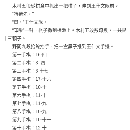
木村五段從棋盒中抓出一把棋子，伸到王什文眼前。
“請猜先，”
“單。”王什文說。
“嘩啦”一聲，棋子撒到棋盤上。木村五段數瞭數，一共是
十三顆子。
野間九段抬瞭抬手，把一盒黑子推到王什文手邊。
第一手棋：16·四
第二手棋：3 ·四
第三手棋：3·十七
第四手棋：17·十六
第五手棋：10·十
第六手棋：11·十
第七手棋：11·九
第八手棋：10·九
第九手棋：10·十一
第十手棋：12·十