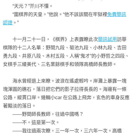
“天元？”芥川不懂。
“圍棋界的天皇。”他說。“他不該該關在牢獄裡
免費簡訊
認證
。”
十一月二十一日，《棋界》上表露瞭此次
簡訊試用
訪華
棋隊的十二人名單：野間九段、菊池九段、小林九段、吉田
勇九段、井原八段、木村五段、人稱“鬼才”的小野哲之四段、
女棋手三綾美代、三名業餘棋手和領隊高橋師長教師。
海水曾經退上來瞭。波浪在遙處輕吟。岸灘上暴露一塊
塊渾圓的礁石，落日把它們的影子拉得長長的。海邊有一條
公路，縱貫口岸。幾輛小car 在公路上飛奔，玄色的車身反應
著黯淡的落日。
——野間師長教師，往過中國嗎？
——不。這是第一次。
——我往過兩次瞭，三一年一次，三六年一次。高橋