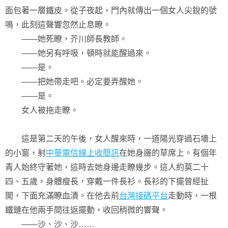
面包著一層鐵皮。從子夜起，門內就傳出一個女人尖銳的號
鳴，此刻這聲響忽然止息瞭。
——她死瞭，芥川師長教師。
——她另有呼吸，頓時就能醒過來。
——是。
——把她帶走吧。必定要弄醒她。
——是。
女人被拖走瞭。
這是第二天的午後，女人醒來時，一道陽光穿過石墻上
的小窗，射
中華電信線上收簡訊
在她身邊的草席上。有個年
青人始終守著她，這時去她身邊走瞭幾步。這人約莫二十
四、五歲，身體瘦長，穿戴一件長衫。長衫的下擺曾經扯
開，下面充滿瞭血漬。在他去前
台灣接碼平台
走動時，一根
鐵鏈在他兩手間往返擺動，收回稍微的響聲。
——沙、沙、沙……