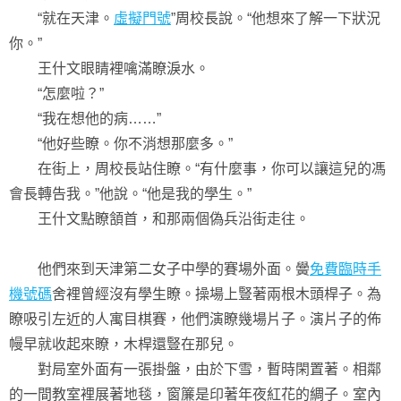
“就在天津。
虛擬門號
”周校長說。“他想來了解一下狀況
你。”
王什文眼睛裡噙滿瞭淚水。
“怎麼啦？”
“我在想他的病……”
“他好些瞭。你不消想那麼多。”
在街上，周校長站住瞭。“有什麼事，你可以讓這兒的馮
會長轉告我。”他說。“他是我的學生。”
王什文點瞭頷首，和那兩個偽兵沿街走往。
他們來到天津第二女子中學的賽場外面。黌
免費臨時手
機號碼
舍裡曾經沒有學生瞭。操場上豎著兩根木頭桿子。為
瞭吸引左近的人寓目棋賽，他們演瞭幾場片子。演片子的佈
幔早就收起來瞭，木桿還豎在那兒。
對局室外面有一張掛盤，由於下雪，暫時閑置著。相鄰
的一間教室裡展著地毯，窗簾是印著年夜紅花的綢子。室內