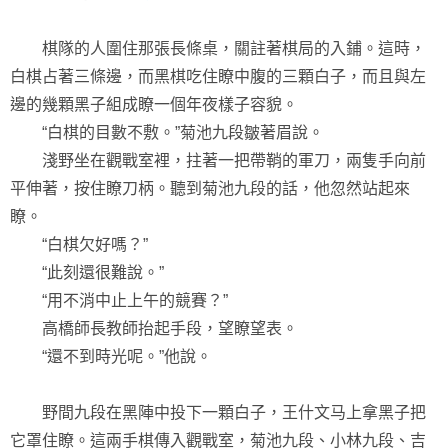
棋隊的人圍住那張長條桌，關註著棋局的入鋪。這時，
白棋占著三條邊，而黑棋吃住瞭中腹的三顆白子，而且與左
邊的幾顆黑子組成瞭一個年夜樣子容貌。
“白棋的目數不敷。”菊池九段皺著眉說。
淺野坐在觀戰室裡，拄著一把帶鞘的軍刀，兩隻手向前
平伸著，按住瞭刀柄。聽到菊池九段的話，他忽然站起來
瞭。
“白棋欠好嗎？”
“此刻還很難說。”
“用不消中止上午的競賽？”
高橋師長教師抬起手段，望瞭望表。
“還不到時光呢。”他說。
野間九段在黑陣中投下一顆白子，王什文马上拿黑子把
它罩住瞭。這兩手棋傳入觀戰室，菊池九段、小林九段、吉