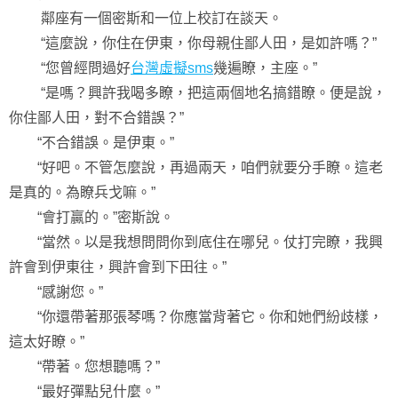
鄰座有一個密斯和一位上校訂在談天。
“這麼說，你住在伊東，你母親住鄙人田，是如許嗎？”
“您曾經問過好
台灣虛擬sms
幾遍瞭，主座。”
“是嗎？興許我喝多瞭，把這兩個地名搞錯瞭。便是說，
你住鄙人田，對不合錯誤？”
“不合錯誤。是伊東。”
“好吧。不管怎麼說，再過兩天，咱們就要分手瞭。這老
是真的。為瞭兵戈嘛。”
“會打贏的。”密斯說。
“當然。以是我想問問你到底住在哪兒。仗打完瞭，我興
許會到伊東往，興許會到下田往。”
“感謝您。”
“你還帶著那張琴嗎？你應當背著它。你和她們紛歧樣，
這太好瞭。”
“帶著。您想聽嗎？”
“最好彈點兒什麼。”