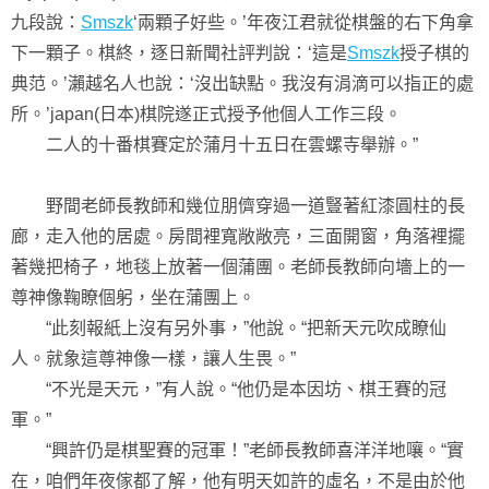
九段說：
Smszk
‘兩顆子好些。’年夜江君就從棋盤的右下角拿
下一顆子。棋終，逐日新聞社評判說：‘這是
Smszk
授子棋的
典范。’瀨越名人也說：‘沒出缺點。我沒有涓滴可以指正的處
所。’japan(日本)棋院遂正式授予他個人工作三段。
二人的十番棋賽定於蒲月十五日在雲螺寺舉辦。”
野間老師長教師和幾位朋儕穿過一道豎著紅漆圓柱的長
廊，走入他的居處。房間裡寬敞敞亮，三面開窗，角落裡擺
著幾把椅子，地毯上放著一個蒲團。老師長教師向墻上的一
尊神像鞠瞭個躬，坐在蒲團上。
“此刻報紙上沒有另外事，”他說。“把新天元吹成瞭仙
人。就象這尊神像一樣，讓人生畏。”
“不光是天元，”有人說。“他仍是本因坊、棋王賽的冠
軍。”
“興許仍是棋聖賽的冠軍！”老師長教師喜洋洋地嚷。“實
在，咱們年夜傢都了解，他有明天如許的虛名，不是由於他