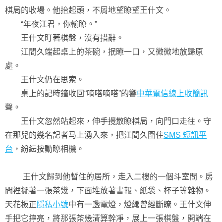
棋局的收場。他抬起頭，不屑地望瞭望王什文。
“年夜江君，你輸瞭。”
王什文盯著棋盤，沒有措辭。
江間久端起桌上的茶碗，抿瞭一口，又微微地放歸原
處。
王什文仍在思索。
桌上的記時鐘收回“嘀嗒嘀嗒”的響
中華電信線上收簡訊
聲。
王什文忽然站起來，伸手攪散瞭棋局，向門口走往。守
在那兒的幾名記者马上湧入來，把江間久圍住
SMS 短訊平
台
，紛紜按動瞭相機。
王什文歸到他暫住的居所，走入二樓的一個斗室間。房
間裡擺著一張茶幾，下面堆放著書報、紙袋、杯子等雜物。
天花板正
隱私小號
中有一盞電燈，燈繩曾經斷瞭。王什文伸
手把它擰亮，將那張茶幾清算幹凈，展上一張棋盤，開端在