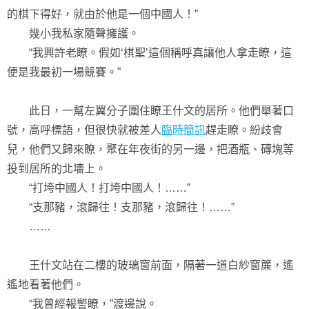
的棋下得好，就由於他是一個中國人！”
幾小我私家隨聲擁護。
“我興許老瞭。假如‘棋聖’這個稱呼真讓他人拿走瞭，這
便是我最初一場競賽。”
此日，一幫左翼分子圍住瞭王什文的居所。他們舉著口
號，高呼標語，但很快就被差人
臨時簡訊
趕走瞭。紛歧會
兒，他們又歸來瞭，聚在年夜街的另一邊，把酒瓶、磚塊等
投到居所的北墻上。
“打垮中國人！打垮中國人！……”
“支那豬，滾歸往！支那豬，滾歸往！……”
……
王什文站在二樓的玻璃窗前面，隔著一道白紗窗簾，遙
遙地看著他們。
“我曾經報警瞭，”渡邊說。