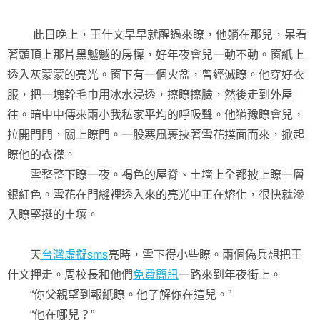
此日晚上，王什文早早就醒過來瞭，他躺在那兒，呆看
著頭頂上那片黑魆魆的房檁，好年夜會兒一動不動。窗紙上
透入灰蒙蒙的亮光。窗下有一個火盆，曾經滅瞭。他穿好衣
服，把一塊幹毛巾用冰水浸透，擦瞭擦臉，然後走到外屋
往。暗中中傳來兩小我私家平均的呼吸聲。他猶豫瞭會兒，
拉開門閂，關上瞭門。一股寒風裹挾著雪花撲面而來，掀起
瞭他的衣襟。
雪整整下瞭一夜。褐色的屋脊、土墻上全都披上瞭一層
銀紅色。雪花在門縫裡透入來的亮光中正在熔化，很快就滲
入瞭堅挺的土壤。
天
台灣虛擬sms
亮時，雪下得小些瞭。兩個偽兵想把王
什文押走。周校長和他們
免費簡訊
一路來到年夜街上。
“你父親望到報紙瞭。他了解你在這兒。”
“他在哪兒？”