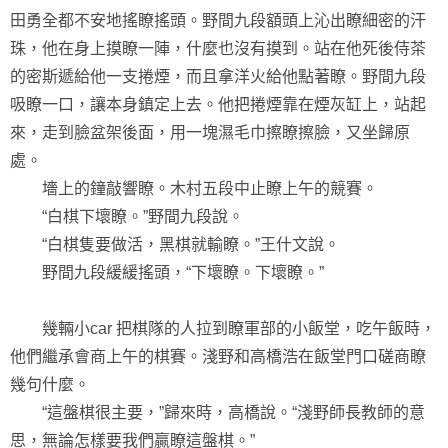
田勇全都不安地搖瞭搖頭。野間九段額頭上沁出瞭細密的汗
珠，他在身上摸瞭一陣，什麼也沒有摸到。站在他死後侍茶
的密斯遞給他一支捲煙，而且拿洋火給他點著瞭。野間九段
吸瞭一口，讓本身鎮定上去。他把捲煙靠在煙灰缸上，站起
來，走到臉盆架後面，用一塊濕毛巾擦瞭擦臉，又坐歸原
處。
墻上的鐘敲響瞭。木村五段中止瞭上午的競賽。
“白棋下壞瞭。”野間九段說。
“白棋隻要做活，黑棋就輸瞭。”王什文說。
野間九段緩緩搖頭，“下壞瞭。下壞瞭。”
幾輛小car 把棋隊的人拉到瞭軍部的小飯堂，吃午飯時，
他們繼承會商上午的棋賽。淺野和高橋浩在飯堂門口磋商瞭
幾句什麼。
“這盤棋很主要，”歸來時，高橋說。“淺野師長教師的意
思，無論怎樣要我們贏瞭這盤棋。”