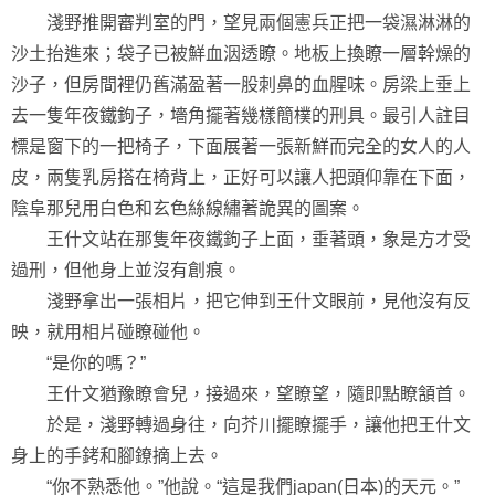
淺野推開審判室的門，望見兩個憲兵正把一袋濕淋淋的
沙土抬進來；袋子已被鮮血洇透瞭。地板上換瞭一層幹燥的
沙子，但房間裡仍舊滿盈著一股刺鼻的血腥味。房梁上垂上
去一隻年夜鐵鉤子，墻角擺著幾樣簡樸的刑具。最引人註目
標是窗下的一把椅子，下面展著一張新鮮而完全的女人的人
皮，兩隻乳房搭在椅背上，正好可以讓人把頭仰靠在下面，
陰阜那兒用白色和玄色絲線繡著詭異的圖案。
王什文站在那隻年夜鐵鉤子上面，垂著頭，象是方才受
過刑，但他身上並沒有創痕。
淺野拿出一張相片，把它伸到王什文眼前，見他沒有反
映，就用相片碰瞭碰他。
“是你的嗎？”
王什文猶豫瞭會兒，接過來，望瞭望，隨即點瞭頷首。
於是，淺野轉過身往，向芥川擺瞭擺手，讓他把王什文
身上的手銬和腳鐐摘上去。
“你不熟悉他。”他說。“這是我們japan(日本)的天元。”