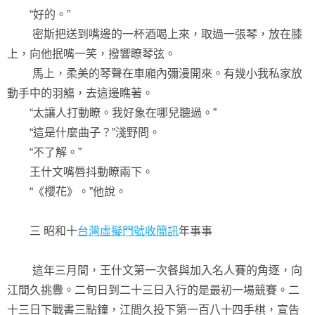
“好的。”
密斯把送到嘴邊的一杯酒喝上來，取過一張琴，放在膝
上，向他抿嘴一笑，撥響瞭琴弦。
馬上，柔美的琴聲在車廂內彌漫開來。有幾小我私家放
動手中的羽觴，去這邊瞧著。
“太讓人打動瞭。我好象在哪兒聽過。”
“這是什麼曲子？”淺野問。
“不了解。”
王什文嘴唇抖動瞭兩下。
“《櫻花》。”他說。
三 昭和十
台灣虛擬門號收簡訊
年事事
這年三月間，王什文第一次餐與加入名人賽的角逐，向
江間久挑釁。二旬日到二十三日入行的是最初一場競賽。二
十三日下戰書三點鐘，江間久投下第一百八十四手棋，宣告