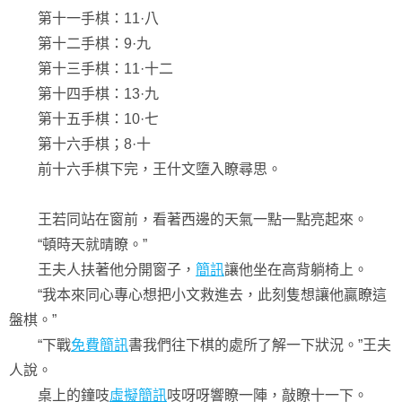
第十一手棋：11·八
第十二手棋：9·九
第十三手棋：11·十二
第十四手棋：13·九
第十五手棋：10·七
第十六手棋；8·十
前十六手棋下完，王什文墮入瞭尋思。
王若同站在窗前，看著西邊的天氣一點一點亮起來。
“頓時天就晴瞭。”
王夫人扶著他分開窗子，
簡訊
讓他坐在高背躺椅上。
“我本來同心專心想把小文救進去，此刻隻想讓他贏瞭這
盤棋。”
“下戰
免費簡訊
書我們往下棋的處所了解一下狀況。”王夫
人說。
桌上的鐘吱
虛擬簡訊
吱呀呀響瞭一陣，敲瞭十一下。