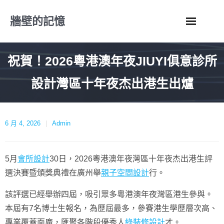
Skip
牆壁的記憶
to
content
祝賀！2026粵港澳年夜JIUYI俱意診所
設計灣區十年夜杰出港生出爐
6 月 4, 2026
Admin
5月
會所設計
30日，2026粵港澳年夜灣區十年夜杰出港生評
選決賽暨頒獎典禮在廣州舉
親子空間設計
行。
該評選已經舉辦四屆，吸引眾多粵港澳年夜灣區港生參與。
本屆有7名博士生報名，為歷屆最多，參賽港生學歷層次高、
專業覆蓋面廣，匯聚各階段優秀人
綠裝修設計
才。