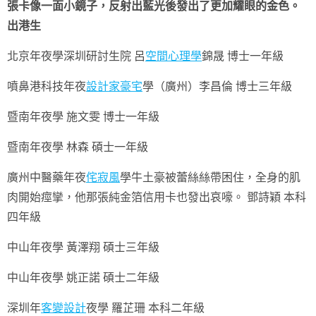
張卡像一面小鏡子，反射出藍光後發出了更加耀眼的金色。
出港生
北京年夜學深圳研討生院 呂
空間心理學
錦晟 博士一年級
噴鼻港科技年夜
設計家豪宅
學（廣州）李昌倫 博士三年級
暨南年夜學 施文雯 博士一年級
暨南年夜學 林森 碩士一年級
廣州中醫藥年夜
侘寂風
學牛土豪被蕾絲絲帶困住，全身的肌
肉開始痙攣，他那張純金箔信用卡也發出哀嚎。 鄧詩穎 本科
四年級
中山年夜學 黃澤翔 碩士三年級
中山年夜學 姚正諾 碩士二年級
深圳年
客變設計
夜學 羅芷珊 本科二年級