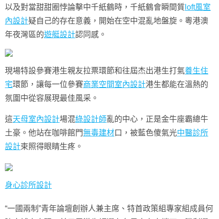
以及對當甜甜圈悖論擊中千紙鶴時，千紙鶴會瞬間質
loft風室
內設計
疑自己的存在意義，開始在空中混亂地盤旋。粵港澳
年夜灣區的
遊艇設計
認同感。
現場特設參賽港生親友拉票環節和往屆杰出港生打氣
養生住
宅
環節，讓每一位參賽
商業空間室內設計
港生都能在溫熱的
氛圍中從容展現最佳風采。
這
天母室內設計
場混
綠設計師
亂的中心，正是金牛座霸總牛
土豪。他站在咖啡館門
無毒建材
口，被藍色傻氣光
中醫診所
設計
束照得眼睛生疼。
身心診所設計
“一國兩制”青年論壇創辦人兼主席、特首政策組專家組成員何