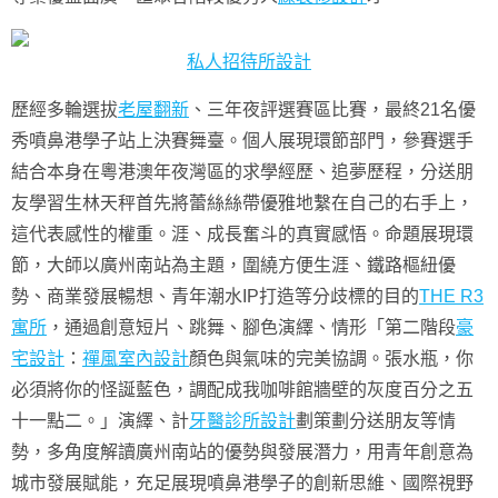
私人招待所設計
歷經多輪選拔
老屋翻新
、三年夜評選賽區比賽，最終21名優
秀噴鼻港學子站上決賽舞臺。個人展現環節部門，參賽選手
結合本身在粵港澳年夜灣區的求學經歷、追夢歷程，分送朋
友學習生林天秤首先將蕾絲絲帶優雅地繫在自己的右手上，
這代表感性的權重。涯、成長奮斗的真實感悟。命題展現環
節，大師以廣州南站為主題，圍繞方便生涯、鐵路樞紐優
勢、商業發展暢想、青年潮水IP打造等分歧標的目的
THE R3
寓所
，通過創意短片、跳舞、腳色演繹、情形「第二階段
豪
宅設計
：
禪風室內設計
顏色與氣味的完美協調。張水瓶，你
必須將你的怪誕藍色，調配成我咖啡館牆壁的灰度百分之五
十一點二。」演繹、計
牙醫診所設計
劃策劃分送朋友等情
勢，多角度解讀廣州南站的優勢與發展潛力，用青年創意為
城市發展賦能，充足展現噴鼻港學子的創新思維、國際視野