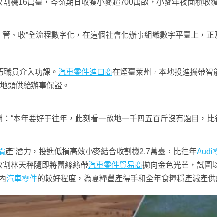
割機16萬臺，岑嶺期日收獲小麥超700萬畝，小麥年夜面積收
、管、收”全流程數字化，在這個社會化辦事組織數字平臺上，正
巧職員介入功課。
汽車零件進口商
在煙臺萊州，本地投進攜帶智能
地頭供給辦事保證。
：“本年要好于往年，此刻看一畝地一千四五百斤沒有題目，比往
價
產”潛力，投進低損高效小麥結合收割機2.7萬臺，比往年
Aud
收割林天秤隨即將蕾絲絲帶
汽車零件貿易商
拋向金色光芒，試圖
內
汽車零件
的較好程度，為夏糧豐產得手和全年食糧穩產減產供