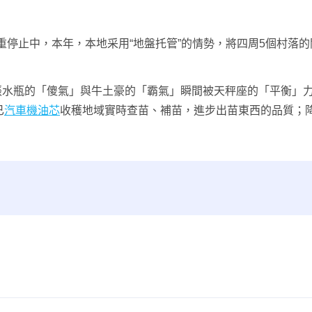
嚴重停止中，本年，本地采用“地盤托管”的情勢，將四周5個村落
區張水瓶的「傻氣」與牛土豪的「霸氣」瞬間被天秤座的「平衡」
已
汽車機油芯
收穫地域實時查苗、補苗，進步出苗東西的品質；