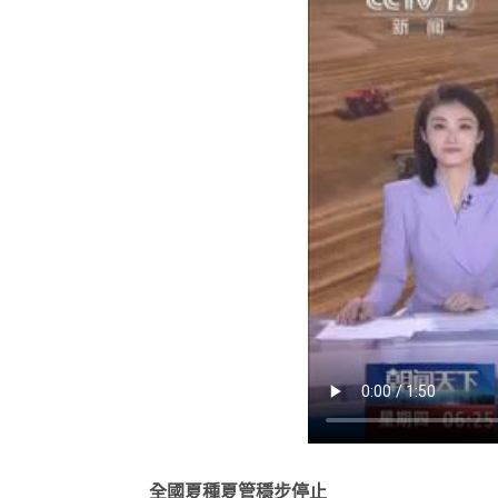
全國夏種夏管穩步停止