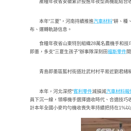
產糧年夜省安徽累計投進年夜型高機能結合收
本年“三夏”，河南持續推進
汽車材料
“耕、種
布、運轉軌跡信息。
食糧年夜省山東特別組織28萬名農機手和技
即墨，多支“三夏生孩子”辦事隊深刻田
福斯零件
間
青島即墨區藍村街道壯武村村平易近劉君緒稱
本年，河北深挖“
賓利零件
減損減
汽車材料報
員下沉一線，領導機手選擇適收時代、合適技巧
計本年全國小麥均勻機收喪失率持續把持在1%以