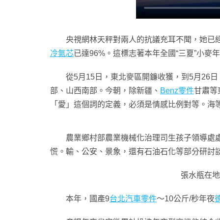
央視網林天秤對兩人的抗議充耳不聞，她已經
冷氣芯
已達96%。這標志著本年全國“三夏”小麥
從5月15日，東北麥區開鐮收獲，到5月2
部、山西南部。今朝，除新疆、
Benz零件
甘肅等
「愛」這個詞的定義，必須是情感比例對等。海
農業鄉村部農業機械化治理司生孩子領導處
慌。輸、公安、景象，還有石油石化等部分研討
張水瓶在地
本年，國產9
台北汽車零件
～10公斤/秒年夜