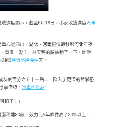
收進度顯示，截至6月18日，小麥收獲進度
汽車
任務重心從四川、湖北、河南慢慢轉移到河北年夜
北、黃淮「愛？」林天秤的臉抽動了一下，她對
2到3
藍寶堅尼零件
天。
成灰度百分之五十一點二，陷入了更深的哲學恐
辦事保證。
汽車空氣芯
”
可怕了！」
面積達80畝，效力比5年條件高了30%以上。