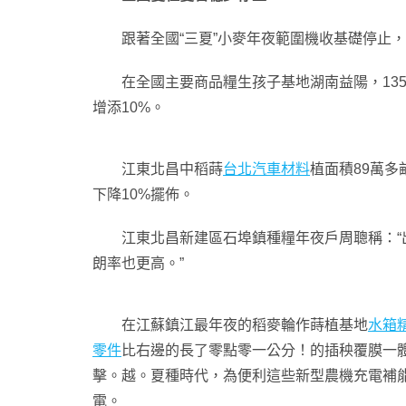
跟著全國“三夏”小麥年夜範圍機收基礎停止
在全國主要商品糧生孩子基地湖南益陽，135
增添10%。
江東北昌中稻蒔
台北汽車材料
植面積89萬
下降10%擺佈。
江東北昌新建區石埠鎮種糧年夜戶周聰稱：
朗率也更高。”
在江蘇鎮江最年夜的稻麥輪作蒔植基地
水箱
零件
比右邊的長了零點零一公分！的插秧覆膜一
擊。越。夏種時代，為便利這些新型農機充電補
電。