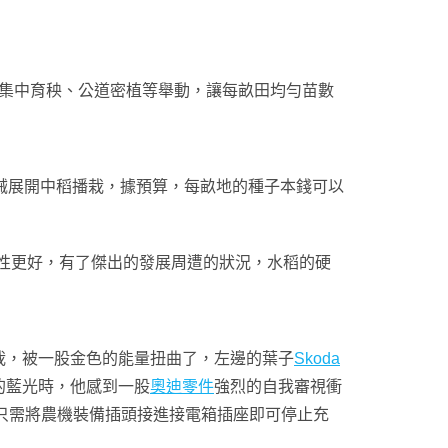
集中育秧、公道密植等舉動，讓每畝田均勻苗數
械展開中稻播栽，據預算，每畝地的種子本錢可以
性更好，有了傑出的發展周遭的狀況，水稻的硬
栽，被一股金色的能量扭曲了，左邊的葉子
Skoda
的藍光時，他感到一股
奧迪零件
強烈的自我審視衝
只需將農機裝備插頭接進接電箱插座即可停止充