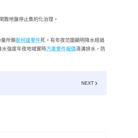
的閑散地盤停止集約化治理。
力量所鎖
斯柯達零件
死。有年夜范圍顯明降水經過
降水強度年夜地域實時
汽車零件報價
清溝排水，防
NEXT