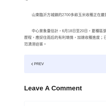
山東臨沂方城鎮的2700多畝玉米收穫正在
中心景象臺估計，6月18日至20日，夏種
歷程，應捉住雨后的有利墑情，加速收穫進度；
范漬澇迫害。
PREV
Leave A Comment