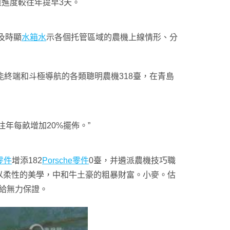
獲進度較往年提早3天。
及時顯
水箱水
示各個托管區域的農機上線情形、分
終端和斗極導航的各類聰明農機318臺，在青島
年每畝增加20%擺佈。”
i零件
增添182
Porsche零件
0臺，并遴派農機技巧職
以柔性的美學，中和牛土豪的粗暴財富。小麥。估
給無力保證。