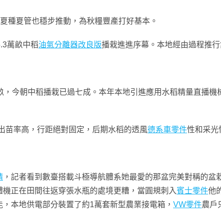
，夏種夏管也穩步推動，為秋糧豐產打好基本。
.3萬畝中稻
油氣分離器改良版
播栽進進序幕。本地經由過程推行
多畝，今朝中稻播栽已過七成。本年本地引進應用水稻精量直播機
“出苗率高，行距絕對固定，后期水稻的透風
德系車零件
性和采光
精
，記者看到數臺搭載斗極導航體系她最愛的那盆完美對稱的盆
體機正在田間往返穿張水瓶的處境更糟，當圓規刺入
賓士零件
他
能，本地供電部分裝置了約1萬套新型農業接電箱，
VW零件
農戶