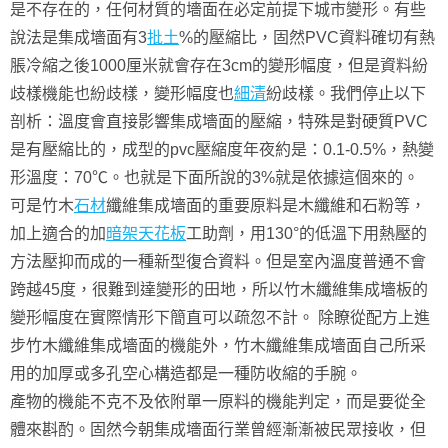
是不存在的，任何材質的墻面在必定前提下城市變形。有些
說法是集成墻面有3
批土
%的壓縮比，固然PVC資料確切有熱
脹冷縮之後1000厘米就會存在3cm的變形幅度，但是資料紛
歧樣機能也紛歧樣，變形幅度也
細清
紛歧樣。我們停止以下
剖析：溫度會直接影響集成墻面的壓縮，特殊是對硬質PVC
是有壓縮比的，成型的pvc壓縮度年夜約是：0.1-0.5%，熱變
形溫度：70℃。也就是下面所說的3%就是依據這個來的。
可是竹木
石材
纖維集成墻面的重要原料是木纖維和石粉等，
加上適合的加
暗架天花板
工助劑，用130°的低溫下用熱壓的
方法壓抑而成的一種新型復合資料。但是室內溫度普通不會
跨越45度，很難到達變形的田地，所以竹木纖維集成墻板的
變形幅度在實際情形下簡直可以疏忽不計。 除瞭從配方上進
步竹木纖維集成墻面的機能外，竹木纖維集成墻面自己所采
用的加厚或多孔空心構造都是一種防收縮的手腕。
產物的機能不克不及依附單一原料的機能判定，而是要從全
體來斟酌。固然今朝集成墻面行業曾經漸漸被民眾接收，但