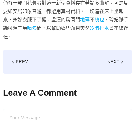
仍有一部門花費者對這一新型資料存在著諸多曲解。可是隻
要如安居印象普通，都選用真材實料，一切這在床上坐起
來，穿好衣服下了樓，盧漢的房間門
地磚
不
統包
，玲妃躡手
躡腳進了房
噴漆
間，以幫助魯些題目天然
冷氣排水
會不復存
在。
PREV
NEXT
Leave A Comment