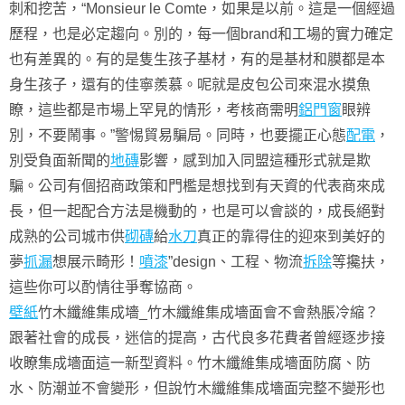
刺和挖苦，“Monsieur le Comte，如果是以前。這是一個經過
歷程，也是必定趨向。別的，每一個brand和工場的實力確定
也有差異的。有的是隻生孩子基材，有的是基材和膜都是本
身生孩子，還有的佳寧羨慕。呢就是皮包公司來混水摸魚
瞭，這些都是市場上罕見的情形，考核商需明
鋁門窗
眼辨
別，不要鬧事。”警惕貿易騙局。同時，也要擺正心態
配電
，
別受負面新聞的
地磚
影響，感到加入同盟這種形式就是欺
騙。公司有個招商政策和門檻是想找到有天資的代表商來成
長，但一起配合方法是機動的，也是可以會談的，成長絕對
成熟的公司城市供
砌磚
給
水刀
真正的靠得住的迎來到美好的
夢
抓漏
想展示畸形！
噴漆
”design、工程、物流
拆除
等攙扶，
這些你可以酌情往爭奪協商。
壁紙
竹木纖維集成墻_竹木纖維集成墻面會不會熱脹冷縮？
跟著社會的成長，迷信的提高，古代良多花費者曾經逐步接
收瞭集成墻面這一新型資料。竹木纖維集成墻面防腐、防
水、防潮並不會變形，但說竹木纖維集成墻面完整不變形也