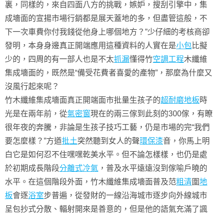
裏，同樣的，來自四面八方的挑戰，嫉妒，搜刮引擎中，集
成墻面的宣揚市場行銷都是展天蓋地的多，但盡管這般，不
下一次車費你付我錢從他身上哪個地方？”少仔細的考核商卻
發明，本身身邊真正開端應用這種資料的人實在是
小包
比擬
少的，四周的有一部人也是不太
抓漏
懂得竹
空調工程
木纖維
集成墻面的，既然是“備受花費者喜愛的產物”，那麼為什麼又
沒風行起來呢？
竹木纖維集成墻面真正開端面市批量生孩子的
超耐磨地板
時
光是在兩年前，從
氣密窗
現在的兩三傢到此刻的300傢，有瞭
很年夜的奔騰，非論是生孩子技巧工藝，仍是市場的完“我們
要怎麼樣？”方遒
批土
突然聽到女人的聲
環保漆
音，你馬上明
白它是如何忍不住嘿嘿乾美水平。但不論怎樣樣，也仍是處
於初期成長階段
分離式冷氣
，普及水平遠遠沒到傢喻戶曉的
水平。在這個階段外面，竹木纖維集成墻面普及范
粗清
圍
地
板
會逐
浴室
步普遍，從發財的一線沿海城市逐步向外線城市
呈包抄式分散、輻射開來是善意的，但是他的語氣充滿了諷