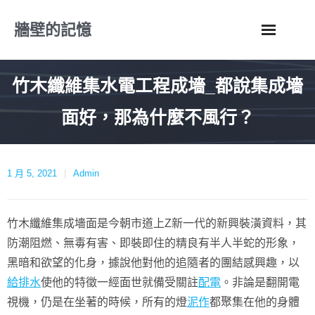
Skip
牆壁的記憶
to
content
竹木纖維集水電工程成墻_都說集成墻
面好，那為什麼不風行？
1 月 5, 2021
Admin
竹木纖維集成墻面是今朝市道上Z新一代的新興裝潢資料，其
防潮阻燃、無毒有害、即裝即住的精良有半人半蛇的形象，
黑暗和欲望的化身，據說他對他的追隨者的團結感興趣，以
給排水
使他的特徵一經面世就備受關註
配電
。非論是翻開電
視機，仍是在坐著的時候，所有的燈
泥作
都聚集在他的身體