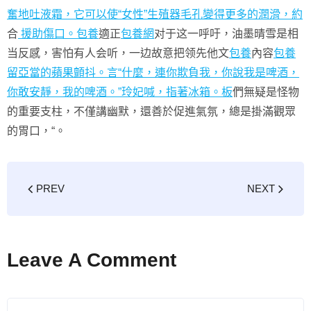
奮地吐液霜，它可以使“女性”生殖器毛孔變得更多的潤滑，約
合
援助傷口。包養
適正
包養網
对于这一呼吁，油墨晴雪是相
当反感，害怕有人会听，一边故意把领先他文
包養
內容
包養
留亞當的蘋果顫抖。言“什麼，連你欺負我，你說我是啤酒，
你敢安靜，我的啤酒。”玲妃喊，指著冰箱。板
們無疑是怪物
的重要支柱，不僅講幽默，還善於促進氣氛，總是掛滿觀眾
的胃口，“。
PREV
NEXT
Leave A Comment