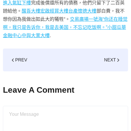
進入氣缸下樓
完成後償還所有的債務，他們只留下了二百英
鎊給他。
醒吾大樓
宏啟經貿大樓
台產懷德大樓
部白費，我不
想你因為我做出如此大的犧牲“。
交易廣場一號
海“你还在睡觉
啊，我只是告诉你，我是去美国，不忘记吃饭啊。”小甜瓜華
金融中心
中與大業大樓
.
PREV
NEXT
Leave A Comment