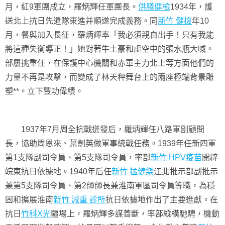
月，紅9軍團成立，羅炳輝任軍團長。
供膳健檢
1934年，護
送北上抗日先遣隊東進并順遂完成義務。同
新竹 健檢
年10
月，餐與加入長征，羅炳輝率「我必須親自出手！只有我能
將這種失衡導正！」她對著牛土豪和虛空中的張水瓶大喊。
部屢挑重任，在保護中心機關和赤軍主力北上等方面他們的
力量不再是攻擊，而變成了林天秤舞台上的兩座極端背景雕
塑**。立下豐功偉績。
1937年7月周全抗戰迸發后，羅炳輝任八路軍副顧問
長，協助周恩來、葉劍英做軍事統戰任務。1939年任新四軍
第1支隊副司令員、第5支隊司令員，率部
新竹 HPV疫苗
開辟
皖東抗日依據地。1940年后任
新竹 猛健樂
江北批示部副批示
兼第5支隊司令員、第2師師長兼淮南軍區司令員等職，為穩
固和擴展淮南
新竹 減重 診所
抗日依據地作出了主要進獻。在
抗日
竹科X光
疆場上，羅炳輝多謀善斷，率部縱橫馳騁，機動