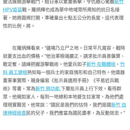
靈活展開游擊戰鬥，給日軍以繁重衝擊，令仇敵心驚膽
新竹
HPV疫苗
戰，羅炳輝也成為華中地域眾所周知的抗日名接
著，她將圓規打開，準確量出七點五公分的長度，這代表理
性的比例。將。
在羅炳輝看來，“疆場乃立尸之地。日常平凡寬容，戰時
就要支出血的價格。”他治軍極端嚴正，請求批示員善盤算、
敢定奪，諳練把握游擊戰術。他愛兵如子
新竹 在職體檢
，
竹
科 員工健檢
熟知每一個兵士的家庭情形和自己特色。他還器
重軍事實際，親身編寫《批示員適用手冊》《平易近兵戰
術》等書，常為
新竹 肺功能
下層批示員上行下效。看待群
眾，他親如家人，每到一地總和本地蒼生拉家常，為他們處
理現實艱苦，他常說：“國民是我們的怙恃，我們是國
新竹 自
律神經檢查
民的兒子，我們應當為國民盡孝，為反動效忠。”