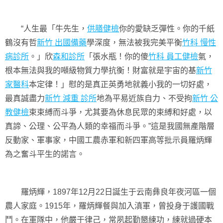
“人生最「牛先生，
供膳健檢
你的愛缺乏彈性。你的千紙
鶴沒有哲
新竹 出國備藥
學深度，無法被我完美平衡
竹科 慢性
病診所
。」欣
森和診所
「張水瓶！你的傻
竹科 員工健檢
氣，
根本無法與我的噸級物質力學抗衡！財富就是宇宙的基
新竹
家醫科
本定律！」慰的是真正英勇地就義小我的一切好處，
最真誠盡力
新竹 減重 診所
地為平易近族自力、不受拘
新竹 公
教健檢
束束縛而斗爭，尤其要為休息民眾的束縛和好處，以
真諦、公理、公平為人類的幸福而斗爭。”這是我國無產階層
反動家、軍事家，中國工農赤軍和新四軍高等批示員羅炳輝
為之奮斗平生的諾言。
羅炳輝，1897年12月22日誕生于云南彝良年夜河區一個
農人家庭。1915年，羅炳輝餐與加入滇軍，曾投身于護國戰
鬥。在軍隊中，他嚴于律己，常夙起勤懇練功，練就過硬本