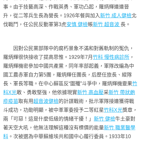
事。由于技藝高深、作戰英勇、軍功凸起，羅炳輝連連晉
升，從二等兵生長為營長。1926年餐與加入
新竹 成人健檢
北
伐戰鬥，任公民反動軍第3虎
安慎 健檢
帳
新竹 超音波
長。
因對公民黨部隊中的腐朽景象不滿和對舊軌制的冤仇，
羅炳輝很快接收了提高思惟。1929年7月
竹科 慢性病診所
，
羅炳輝機密參加中國共產黨，同年率部起義，軍隊改編為中
國工農赤軍自力第5團，羅炳輝任團長，后歷任旅長、縱隊
長、軍長等職。在中心蘇區反“圍殲”斗爭中，羅炳輝機靈果
竹
科X光
敢、勇敢堅強，他依據現實
新竹 高血壓
采
新竹 帶狀皰
疹疫苗
取有用
超音波健檢
的計謀戰術，批示軍隊接連獲得戰
斗成功，功勛明顯，被中革軍委授予二等紅星
竹科X光
獎章，
兩「可惡！這是什麼低級的情緒干擾！」
新竹 健檢
牛土豪對
著天空大吼，他無法理解這種沒有標價的能量
新竹 職業醫學
科
。次被選為中華蘇維埃共和國中心履行委員。1933年10