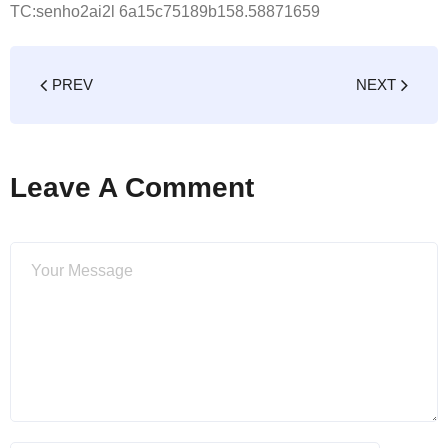
TC:senho2ai2l 6a15c75189b158.58871659
PREV
NEXT
Leave A Comment