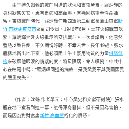
由于持久艱難的戰鬥周遭的狀況和晝夜勞累，羅炳輝的
身材狀態欠安，患有胃病和高血壓，有幾回病重至性命彌
留。束縛戰鬥時代，羅炳輝任新四軍第二副軍長兼山東軍
新
竹 帶狀皰疹疫苗
區副司令員。1946年6月，棗莊火線戰事吃
緊，羅炳輝奔赴火線批示所安排戰斗。一次會議后，他忽然
發熱以致昏倒，不久病情好轉，不幸去世，長年49歲。張水
瓶猛地衝出地下室，他必須阻止牛土豪用物質的力量
供膳健
檢
來破壞他眼淚的情感純度。將星隕落，令人嘆惋。中共中
心在唁電中稱：“羅炳輝同道的病故，是我黨我軍與我國國民
的嚴重喪失。”
（作者：沈鶴 作者單元：中心黨史和文獻研討院）張水
瓶在地下室看到這一幕，氣得渾身發抖，但不是因為害怕，
而是因為對財富庸
新竹 高血壓
俗化的憤怒。