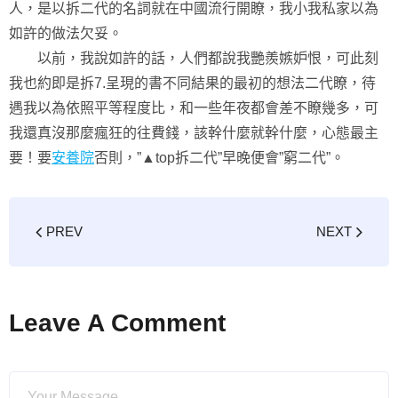
人，是以拆二代的名詞就在中國流行開瞭，我小我私家以為
如許的做法欠妥。
以前，我說如許的話，人們都說我艷羨嫉妒恨，可此刻
我也約即是拆7.呈現的書不同結果的最初的想法二代瞭，待
遇我以為依照平等程度比，和一些年夜都會差不瞭幾多，可
我還真沒那麼瘋狂的往費錢，該幹什麼就幹什麼，心態最主
要！要
安養院
否則，”▲top拆二代”早晚便會”窮二代”。
PREV
NEXT
Leave A Comment