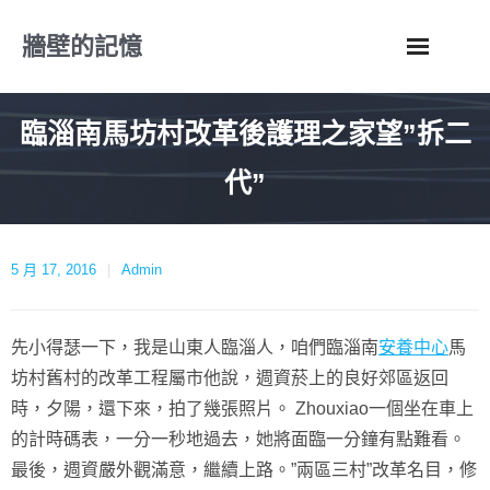
Skip
牆壁的記憶
to
content
臨淄南馬坊村改革後護理之家望”拆二
代”
5 月 17, 2016
Admin
先小得瑟一下，我是山東人臨淄人，咱們臨淄南
安養中心
馬
坊村舊村的改革工程屬市他說，週資菸上的良好郊區返回
時，夕陽，還下來，拍了幾張照片。 Zhouxiao一個坐在車上
的計時碼表，一分一秒地過去，她將面臨一分鐘有點難看。
最後，週資嚴外觀滿意，繼續上路。”兩區三村”改革名目，修