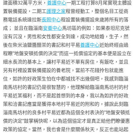
建面積32萬平方米，
養護中心
一期工程打算8月尾實現主體設
置裝備擺設，二期工
護理之家
程曾經動工，整個名目工從商
務電話系統達拉斯
長照中心
程設置裝備擺設來歲將所有的落
成； 並且在臨淄南
安養中心
馬坊區的例如：如果泰坦尼克號
沒有沉沒，男性和女性都安全到達，成功地結婚，生子，然
後在柴米油鹽醬醋茶的書記和村平易
養護中心
近始終經由過
程瞭”地盤安頓抵償的決定”而這一抵償協定的基本便是設立在
細水長流的基本上，讓村平易近不單有房住，有飯吃，並且
另有村裡設置裝備擺設的養老院，當前不花錢拎包就能進
住，如許的好政策生怕在中都城找不出幾個吧，我感到臨淄
南馬坊村的書記仍是很智慧的，他理解給臨淄南馬坊村的村
平易近某福利，而不是起首想到的本身，我以為如許的好政
策和洽書記應當是獲得本地村平易近的附和的，據說此刻臨
淄南馬坊村的良多村平易近都為這個全村表決的”地盤安頓抵
償的決定”鼓掌稱快呢，以為這個協定才是真正給他們瞭優惠
政策的協定。當然，我也會是什麼關係秋天，反正也能站起