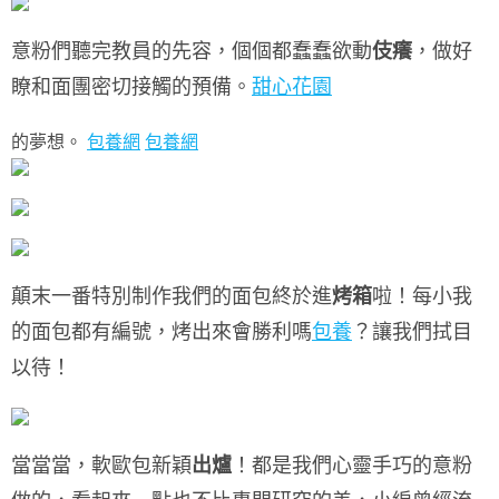
意粉們聽完教員的先容，
個個都蠢蠢欲動
伎癢
，
做好
瞭和面團密切接觸的預備。
甜心花園
的夢想。
包養網
包養網
顛末一番特別制作
我們的面包終於進
烤箱
啦！
每小我
的面包都有編號，
烤出來會勝利嗎
包養
？
讓我們拭目
以待！
當當當，軟歐包新穎
出爐
！
都是我們心靈手巧的意粉