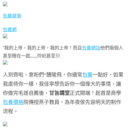
包養感情
包養網
“我的上帝，我的上帝，我的上帝！而且
包養網站
他們兩個人
甚至睡在一起,,,,,,玲妃甚至只
人到齊啦，意粉們“醴陵飛，你通常
包養
一點好，如果
我虐待你一樣，我佳寧想告訴你一個偉大的事情，讓
你做完毛遂自薦後，
甘旨講堂
正式開端！
起首是商學
包養價格
院傳授燕子教員，
為年夜傢先容明天的制作
流程。