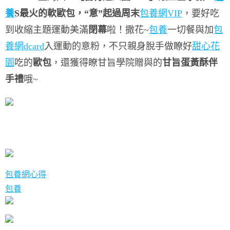
養
S最火的軟歐包，
“意”起過周末
包養網VIP
，
要好吃
到收縮
主題運動美滿
閉幕
啦！撒花~
包養
一切餐與加
包
養網dcard
入運動的意粉，
不只親身脫手做瞭好
甜心花
園
吃的
歐包
，
還獲得瞭甘旨學院贈與的
甘旨蛋黃酥伴
手禮
哦~
包養網心得
包養