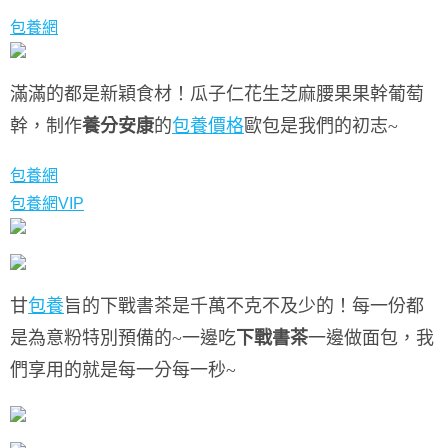
包養網
滿滿的都是新穎食材！
瓜子仁花生芝麻腰果果幹葡萄
幹，
制作
養分安康
的
包養價格
歐包是我們的初志~
包養網
包養網VIP
甘
包養
旨的下戰書茶是千萬不克不及少的！
每一份都
是為意粉特別預備的~
一邊吃
下戰書茶
一邊做面包，
我
們享用的就是每一分每一秒~