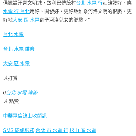
備擺設汗青文明城，致利巴傳統村
台北 水電 行
莊維護好、應
水電 行 台北
用好、開發好，更好地維系河洛文明的根脈，更
好地
大安 區 水電
寄予河洛兒女的鄉愁。”
台北 水電
台北 水電 維修
大安 區 水電
人
打賞
0
台北 水電 維修
人
點贊
中華電信線上收簡訊
SMS 簡訊服務
台北 市 水電 行
松山 區 水電