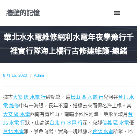
Skip
牆壁的記憶
to
content
華北水水電維修網利水電年夜學豫行千
裡實行隊海上橋行古修建維護-總緒
9 月 16, 2020
Admin
據古
大安 區 水電 行
碑紀錄，這
松山 區 水電 行
兒河谷
台北 水
電 維修
中有一海眼，長年不涸，搭橋去來而得名海上橋。其
大安 區 水電
西南有青堆山，南臨季候性河流，地形呈環月
台
北 水電 行
狀，山高溝
台北 市 水電 行
深、寂靜
信義 區 水電
優
台北 水電
雅、景色向陽，實為一塊風脈之
台北 水電
所聚、地