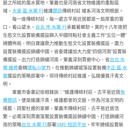
脈之所結的風水寶地。鞏義也是河南省文物維護的重點區
域，
大安 區 水電 行
維護
簡訊
傳統村莊 維系河洛文明根脈。
每一座傳統村莊、每一處古平易近居都是一扇厚重的窗
口，看山望水，
台北 市 水電 行
承載著鄉愁。黨的十八年夜把
生態文化設置裝備擺設歸入中國特點社會主義工作“五位一體”
總體佈局，明白建議鼎力推動生態文化設置裝備擺設，盡力
設置裝備擺設錦繡中國。省委建議加大力度“四個河南”設置裝
備擺設，出力打造錦繡河南。鞏義深刻貫徹中心、省
台北 水
電 維修
委精
隱私小號
力，在推動錦繡墟落設置裝備
中正 區 水
電
擺設的策略部署中，保持傳統村莊維護，弘揚優異汗青文
明。
鞏義市委書記徐相鋒說：“維護傳統村莊、古平易近居
免
費簡訊
，便是維護汗青，維護都會的文脈。作為河洛文明的
搖籃、詩聖杜甫的家鄉，鞏義市傳統村莊、古平易近居浩
繁，必需深刻貫徹落實設置裝備擺設錦繡中國、打造錦繡河
南的策略
台北 水電 行
部署
SMS 短訊平台
，牢牢繚繞設置裝