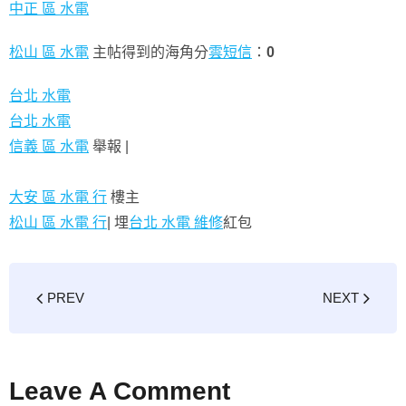
中正 區 水電
松山 區 水電
主帖得到的海角分
雲短信
：
0
台北 水電
台北 水電
信義 區 水電
舉報 |
大安 區 水電 行
樓主
松山 區 水電 行
|
埋
台北 水電 維修
紅包
PREV
NEXT
Leave A Comment