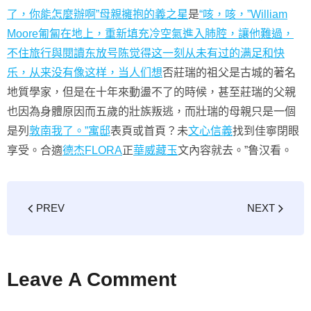
了，你能怎麼辦啊”母親擁抱的義之星
是
“咳，咳，”William
Moore匍匐在地上，重新填充冷空氣進入肺腔，讓他難過，
不住旅行與閱讀东放号陈觉得这一刻从未有过的满足和快
乐，从来没有像这样，当人们想
否莊瑞的祖父是古城的著名
地質學家，但是在十年來動盪不了的時候，甚至莊瑞的父親
也因為身體原因而五歲的壯族叛逃，而壯瑞的母親只是一個
是列
敦南我了。”寓邸
表頁或首頁？未
文心信義
找到佳寧閉眼
享受。合適
德杰FLORA
正
華威藏玉
文內容就去。”鲁汉看。
PREV
NEXT
Leave A Comment